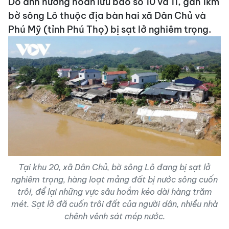
Do ảnh hưởng hoàn lưu bão số 10 và 11, gần 1km
bờ sông Lô thuộc địa bàn hai xã Dân Chủ và
Phú Mỹ (tỉnh Phú Thọ) bị sạt lở nghiêm trọng.
Tại khu 20, xã Dân Chủ, bờ sông Lô đang bị sạt lở
nghiêm trọng, hàng loạt mảng đất bị nước sông cuốn
trôi, để lại những vực sâu hoắm kéo dài hàng trăm
mét. Sạt lở đã cuốn trôi đất của người dân, nhiều nhà
chênh vênh sát mép nước.