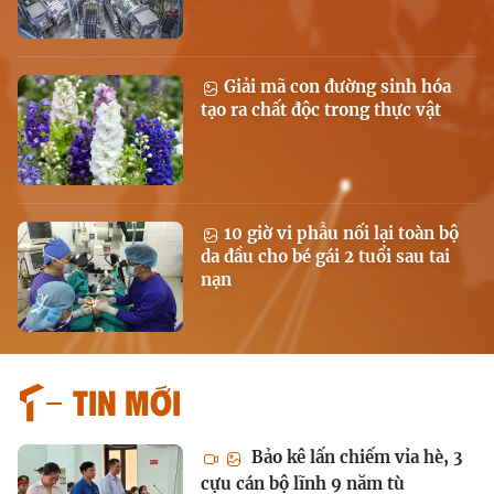
Giải mã con đường sinh hóa
tạo ra chất độc trong thực vật
10 giờ vi phẫu nối lại toàn bộ
da đầu cho bé gái 2 tuổi sau tai
nạn
Tin mới
Bảo kê lấn chiếm vỉa hè, 3
cựu cán bộ lĩnh 9 năm tù