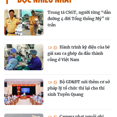
Trung tá CSGT, người từng “dẫn
đường 4 đời Tổng thống Mỹ” từ
trần
Hành trình kỳ diệu của bé
gái sau ca ghép da đầu thành
công ở Việt Nam
Bộ GD&ĐT nói thêm cơ sở
pháp lý tổ chức thi lại cho thí
sinh Tuyên Quang
Camera phạt nguội ghi