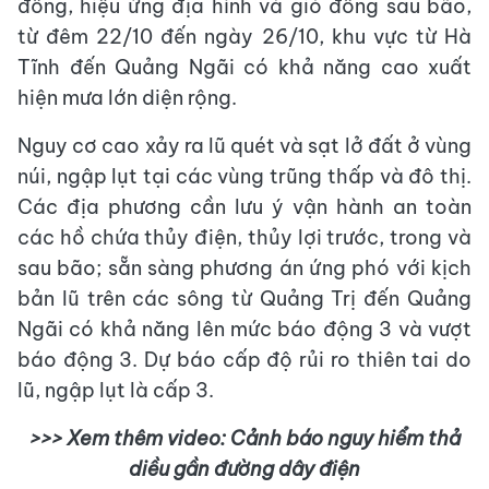
đông, hiệu ứng địa hình và gió đông sau bão,
từ đêm 22/10 đến ngày 26/10, khu vực từ Hà
Tĩnh đến Quảng Ngãi có khả năng cao xuất
hiện mưa lớn diện rộng.
Nguy cơ cao xảy ra lũ quét và sạt lở đất ở vùng
núi, ngập lụt tại các vùng trũng thấp và đô thị.
Các địa phương cần lưu ý vận hành an toàn
các hồ chứa thủy điện, thủy lợi trước, trong và
sau bão; sẵn sàng phương án ứng phó với kịch
bản lũ trên các sông từ Quảng Trị đến Quảng
Ngãi có khả năng lên mức báo động 3 và vượt
báo động 3. Dự báo cấp độ rủi ro thiên tai do
lũ, ngập lụt là cấp 3.
>>> Xem thêm video: Cảnh báo nguy hiểm thả
diều gần đường dây điện