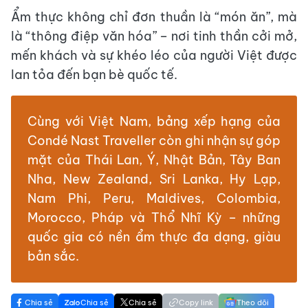
Ẩm thực không chỉ đơn thuần là “món ăn”, mà
là “thông điệp văn hóa” – nơi tinh thần cởi mở,
mến khách và sự khéo léo của người Việt được
lan tỏa đến bạn bè quốc tế.
Cùng với Việt Nam, bảng xếp hạng của
Condé Nast Traveller còn ghi nhận sự góp
mặt của Thái Lan, Ý, Nhật Bản, Tây Ban
Nha, New Zealand, Sri Lanka, Hy Lạp,
Nam Phi, Peru, Maldives, Colombia,
Morocco, Pháp và Thổ Nhĩ Kỳ – những
quốc gia có nền ẩm thực đa dạng, giàu
bản sắc.
Chia sẻ
Chia sẻ
Chia sẻ
Copy link
Theo dõi