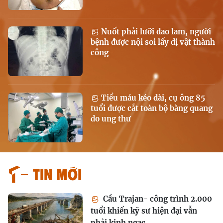
Nuốt phải lưỡi dao lam, người
bệnh được nội soi lấy dị vật thành
công
Tiểu máu kéo dài, cụ ông 85
tuổi được cắt toàn bộ bàng quang
do ung thư
Tin mới
Cầu Trajan- công trình 2.000
tuổi khiến kỹ sư hiện đại vẫn
phải kinh ngạc