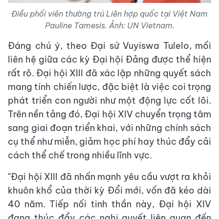
Điều phối viên thường trú Liên hợp quốc tại Việt Nam
Pauline Tamesis. Ảnh: UN Vietnam.
Đáng chú ý, theo Đại sứ Vuyiswa Tulelo, mối
liên hệ giữa các kỳ Đại hội Đảng được thể hiện
rất rõ. Đại hội XIII đã xác lập những quyết sách
mang tính chiến lược, đặc biệt là việc coi trọng
phát triển con người như một động lực cốt lõi.
Trên nền tảng đó, Đại hội XIV chuyển trọng tâm
sang giai đoạn triển khai, với những chính sách
cụ thể như miễn, giảm học phí hay thúc đẩy cải
cách thể chế trong nhiều lĩnh vực.
"Đại hội XIII đã nhấn mạnh yêu cầu vượt ra khỏi
khuôn khổ của thời kỳ Đổi mới, vốn đã kéo dài
40 năm. Tiếp nối tinh thần này, Đại hội XIV
đang thúc đẩy các nghị quyết liên quan đến