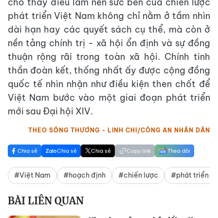
cho thấy điều làm nên sức bền của chiến lược
phát triển Việt Nam không chỉ nằm ở tầm nhìn
dài hạn hay các quyết sách cụ thể, mà còn ở
nền tảng chính trị - xã hội ổn định và sự đồng
thuận rộng rãi trong toàn xã hội. Chính tinh
thần đoàn kết, thống nhất ấy được cộng đồng
quốc tế nhìn nhận như điều kiện then chốt để
Việt Nam bước vào một giai đoạn phát triển
mới sau Đại hội XIV.
THEO SÔNG THƯƠNG - LINH CHI/CÔNG AN NHÂN DÂN
Chia sẻ
Chia sẻ
Chia sẻ
Copy link
Theo dõi
#Việt Nam
#hoạch định
#chiến lược
#phát triển
BÀI LIÊN QUAN