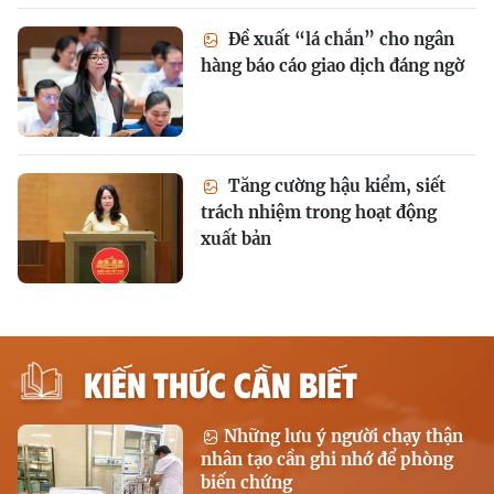
Đề xuất “lá chắn” cho ngân
hàng báo cáo giao dịch đáng ngờ
Tăng cường hậu kiểm, siết
trách nhiệm trong hoạt động
xuất bản
KIẾN THỨC CẦN BIẾT
Những lưu ý người chạy thận
nhân tạo cần ghi nhớ để phòng
biến chứng