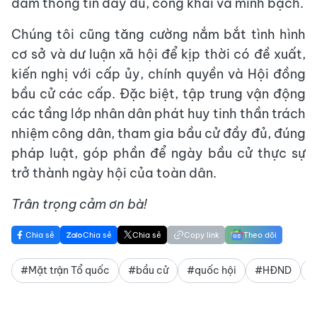
đảm thông tin đầy đủ, công khai và minh bạch.
Chúng tôi cũng tăng cường nắm bắt tình hình
cơ sở và dư luận xã hội để kịp thời có đề xuất,
kiến nghị với cấp ủy, chính quyền và Hội đồng
bầu cử các cấp. Đặc biệt, tập trung vận động
các tầng lớp nhân dân phát huy tinh thần trách
nhiệm công dân, tham gia bầu cử đầy đủ, đúng
pháp luật, góp phần để ngày bầu cử thực sự
trở thành ngày hội của toàn dân.
Trân trọng cảm ơn bà!
Chia sẻ
Chia sẻ
Chia sẻ
Copy link
Theo dõi
#Mặt trận Tổ quốc
#bầu cử
#quốc hội
#HĐND
#