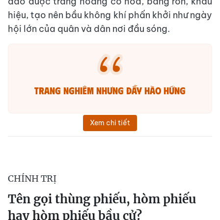
đảo được trang hoàng cờ hoa, băng rôn, khẩu
hiệu, tạo nên bầu không khí phấn khởi như ngày
hội lớn của quân và dân nơi đầu sóng.
TRANG NGHIÊM NHƯNG ĐẦY HÀO HỨNG
Xem chi tiết
CHÍNH TRỊ
Tên gọi thùng phiếu, hòm phiếu
hay hòm phiếu bầu cử?