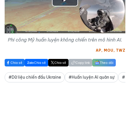
Play
Video
Phi công Mỹ huấn luyện không chiến trên mô hình AI.
AP, MOU, TWZ
Chia sẻ
Chia sẻ
Chia sẻ
Copy link
Theo dõi
#Dữ liệu chiến đấu Ukraine
#Huấn luyện AI quân sự
#Hệ 