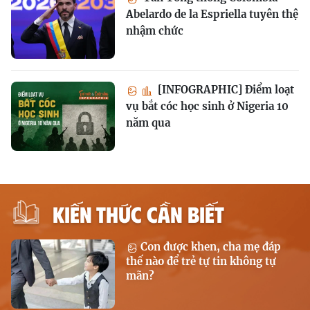
Abelardo de la Espriella tuyên thệ
nhậm chức
[INFOGRAPHIC] Điểm loạt
vụ bắt cóc học sinh ở Nigeria 10
năm qua
KIẾN THỨC CẦN BIẾT
Con được khen, cha mẹ đáp
thế nào để trẻ tự tin không tự
mãn?