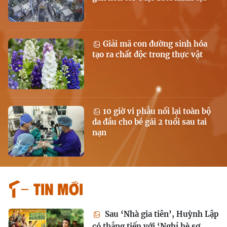
Giải mã con đường sinh hóa
tạo ra chất độc trong thực vật
10 giờ vi phẫu nối lại toàn bộ
da đầu cho bé gái 2 tuổi sau tai
nạn
Tin mới
Sau ‘Nhà gia tiên’, Huỳnh Lập
có thắng tiếp với ‘Nghỉ hè sợ