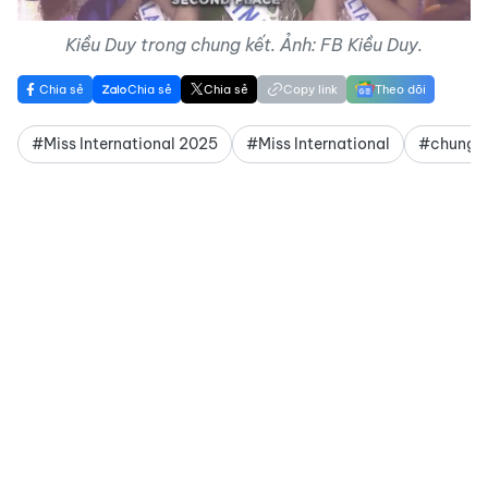
Kiều Duy trong chung kết. Ảnh: FB Kiều Duy.
Chia sẻ
Chia sẻ
Chia sẻ
Copy link
Theo dõi
#Miss International 2025
#Miss International
#chung kế