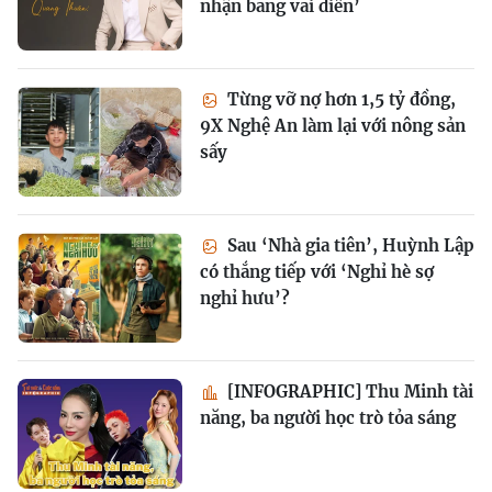
nhận bằng vai diễn’
Từng vỡ nợ hơn 1,5 tỷ đồng,
9X Nghệ An làm lại với nông sản
sấy
Sau ‘Nhà gia tiên’, Huỳnh Lập
có thắng tiếp với ‘Nghỉ hè sợ
nghỉ hưu’?
[INFOGRAPHIC] Thu Minh tài
năng, ba người học trò tỏa sáng