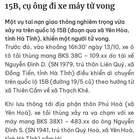
15B, cụ ông đi xe máy tử vong
Một vụ tai nạn giao thông nghiêm trọng vừa
xảy ra trên quốc lộ 15B (đoạn qua xã Yên Hòa,
tỉnh Hà Tĩnh), khiến một người tử vong.
Trước đó, vào khoảng 16h30’ ngày 13/10, xe ô
tô tải thùng mang BKS 38C – 109.xx do tài xế
Nguyễn Đình D. (SN 1979, trú thôn Liên Quý, xã
Đồng Tiến, tỉnh Hà Tĩnh) điều khiển di chuyển
trên quốc lộ 15B (đường 19/5 cũ) theo hướng từ
xã Thiên Cầm về xã Thạch Khê.
Khi lưu thông tới địa phận thôn Phú Hoà (xã
Yên Hoà), xe tải thùng xảy ra va chạm với xe
máy mang BKS 38X1 – 483.xx do ông Nguyễn
Đình S. (SN 1941, trú thôn Quý Hoà, xã Yên Hoà,
tỉnh Hà Tĩnh) cầm lái.