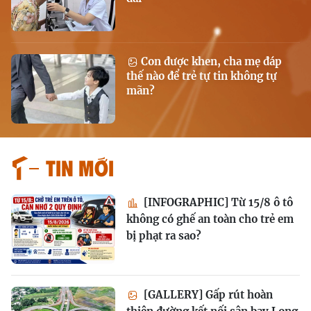
Con được khen, cha mẹ đáp
thế nào để trẻ tự tin không tự
mãn?
Tin mới
[INFOGRAPHIC] Từ 15/8 ô tô
không có ghế an toàn cho trẻ em
bị phạt ra sao?
[GALLERY] Gấp rút hoàn