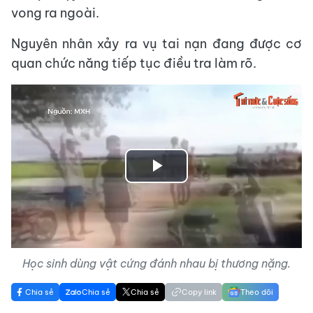
vong ra ngoài.
Nguyên nhân xảy ra vụ tai nạn đang được cơ
quan chức năng tiếp tục điều tra làm rõ.
Play
Video
Học sinh dùng vật cứng đánh nhau bị thương nặng.
Chia sẻ
Chia sẻ
Chia sẻ
Copy link
Theo dõi