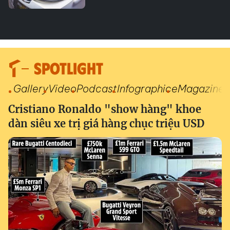
SPOTLIGHT
Gallery
Video
Podcast
Infographic
eMagazine
Cristiano Ronaldo "show hàng" khoe
dàn siêu xe trị giá hàng chục triệu USD