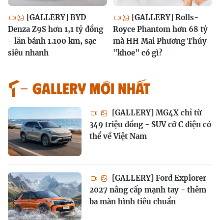
[GALLERY] BYD
[GALLERY] Rolls-
Denza Z9S hơn 1,1 tỷ đồng
Royce Phantom hơn 68 tỷ
- lăn bánh 1.100 km, sạc
mà HH Mai Phương Thúy
siêu nhanh
"khoe" có gì?
GALLERY MỚI NHẤT
[GALLERY] MG4X chỉ từ
349 triệu đồng - SUV cỡ C điện có
thể về Việt Nam
[GALLERY] Ford Explorer
2027 nâng cấp mạnh tay - thêm
ba màn hình tiêu chuẩn