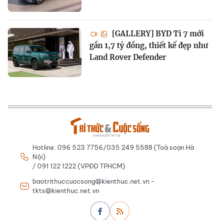
[GALLERY] BYD Ti 7 mới
gần 1,7 tỷ đồng, thiết kế đẹp như
Land Rover Defender
Hotline: 096 523 7756/035 249 5588 (Toà soạn Hà
Nội)
/ 091 122 1222 (VPĐD TPHCM)
baotrithuccuocsong@kienthuc.net.vn -
tkts@kienthuc.net.vn