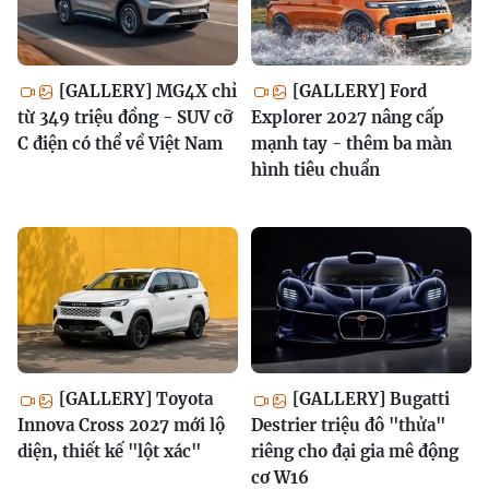
[GALLERY] MG4X chỉ
[GALLERY] Ford
từ 349 triệu đồng - SUV cỡ
Explorer 2027 nâng cấp
C điện có thể về Việt Nam
mạnh tay - thêm ba màn
hình tiêu chuẩn
[GALLERY] Toyota
[GALLERY] Bugatti
Innova Cross 2027 mới lộ
Destrier triệu đô "thửa"
diện, thiết kế "lột xác"
riêng cho đại gia mê động
cơ W16