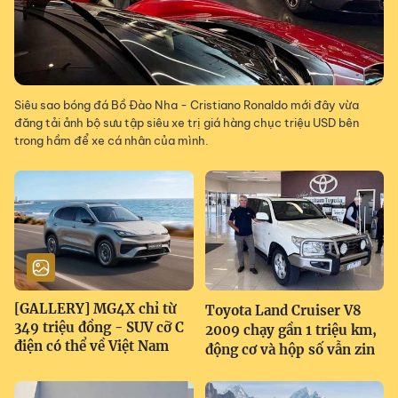
Siêu sao bóng đá Bồ Đào Nha - Cristiano Ronaldo mới đây vừa
đăng tải ảnh bộ sưu tập siêu xe trị giá hàng chục triệu USD bên
trong hầm để xe cá nhân của mình.
[GALLERY] MG4X chỉ từ
Toyota Land Cruiser V8
349 triệu đồng - SUV cỡ C
2009 chạy gần 1 triệu km,
điện có thể về Việt Nam
động cơ và hộp số vẫn zin