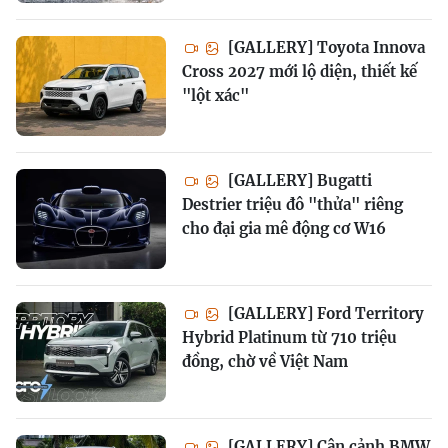
[GALLERY] Toyota Innova
Cross 2027 mới lộ diện, thiết kế
"lột xác"
[GALLERY] Bugatti
Destrier triệu đô "thửa" riêng
cho đại gia mê động cơ W16
[GALLERY] Ford Territory
Hybrid Platinum từ 710 triệu
đồng, chờ về Việt Nam
[GALLERY] Cận cảnh BMW