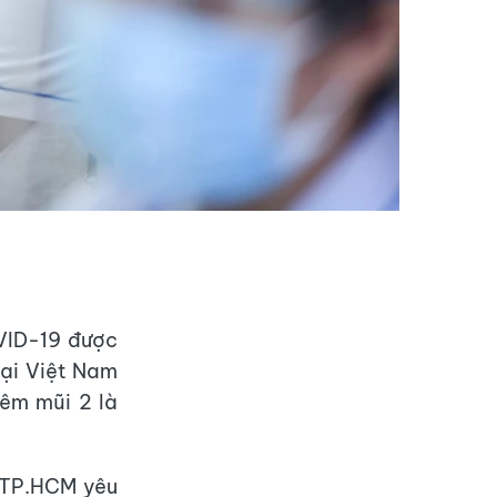
VID-19 được
tại Việt Nam
tiêm mũi 2 là
 TP.HCM yêu