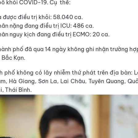
ố khỏi COVID-19. Cụ thể:
 được điều trị khỏi: 58.040 ca.
hân nặng đang điều trị ICU: 486 ca.
hân nguy kịch đang điều trị ECMO: 20 ca.
thành phố đã qua 14 ngày không ghi nhận trường hợ
 Bắc Kạn.
ành phố không có lây nhiễm thứ phát trên địa bàn: L
um, Hà Giang, Sơn La, Lai Châu, Tuyên Quang, Qu
i, Thái Bình.