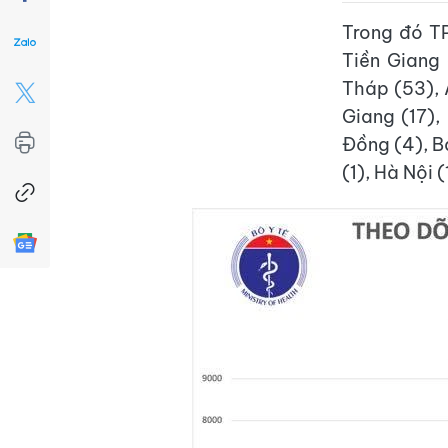
Trong đó T
Tiền Giang
Tháp (53), A
Giang (17),
Đồng (4), Bạ
(1), Hà Nội (