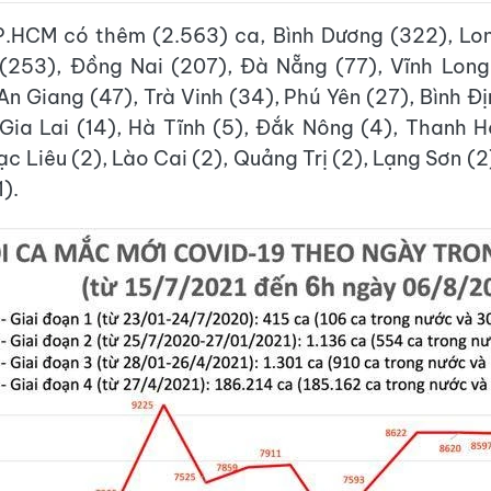
P.HCM có thêm (2.563) ca, Bình Dương (322), Lon
 (253), Đồng Nai (207), Đà Nẵng (77), Vĩnh Long
n Giang (47), Trà Vinh (34), Phú Yên (27), Bình Đị
 Gia Lai (14), Hà Tĩnh (5), Đắk Nông (4), Thanh 
c Liêu (2), Lào Cai (2), Quảng Trị (2), Lạng Sơn (
1).