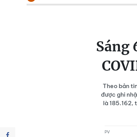
Sáng 
COVI
Theo bản ti
được ghi nhậ
là 185.162,
PV