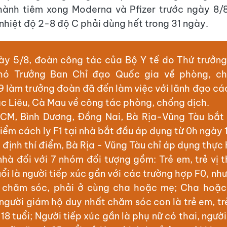
hành tiêm xong Moderna và Pfizer trước ngày 8/8
nhiệt độ 2-8 độ C phải dùng hết trong 31 ngày.
ày 5/8, đoàn công tác của Bộ Y tế do Thứ trưởn
Phó Trưởng Ban Chỉ đạo Quốc gia về phòng, ch
 làm trưởng đoàn đã đến làm việc với lãnh đạo các
ạc Liêu, Cà Mau về công tác phòng, chống dịch.
CM, Bình Dương, Đồng Nai, Bà Rịa-Vũng Tàu bắt
điểm cách ly F1 tại nhà bắt đầu áp dụng từ 0h ngày 
định thí điểm, Bà Rịa - Vũng Tàu chỉ áp dụng thực
 nhà đối với 7 nhóm đối tượng gồm: Trẻ em, trẻ vị 
uổi là người tiếp xúc gần với các trường hợp F0, n
 chăm sóc, phải ở cùng cha hoặc mẹ; Cha hoặc
người giám hộ duy nhất chăm sóc con là trẻ em, tr
 18 tuổi; Người tiếp xúc gần là phụ nữ có thai, người