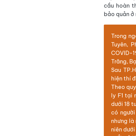
cầu hoàn t
bảo quản ở 
Trong ng
Tuyên, 
COVID-19
Trăng, B
Sau TP.H
hiện thí 
Theo quy 
ly F1 tại
dưới 18 t
có người
nhưng là 
niên dưới