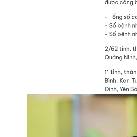
được công b
- Tổng số ca
- Số bệnh n
- Số bệnh n
2/62 tỉnh, 
Quảng Ninh,
11 tỉnh, th
Bình, Kon T
Định, Yên Bá