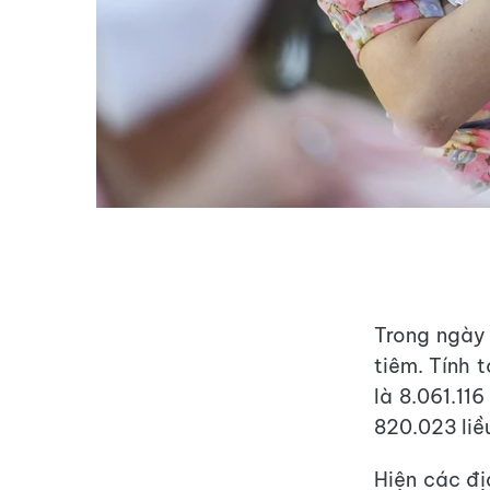
Trong ngày
tiêm. Tính 
là 8.061.116
820.023 liề
Hiện các đ