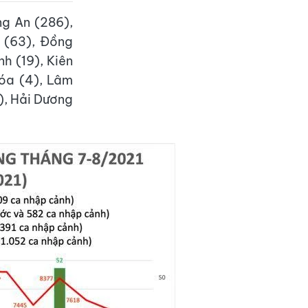
g An (286),
 (63), Đồng
nh (19), Kiên
Hóa (4), Lâm
2), Hải Dương