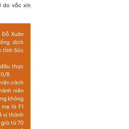
 do vắc xin
g Đỗ Xuân
ống dịch
 tỉnh Sóc
 đầu thực
10/8.
 hiện cách
thành niên
hưng không
 mẹ là F1
ẻ vị thành
 già từ 70