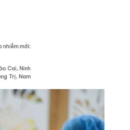
p nhiễm mới:
ào Cai, Ninh
ảng Trị, Nam