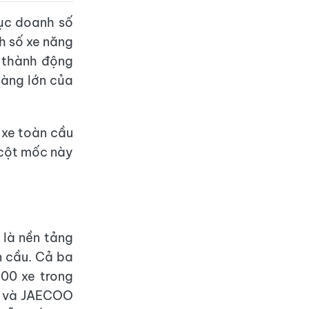
lục doanh số
h số xe năng
ở thành động
càng lớn của
 xe toàn cầu
 cột mốc này
 là nền tảng
 cầu. Cả ba
000 xe trong
e và JAECOO