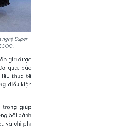
g nghệ Super
AECOO.
uốc gia được
ừa qua, các
liệu thực tế
ng điều kiện
 trọng giúp
rong bối cảnh
u và chi phí