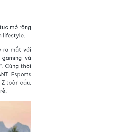
tục mở rộng
 lifestyle.
 ra mắt với
ừ gaming và
”. Cùng thời
NT Esports
 Z toàn cầu,
rẻ.