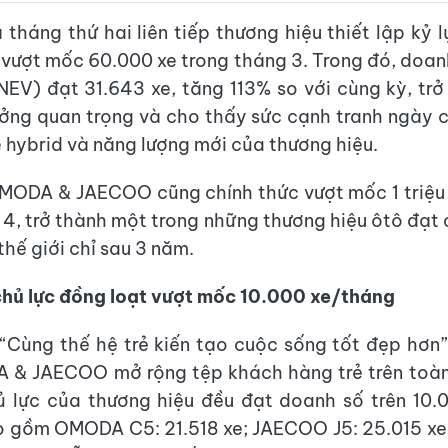
 tháng thứ hai liên tiếp thương hiệu thiết lập kỷ 
i vượt mốc 60.000 xe trong tháng 3. Trong đó, doan
NEV) đạt 31.643 xe, tăng 113% so với cùng kỳ, tr
ưởng quan trọng và cho thấy sức cạnh tranh ngày 
 hybrid và năng lượng mới của thương hiệu.
MODA & JAECOO cũng chính thức vượt mốc 1 triệu
 4, trở thành một trong những thương hiệu ôtô đạt
hế giới chỉ sau 3 năm.
hủ lực đồng loạt vượt mốc 10.000 xe/tháng
“Cùng thế hệ trẻ kiến tạo cuộc sống tốt đẹp hơn”
 & JAECOO mở rộng tệp khách hàng trẻ trên toàn
 lực của thương hiệu đều đạt doanh số trên 10.
o gồm OMODA C5: 21.518 xe; JAECOO J5: 25.015 x