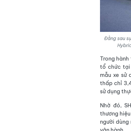
Đằng sau sự
Hybri
Trong hành 
tổ chức tạ
mẫu xe sử d
thấp chỉ 3,
sử dụng thự
Nhờ đó, SH
thương hiệu 
người dùng 
vận hành.