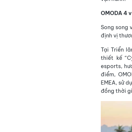
OMODA 4 và 
Song song 
định vị thươ
Tại Triển 
thiết kế “
esports, hư
điểm, OMO
EMEA, sử dụ
đồng thời g