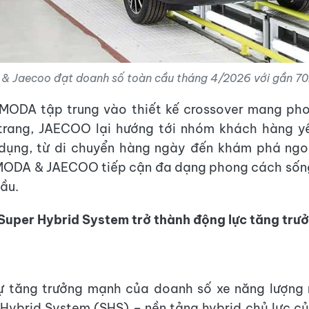
 Jaecoo đạt doanh số toàn cầu tháng 4/2026 với gần 70
OMODA tập trung vào thiết kế crossover mang pho
 trang, JAECOO lại hướng tới nhóm khách hàng yê
dụng, từ di chuyển hàng ngày đến khám phá ngoài
MODA & JAECOO tiếp cận đa dạng phong cách sốn
ầu.
uper Hybrid System trở thành động lực tăng trư
ự tăng trưởng mạnh của doanh số xe năng lượng 
 Hybrid System (SHS) – nền tảng hybrid chủ lực 