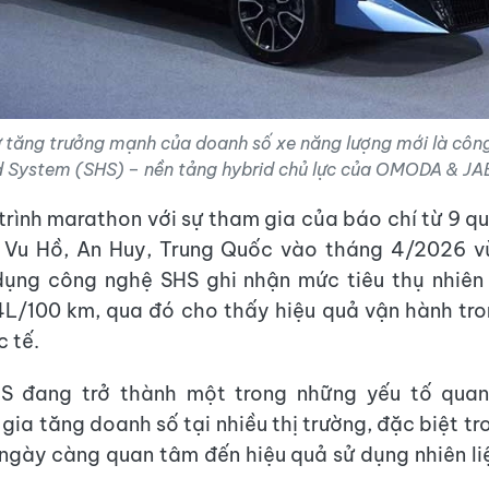
 tăng trưởng mạnh của doanh số xe năng lượng mới là côn
d System (SHS) – nền tảng hybrid chủ lực của OMODA & J
trình marathon với sự tham gia của báo chí từ 9 q
i Vu Hồ, An Huy, Trung Quốc vào tháng 4/2026 v
ụng công nghệ SHS ghi nhận mức tiêu thụ nhiên 
4L/100 km, qua đó cho thấy hiệu quả vận hành tro
c tế.
S đang trở thành một trong những yếu tố quan
gia tăng doanh số tại nhiều thị trường, đặc biệt t
ngày càng quan tâm đến hiệu quả sử dụng nhiên liệ