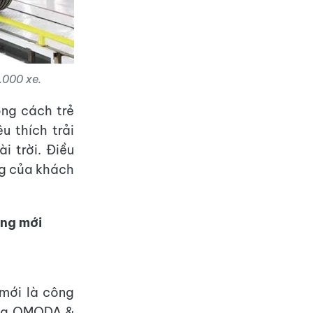
.000 xe.
ng cách trẻ
u thích trải
 trời. Điều
g của khách
ởng mới
mới là công
của OMODA &