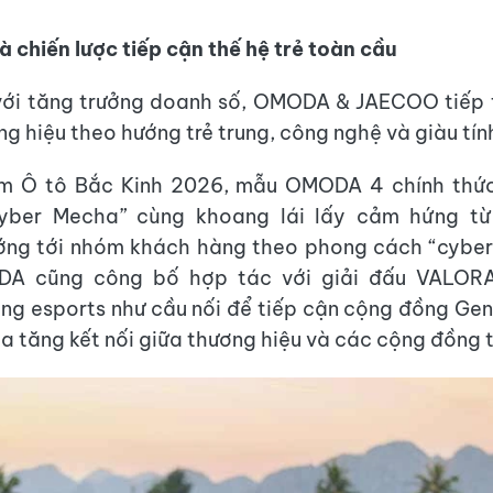
chiến lược tiếp cận thế hệ trẻ toàn cầu
với tăng trưởng doanh số, OMODA & JAECOO tiếp 
ng hiệu theo hướng trẻ trung, công nghệ và giàu tính
lãm Ô tô Bắc Kinh 2026, mẫu OMODA 4 chính thức
Cyber Mecha” cùng khoang lái lấy cảm hứng t
ớng tới nhóm khách hàng theo phong cách “cyber
DA cũng công bố hợp tác với giải đấu VALORA
ng esports như cầu nối để tiếp cận cộng đồng Gen
ia tăng kết nối giữa thương hiệu và các cộng đồng t