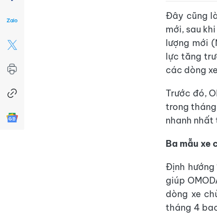
Đây cũng là
mới, sau kh
lượng mới (
lực tăng tr
các dòng xe
Trước đó, O
trong tháng
nhanh nhất t
Ba mẫu xe c
Định hướng 
giúp OMODA
dòng xe chủ
tháng 4 ba