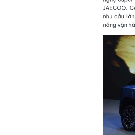
JAECOO. Cô
nhu cầu lớn
năng vận h