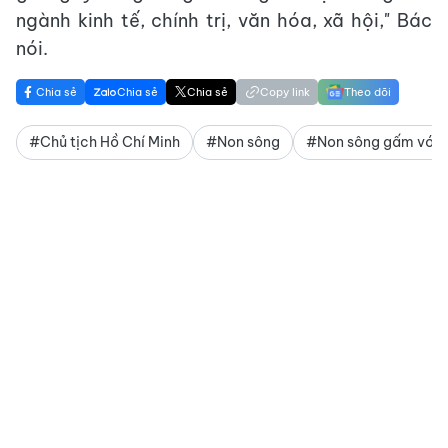
ngành kinh tế, chính trị, văn hóa, xã hội," Bác
nói.
Chia sẻ
Chia sẻ
Chia sẻ
Copy link
Theo dõi
#Chủ tịch Hồ Chí Minh
#Non sông
#Non sông gấm vóc 