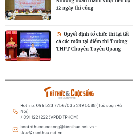
Khương hoàn thành vượt tiến độ
12 ngày thi công
Quyết định tổ chức thi lại tất
cả các môn tại điểm thi Trường
THPT Chuyên Tuyên Quang
Hotline: 096 523 7756/035 249 5588 (Toà soạn Hà
Nội)
/ 091 122 1222 (VPĐD TPHCM)
baotrithuccuocsong@kienthuc.net.vn -
tkts@kienthuc.net.vn