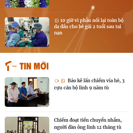
10 giờ vi phẫu nối lại toàn bộ
da đầu cho bé gái 2 tuổi sau tai
nạn
Tin mới
Bảo kê lấn chiếm vỉa hè, 3
cựu cán bộ lĩnh 9 năm tù
Chiếm đoạt tiền chuyển nhầm,
người đàn ông lĩnh 12 tháng tù