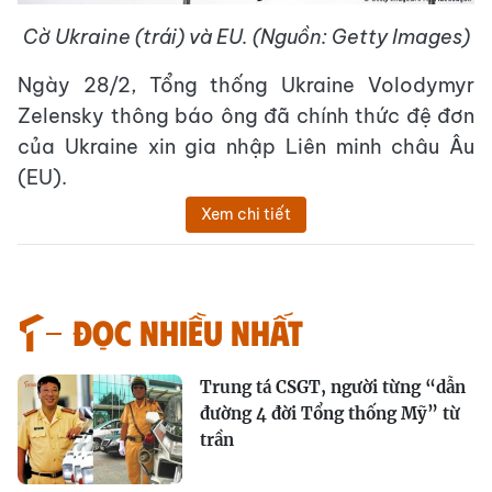
Cờ Ukraine (trái) và EU. (Nguồn: Getty Images)
Ngày 28/2, Tổng thống Ukraine Volodymyr
Zelensky thông báo ông đã chính thức đệ đơn
của Ukraine xin gia nhập Liên minh châu Âu
(EU).
Xem chi tiết
Đọc nhiều nhất
Trung tá CSGT, người từng “dẫn
đường 4 đời Tổng thống Mỹ” từ
trần