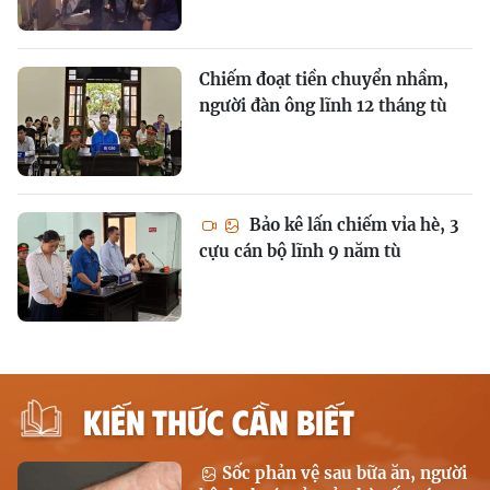
Chiếm đoạt tiền chuyển nhầm,
người đàn ông lĩnh 12 tháng tù
Bảo kê lấn chiếm vỉa hè, 3
cựu cán bộ lĩnh 9 năm tù
KIẾN THỨC CẦN BIẾT
Sốc phản vệ sau bữa ăn, người