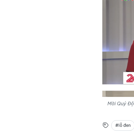
Mời Quý Độc
#lỗ đen