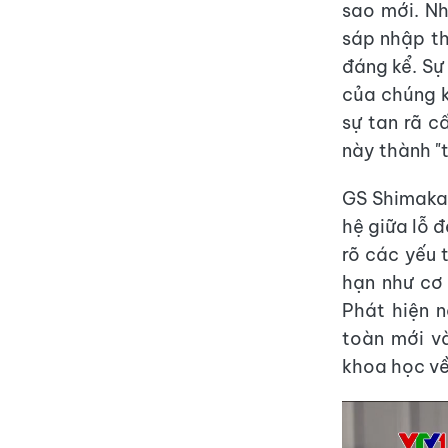
sao mới. Nh
sáp nhập th
đáng kể. Sự
của chúng k
sự tan rã c
này thành "
GS Shimakaw
hệ giữa lỗ 
rõ các yếu 
hạn như cơ
Phát hiện 
toàn mới v
khoa học về