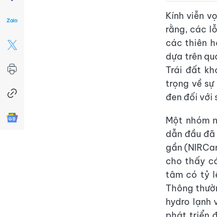
Kính viễn 
rằng, các l
các thiên h
dựa trên qu
Trái đất kh
trọng về sự
đen đối với 
Một nhóm n
dẫn đầu đã 
gần (NIRCam
cho thấy cá
tâm có tỷ l
Thông thườn
hydro lạnh 
phát triển 