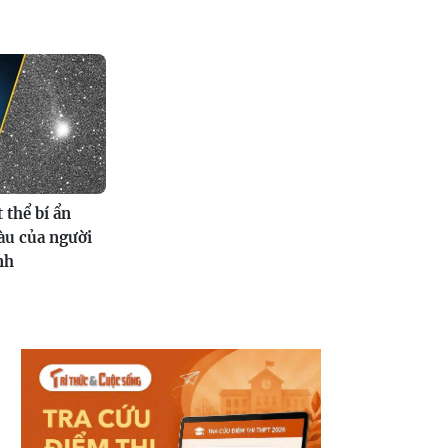
 thể bí ẩn
tàu của người
nh