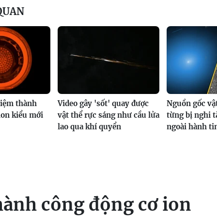
 QUAN
iệm thành
Video gây 'sốt' quay được
Nguồn gốc vật
ion kiểu mới
vật thể rực sáng như cầu lửa
từng bị nghi 
lao qua khí quyển
ngoài hành ti
ành công động cơ ion