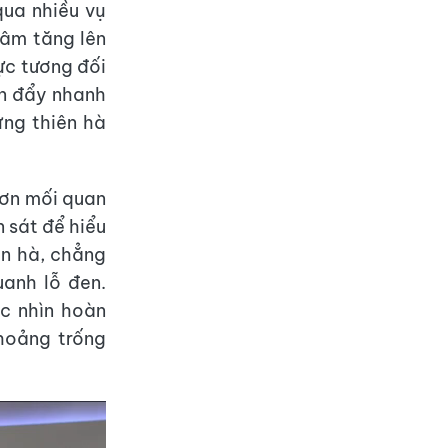
qua nhiều vụ
tâm tăng lên
ực tương đối
òn đẩy nhanh
ững thiên hà
hơn mối quan
 sát để hiểu
ên hà, chẳng
anh lỗ đen.
c nhìn hoàn
hoảng trống