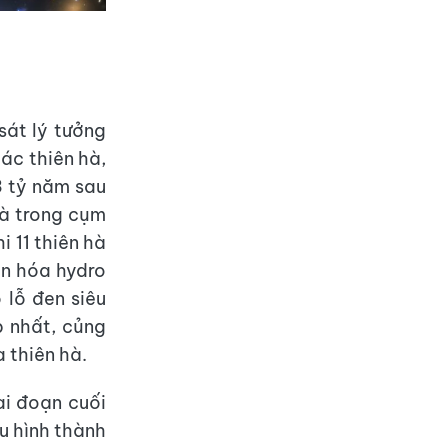
sát lý tưởng
ác thiên hà,
3 tỷ năm sau
hà trong cụm
i 11 thiên hà
on hóa hydro
 lỗ đen siêu
p nhất, củng
a thiên hà.
ai đoạn cuối
u hình thành