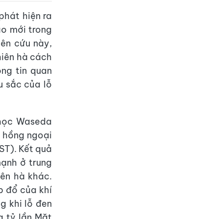
hát hiện ra
ao mới trong
iên cứu này,
hiên hà cách
ông tin quan
u sắc của lỗ
 học Waseda
a hồng ngoại
ST). Kết quả
mạnh ở trung
iên hà khác.
p đổ của khí
g khi lỗ đen
g tỷ lần Mặt