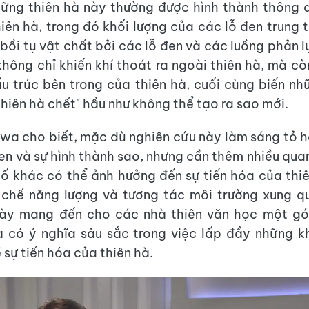
ững thiên hà này thường được hình thành thông 
iên hà, trong đó khối lượng của các lỗ đen trung 
 bồi tụ vật chất bởi các lỗ đen và các luồng phản l
hông chỉ khiến khí thoát ra ngoài thiên hà, mà c
ấu trúc bên trong của thiên hà, cuối cùng biến nh
thiên hà chết" hầu như không thể tạo ra sao mới.
a cho biết, mặc dù nghiên cứu này làm sáng tỏ 
đen và sự hình thành sao, nhưng cần thêm nhiều quan
tố khác có thể ảnh hưởng đến sự tiến hóa của thi
 chế năng lượng và tương tác môi trường xung qu
này mang đến cho các nhà thiên văn học một gó
à có ý nghĩa sâu sắc trong việc lấp đầy những k
 sự tiến hóa của thiên hà.