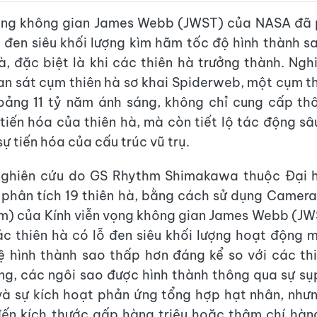
vọng không gian James Webb (JWST) của NASA đã p
ỗ đen siêu khối lượng kìm hãm tốc độ hình thành s
à, đặc biệt là khi các thiên hà trưởng thành. Ngh
an sát cụm thiên hà sơ khai Spiderweb, một cụm t
oảng 11 tỷ năm ánh sáng, không chỉ cung cấp th
 tiến hóa của thiên hà, mà còn tiết lộ tác động sâ
sự tiến hóa của cấu trúc vũ trụ.
ghiên cứu do GS Rhythm Shimakawa thuộc Đại
phân tích 19 thiên hà, bằng cách sử dụng Camer
) của Kính viễn vọng không gian James Webb (JW
c thiên hà có lỗ đen siêu khối lượng hoạt động 
ệ hình thành sao thấp hơn đáng kể so với các th
g, các ngôi sao được hình thành thông qua sự sụ
và sự kích hoạt phản ứng tổng hợp hạt nhân, nhưn
đến kích thước gấp hàng triệu hoặc thậm chí hàn