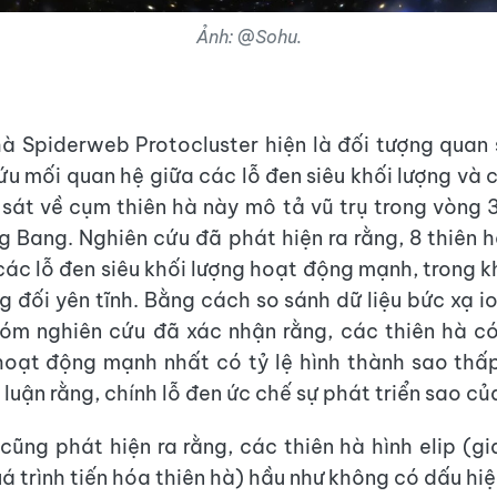
Ảnh: @Sohu.
à Spiderweb Protocluster hiện là đối tượng quan 
ứu mối quan hệ giữa các lỗ đen siêu khối lượng và c
 sát về cụm thiên hà này mô tả vũ trụ trong vòng 
ig Bang. Nghiên cứu đã phát hiện ra rằng, 8 thiên 
ác lỗ đen siêu khối lượng hoạt động mạnh, trong kh
ng đối yên tĩnh. Bằng cách so sánh dữ liệu bức xạ i
hóm nghiên cứu đã xác nhận rằng, các thiên hà có
hoạt động mạnh nhất có tỷ lệ hình thành sao thấ
luận rằng, chính lỗ đen ức chế sự phát triển sao củ
cũng phát hiện ra rằng, các thiên hà hình elip (gi
á trình tiến hóa thiên hà) hầu như không có dấu hiệ