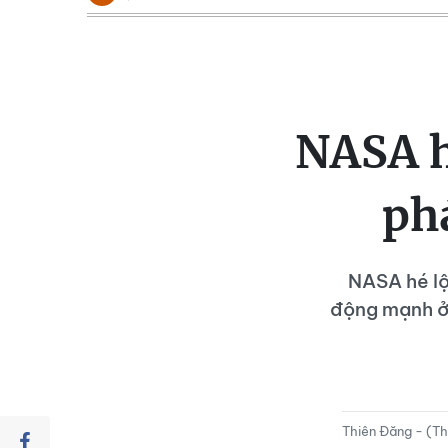
NASA hé
phá
NASA hé lộ
động mạnh ở 
Thiên Đăng - (T