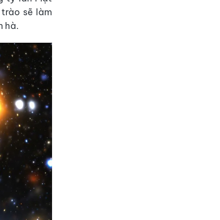
n trào sẽ làm
n hà.