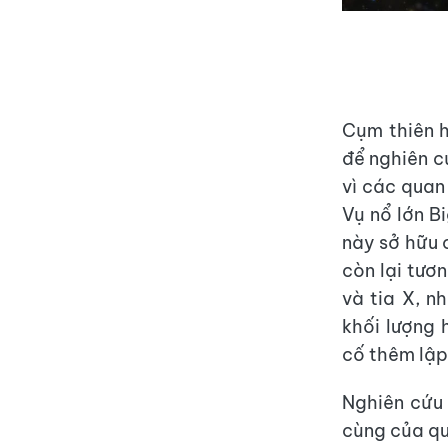
Cụm thiên h
để nghiên c
vì các quan
Vụ nổ lớn B
này sở hữu c
còn lại tươ
và tia X, n
khối lượng 
cố thêm lập 
Nghiên cứu 
cùng của qu