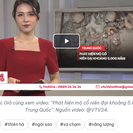
Play
Video
 Giả cùng xem video: “Phát hiện mộ cổ niên đại khoảng 5
Trung Quốc”. Nguồn video: @VTV24.
#thiên hà
#ngôi sao
#va chạm
#năng lượng