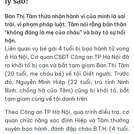
lý sao?
Bàn Thị Tâm thừa nhận hành vi của mình là sai
trái, vi phạm pháp luật. Tâm nói rằng bản thân
“không đáng là mẹ của cháu” và bày tỏ sự hối
hận.
Liên quan vụ bé gái 4 tuổi bị bạo hành tử vong
ở Hà Nội, Cơ quan CSĐT Công an TP Hà Nội đã
ra khởi tố bị can và bắt tạm giam Bàn Thị Tâm
(20 tuổi, mẹ cháu bé) về tội Giết người. Trước
đó, Nguyễn Minh Hiệp (22 tuổi, trú tỉnh Ninh
Bình, chồng hờ của Tâm) cũng bị khởi tố, bắt
tạm giam cùng về tội danh trên.
Theo Công an TP Hà Nội, quá trình điều tra, cơ
quan chức năng xác định Hiệp và Tâm thường
xuyên bạo hành, đánh đập cháu B.T.H. (4 tuổi,