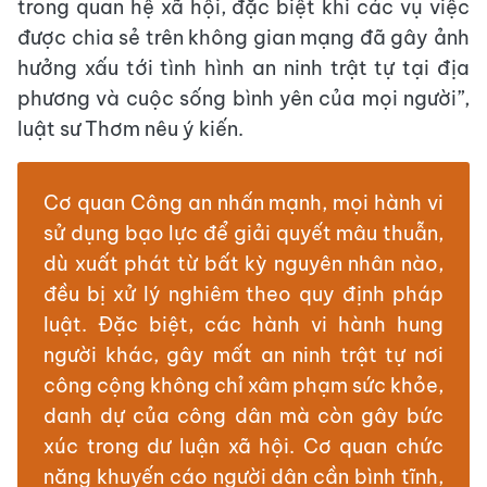
trong quan hệ xã hội, đặc biệt khi các vụ việc
được chia sẻ trên không gian mạng đã gây ảnh
hưởng xấu tới tình hình an ninh trật tự tại địa
phương và cuộc sống bình yên của mọi người”,
luật sư Thơm nêu ý kiến.
Cơ quan Công an nhấn mạnh, mọi hành vi
sử dụng bạo lực để giải quyết mâu thuẫn,
dù xuất phát từ bất kỳ nguyên nhân nào,
đều bị xử lý nghiêm theo quy định pháp
luật. Đặc biệt, các hành vi hành hung
người khác, gây mất an ninh trật tự nơi
công cộng không chỉ xâm phạm sức khỏe,
danh dự của công dân mà còn gây bức
xúc trong dư luận xã hội. Cơ quan chức
năng khuyến cáo người dân cần bình tĩnh,