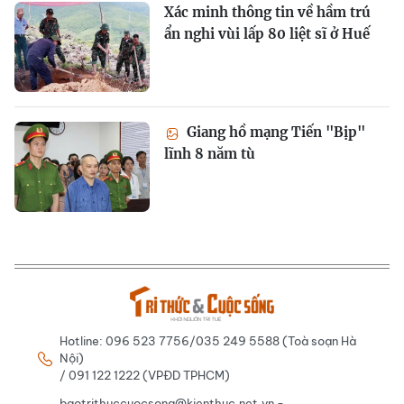
Xác minh thông tin về hầm trú
ẩn nghi vùi lấp 80 liệt sĩ ở Huế
Giang hồ mạng Tiến "Bịp"
lĩnh 8 năm tù
Hotline: 096 523 7756/035 249 5588 (Toà soạn Hà
Nội)
/ 091 122 1222 (VPĐD TPHCM)
baotrithuccuocsong@kienthuc.net.vn -