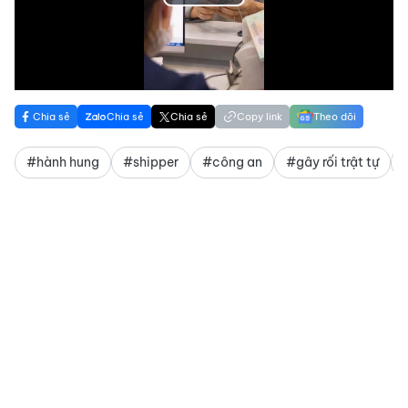
Play
Video
Chia sẻ
Chia sẻ
Chia sẻ
Copy link
Theo dõi
#hành hung
#shipper
#công an
#gây rối trật tự