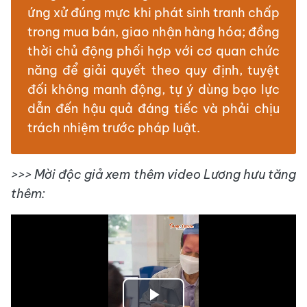
ứng xử đúng mực khi phát sinh tranh chấp
trong mua bán, giao nhận hàng hóa; đồng
thời chủ động phối hợp với cơ quan chức
năng để giải quyết theo quy định, tuyệt
đối không manh động, tự ý dùng bạo lực
dẫn đến hậu quả đáng tiếc và phải chịu
trách nhiệm trước pháp luật.
>>> Mời độc giả xem thêm video Lương hưu tăng
thêm: