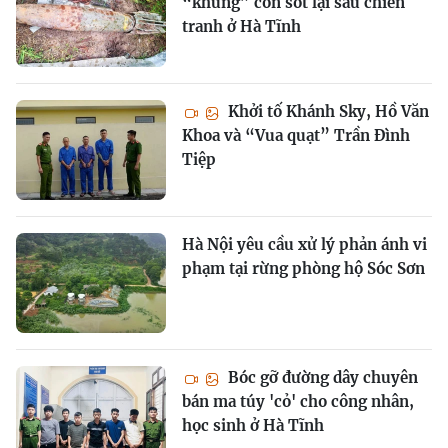
“khủng” còn sót lại sau chiến
tranh ở Hà Tĩnh
Khởi tố Khánh Sky, Hồ Văn
Khoa và “Vua quạt” Trần Đình
Tiệp
Hà Nội yêu cầu xử lý phản ánh vi
phạm tại rừng phòng hộ Sóc Sơn
Bóc gỡ đường dây chuyên
bán ma túy 'cỏ' cho công nhân,
học sinh ở Hà Tĩnh