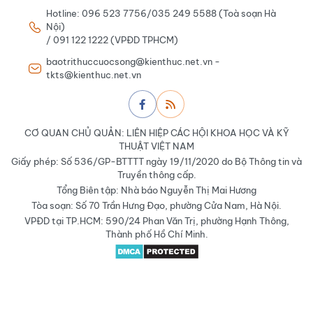
Hotline: 096 523 7756/035 249 5588 (Toà soạn Hà
Nội)
/ 091 122 1222 (VPĐD TPHCM)
baotrithuccuocsong@kienthuc.net.vn -
tkts@kienthuc.net.vn
CƠ QUAN CHỦ QUẢN: LIÊN HIỆP CÁC HỘI KHOA HỌC VÀ KỸ
THUẬT VIỆT NAM
Giấy phép: Số 536/GP-BTTTT ngày 19/11/2020 do Bộ Thông tin và
Truyền thông cấp.
Tổng Biên tập: Nhà báo Nguyễn Thị Mai Hương
Tòa soạn: Số 70 Trần Hưng Đạo, phường Cửa Nam, Hà Nội.
VPĐD tại TP.HCM: 590/24 Phan Văn Trị, phường Hạnh Thông,
Thành phố Hồ Chí Minh.