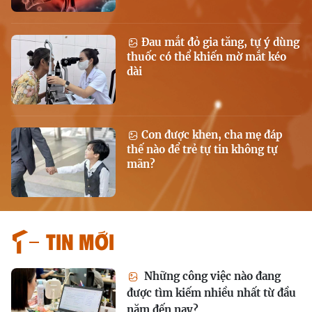
Đau mắt đỏ gia tăng, tự ý dùng
thuốc có thể khiến mờ mắt kéo
dài
Con được khen, cha mẹ đáp
thế nào để trẻ tự tin không tự
mãn?
Tin mới
Những công việc nào đang
được tìm kiếm nhiều nhất từ đầu
năm đến nay?