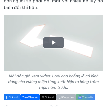
con người sẽ phải đối mặt với nhiều hệ lụy do
biến đổi khí hậu.
Play
Video
Mời độc giả xem video: Loài hoa khổng lồ có hình
dáng như vương miện từng xuất hiện từ hàng trăm
triệu năm trước.
Chia sẻ
Chia sẻ
Chia sẻ
Copy link
Theo dõi