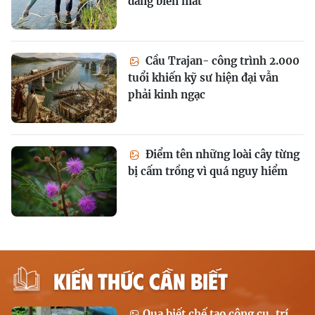
đang biến mất
Cầu Trajan- công trình 2.000
tuổi khiến kỹ sư hiện đại vẫn
phải kinh ngạc
Điểm tên những loài cây từng
bị cấm trồng vì quá nguy hiểm
KIẾN THỨC CẦN BIẾT
Quạ biết chế tạo công cụ, trí