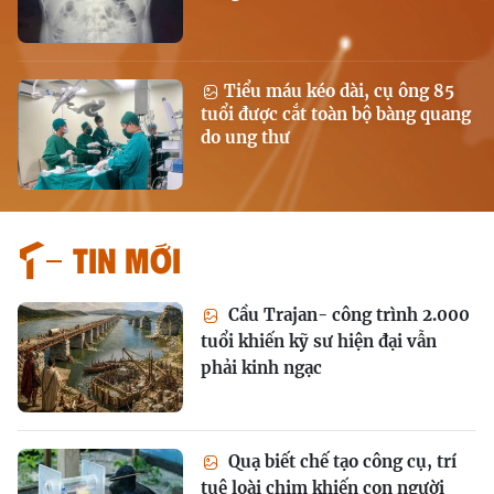
Tiểu máu kéo dài, cụ ông 85
tuổi được cắt toàn bộ bàng quang
do ung thư
Tin mới
Cầu Trajan- công trình 2.000
tuổi khiến kỹ sư hiện đại vẫn
phải kinh ngạc
Quạ biết chế tạo công cụ, trí
tuệ loài chim khiến con người