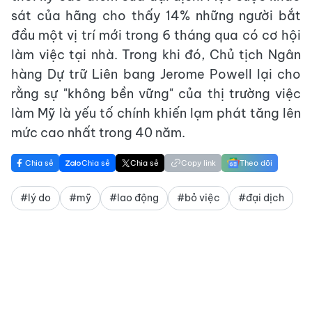
sát của hãng cho thấy 14% những người bắt
đầu một vị trí mới trong 6 tháng qua có cơ hội
làm việc tại nhà. Trong khi đó, Chủ tịch Ngân
hàng Dự trữ Liên bang Jerome Powell lại cho
rằng sự "không bền vững" của thị trường việc
làm Mỹ là yếu tố chính khiến lạm phát tăng lên
mức cao nhất trong 40 năm.
Chia sẻ
Chia sẻ
Chia sẻ
Copy link
Theo dõi
#lý do
#mỹ
#lao động
#bỏ việc
#đại dịch