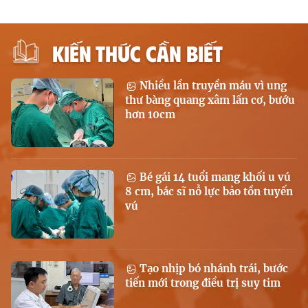
KIẾN THỨC CẦN BIẾT
Nhiều lần truyền máu vì ung
thư bàng quang xâm lấn cơ, bướu
hơn 10cm
Bé gái 14 tuổi mang khối u vú
8 cm, bác sĩ nỗ lực bảo tồn tuyến
vú
Tạo nhịp bó nhánh trái, bước
tiến mới trong điều trị suy tim