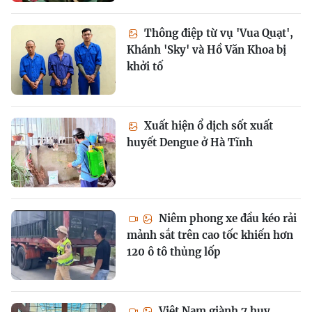
Thông điệp từ vụ 'Vua Quạt',
Khánh 'Sky' và Hồ Văn Khoa bị
khởi tố
Xuất hiện ổ dịch sốt xuất
huyết Dengue ở Hà Tĩnh
Niêm phong xe đầu kéo rải
mảnh sắt trên cao tốc khiến hơn
120 ô tô thủng lốp
Việt Nam giành 7 huy