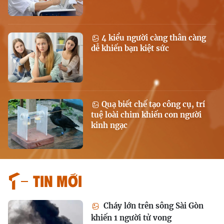
4 kiểu người càng thân càng
dễ khiến bạn kiệt sức
Quạ biết chế tạo công cụ, trí
tuệ loài chim khiến con người
kinh ngạc
Tin mới
Cháy lớn trên sông Sài Gòn
khiến 1 người tử vong