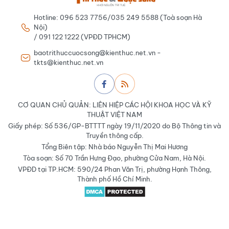
Hotline: 096 523 7756/035 249 5588 (Toà soạn Hà
Nội)
/ 091 122 1222 (VPĐD TPHCM)
baotrithuccuocsong@kienthuc.net.vn -
tkts@kienthuc.net.vn
CƠ QUAN CHỦ QUẢN: LIÊN HIỆP CÁC HỘI KHOA HỌC VÀ KỸ
THUẬT VIỆT NAM
Giấy phép: Số 536/GP-BTTTT ngày 19/11/2020 do Bộ Thông tin và
Truyền thông cấp.
Tổng Biên tập: Nhà báo Nguyễn Thị Mai Hương
Tòa soạn: Số 70 Trần Hưng Đạo, phường Cửa Nam, Hà Nội.
VPĐD tại TP.HCM: 590/24 Phan Văn Trị, phường Hạnh Thông,
Thành phố Hồ Chí Minh.