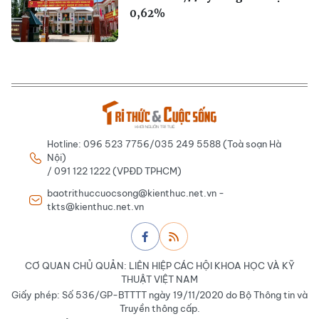
0,62%
Hotline: 096 523 7756/035 249 5588 (Toà soạn Hà
Nội)
/ 091 122 1222 (VPĐD TPHCM)
baotrithuccuocsong@kienthuc.net.vn -
tkts@kienthuc.net.vn
CƠ QUAN CHỦ QUẢN: LIÊN HIỆP CÁC HỘI KHOA HỌC VÀ KỸ
THUẬT VIỆT NAM
Giấy phép: Số 536/GP-BTTTT ngày 19/11/2020 do Bộ Thông tin và
Truyền thông cấp.