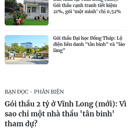
Gói thầu cạnh tranh tiết kiệm
21%, gói 'một mình' chỉ 0,52%
Gói thầu Đại học Đồng Tháp: Lộ
diện liên danh "tân binh" và "lão
làng"
BẠN ĐỌC - PHẢN BIỆN
Gói thầu 2 tỷ ở Vĩnh Long (mới): Vì
sao chỉ một nhà thầu 'tân binh'
tham dự?