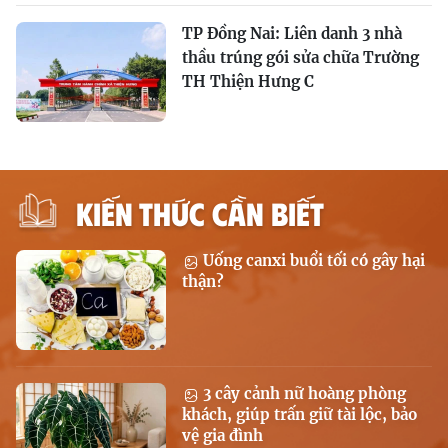
TP Đồng Nai: Liên danh 3 nhà
thầu trúng gói sửa chữa Trường
TH Thiện Hưng C
KIẾN THỨC CẦN BIẾT
Uống canxi buổi tối có gây hại
thận?
3 cây cảnh nữ hoàng phòng
khách, giúp trấn giữ tài lộc, bảo
vệ gia đình