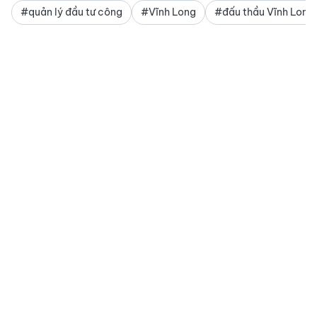
#quản lý đầu tư công
#Vĩnh Long
#đấu thầu Vĩnh Long