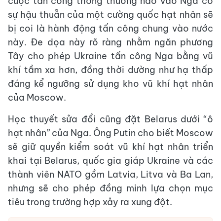
cuộc tấn công thông thường nào vào Nga có
sự hậu thuẫn của một cường quốc hạt nhân sẽ
bị coi là hành động tấn công chung vào nước
này. Đe dọa này rõ ràng nhằm ngăn phương
Tây cho phép Ukraine tấn công Nga bằng vũ
khí tầm xa hơn, đồng thời dường như hạ thấp
đáng kể ngưỡng sử dụng kho vũ khí hạt nhân
của Moscow.
Học thuyết sửa đổi cũng đặt Belarus dưới “ô
hạt nhân” của Nga. Ông Putin cho biết Moscow
sẽ giữ quyền kiểm soát vũ khí hạt nhân triển
khai tại Belarus, quốc gia giáp Ukraine và các
thành viên NATO gồm Latvia, Litva và Ba Lan,
nhưng sẽ cho phép đồng minh lựa chọn mục
tiêu trong trường hợp xảy ra xung đột.