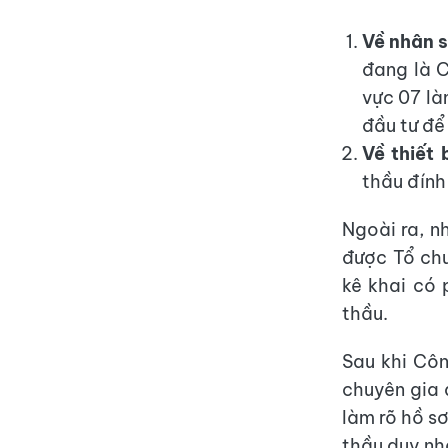
Về nhân s
đang là C
vực 07 là
đầu tư để
Về thiết 
thầu đính
Ngoài ra, n
được Tổ chu
kê khai có
thầu.
Sau khi Côn
chuyên gia 
làm rõ hồ s
thầu duy nh