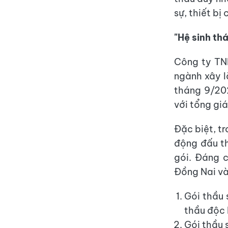
sự, thiết bị
"Hệ sinh th
Công ty TNH
ngành xây l
tháng 9/202
với tổng giá
Đặc biệt, t
động đấu th
gói. Đáng c
Đồng Nai v
Gói thầu 
thầu độc 
Gói thầu 