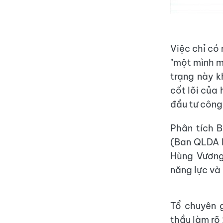
Việc chỉ có
"một mình m
trạng này k
cốt lõi của
đầu tư công.
Phân tích 
(Ban QLDA k
Hùng Vương
năng lực và 
Tổ chuyên 
thầu làm rõ 