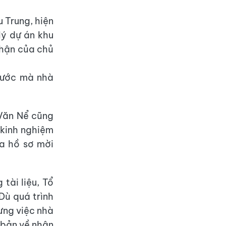
 Trung, hiện
lý dự án khu
nhận của chủ
 nước mà nhà
 Văn Nể cũng
 kinh nghiệm
a hồ sơ mời
tài liệu, Tổ
Dù quá trình
ưng việc nhà
 bản về nhân