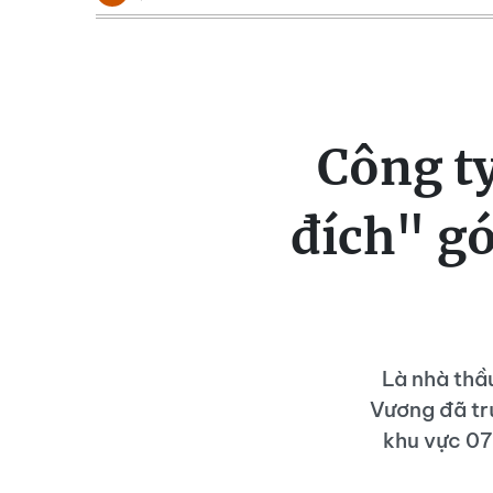
Công t
đích" gó
Là nhà thầ
Vương đã trú
khu vực 07