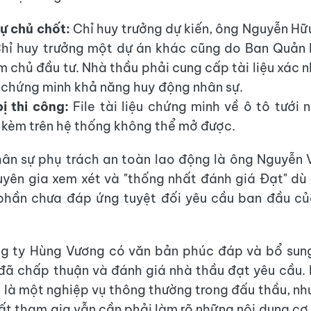
ự chủ chốt:
Chỉ huy trưởng dự kiến, ông Nguyễn Hữu
hỉ huy trưởng một dự án khác cũng do Ban Quản 
m chủ đầu tư. Nhà thầu phải cung cấp tài liệu xác 
 chứng minh khả năng huy động nhân sự.
bị thi công:
File tài liệu chứng minh về ô tô tưới
 kèm trên hệ thống không thể mở được.
hân sự phụ trách an toàn lao động là ông Nguyễn
yên gia xem xét và "thống nhất đánh giá Đạt" dù
 phần chưa đáp ứng tuyệt đối yêu cầu ban đầu củ
g ty Hùng Vương có văn bản phúc đáp và bổ sung 
đã chấp thuận và đánh giá nhà thầu đạt yêu cầu. 
ơ là một nghiệp vụ thông thường trong đấu thầu, nh
ất tham gia vẫn cần phải làm rõ những nội dung cơ