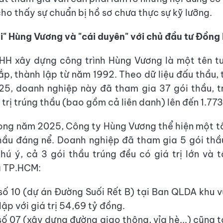
 cho thấy sự chuẩn bị hồ sơ chưa thực sự kỹ lưỡng.
ái" Hùng Vương và "cái duyên" với chủ đầu tư Đồng
H xây dựng công trình Hùng Vương là một tên tu
ắp, thành lập từ năm 1992. Theo dữ liệu đấu thầu, 
5, doanh nghiệp này đã tham gia 37 gói thầu, t
 trị trúng thầu (bao gồm cả liên danh) lên đến 1.77
rong năm 2025, Công ty Hùng Vương thể hiện một t
ầu đáng nể. Doanh nghiệp đã tham gia 5 gói thầ
hú ý, cả 3 gói thầu trúng đều có giá trị lớn và t
à TP.HCM:
số 10 (dự án Đường Suối Rết B) tại Ban QLDA khu v
lập với giá trị 54,69 tỷ đồng.
số 07 (xây dựng đường giao thông, vỉa hè...) cũng 