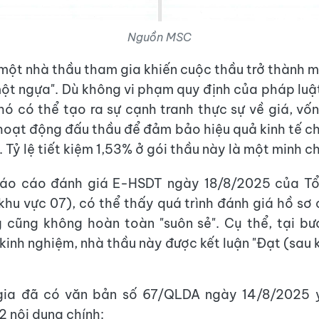
Nguồn MSC
 một nhà thầu tham gia khiến cuộc thầu trở thành 
ột ngựa". Dù không vi phạm quy định của pháp luật
hó có thể tạo ra sự cạnh tranh thực sự về giá, vốn
 hoạt động đấu thầu để đảm bảo hiệu quả kinh tế c
 Tỷ lệ tiết kiệm 1,53% ở gói thầu này là một minh c
Báo cáo đánh giá E-HSDT ngày 18/8/2025 của Tổ
hu vực 07), có thể thấy quá trình đánh giá hồ sơ
 cũng không hoàn toàn "suôn sẻ". Cụ thể, tại bư
kinh nghiệm, nhà thầu này được kết luận "Đạt (sau k
gia đã có văn bản số 67/QLDA ngày 14/8/2025 
2 nội dung chính: