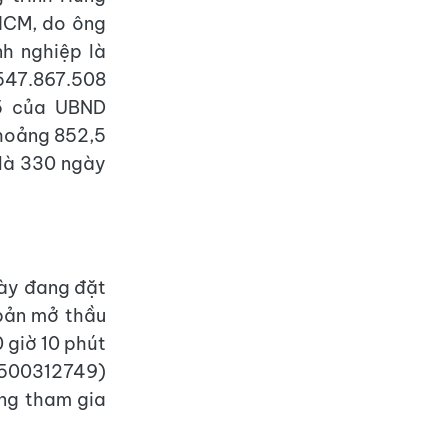
.HCM, do ông
h nghiệp là
.547.867.508
5 của UBND
khoảng 852,5
 là 330 ngày
này đang đặt
 bản mở thầu
 giờ 10 phút
2500312749)
ng tham gia