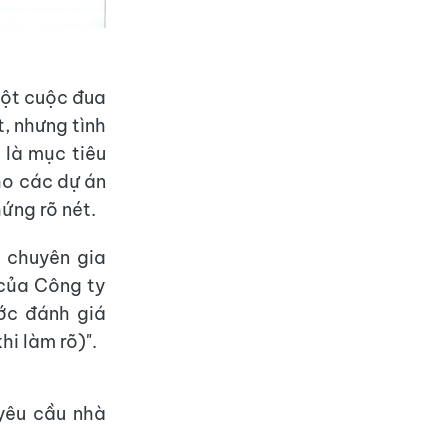
một cuộc đua
, nhưng tình
 là mục tiêu
ho các dự án
hứng rõ nét.
 chuyên gia
 của Công ty
ớc đánh giá
hi làm rõ)".
yêu cầu nhà