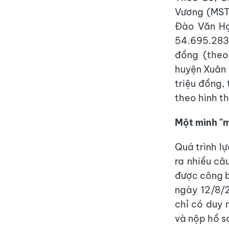
Vương (MST:
Đào Văn Hạ
54.695.283.
đồng (the
huyện Xuân 
triệu đồng,
theo hình t
Một mình "m
Quá trình l
ra nhiều câ
được công b
ngày 12/8/
chỉ có duy
và nộp hồ s