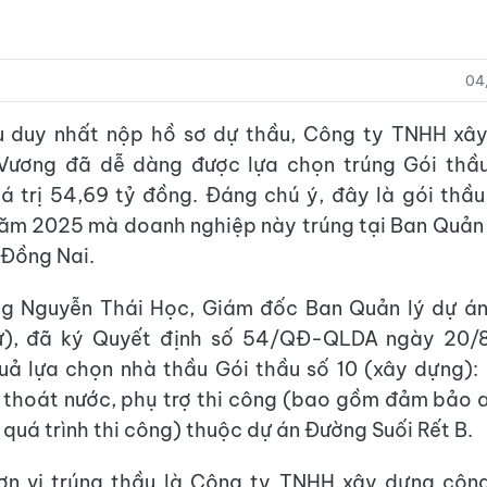
04
u duy nhất nộp hồ sơ dự thầu, Công ty TNHH xâ
 Vương đã dễ dàng được lựa chọn trúng Gói thầu
á trị 54,69 tỷ đồng. Đáng chú ý, đây là gói thầu 
năm 2025 mà doanh nghiệp này trúng tại Ban Quản 
 Đồng Nai.
ng Nguyễn Thái Học, Giám đốc Ban Quản lý dự án
ư), đã ký Quyết định số 54/QĐ-QLDA ngày 20/
uả lựa chọn nhà thầu Gói thầu số 10 (xây dựng)
 thoát nước, phụ trợ thi công (bao gồm đảm bảo 
 quá trình thi công) thuộc dự án Đường Suối Rết B.
ơn vị trúng thầu là Công ty TNHH xây dựng công