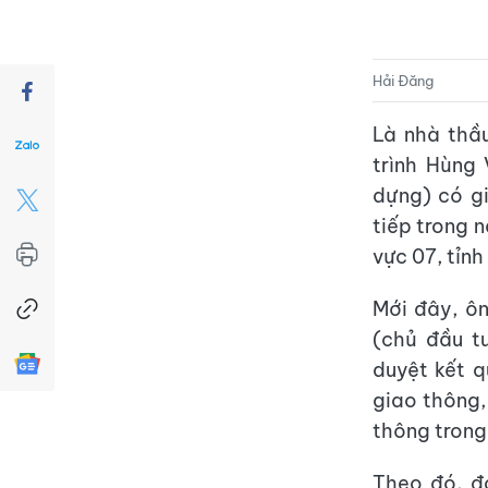
Hải Đăng
Là nhà thầ
trình Hùng
dựng) có gi
tiếp trong 
vực 07, tỉnh
Mới đây, ô
(chủ đầu t
duyệt kết q
giao thông,
thông trong
Theo đó, đ