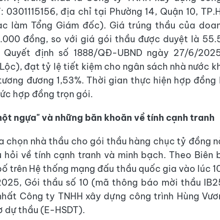
 0301115156, địa chỉ tại Phường 14, Quận 10, TP
c làm Tổng Giám đốc). Giá trúng thầu của doan
000 đồng, so với giá gói thầu được duyệt là 55
o Quyết định số 1888/QĐ-UBND ngày 27/6/202
Lộc), đạt tỷ lệ tiết kiệm cho ngân sách nhà nước 
 tương đương 1,53%. Thời gian thực hiện hợp đồng
hức hợp đồng trọn gói.
ột ngựa" và những băn khoăn về tính cạnh tranh
ựa chọn nhà thầu cho gói thầu hàng chục tỷ đồng 
u hỏi về tính cạnh tranh và minh bạch. Theo Biên
ố trên Hệ thống mạng đấu thầu quốc gia vào lúc 10
2025, Gói thầu số 10 (mã thông báo mời thầu IB
 nhất Công ty TNHH xây dựng công trình Hùng Vươ
ơ dự thầu (E-HSDT).