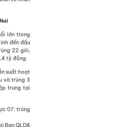
 Nai
ổi lớn trong
tính đến đầu
rúng 22 gói,
3,4 tỷ đồng.
ần suất hoạt
u và trúng 3
ập trung tại
ực 07: trúng
tại Ban QLDA