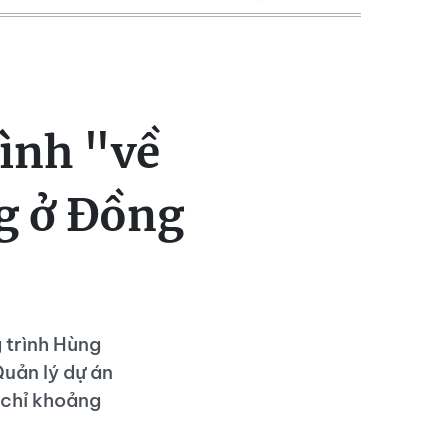
ình "về
ng ở Đồng
 trình Hùng
Quản lý dự án
 chỉ khoảng