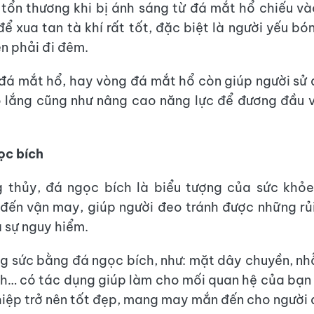
ị tổn thương khi bị ánh sáng từ đá mắt hổ chiếu v
ể xua tan tà khí rất tốt, đặc biệt là người yếu bón
n phải đi đêm.
đá mắt hổ, hay vòng đá mắt hổ còn giúp người sử
lo lắng cũng như nâng cao năng lực để đương đầu 
ọc bích
 thủy, đá ngọc bích là biểu tượng của sức khỏe
ến vận may, giúp người đeo tránh được những rủi
à sự nguy hiểm.
g sức bằng đá ngọc bích, như: mặt dây chuyền, nh
h… có tác dụng giúp làm cho mối quan hệ của bạn 
iệp trở nên tốt đẹp, mang may mắn đến cho người 