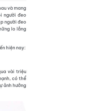
nhau và mang
ỗi người đeo
úp người đeo
hững lo lắng
ến hiện nay:
ua vài triệu
mạnh, có thể
sự ảnh hưởng