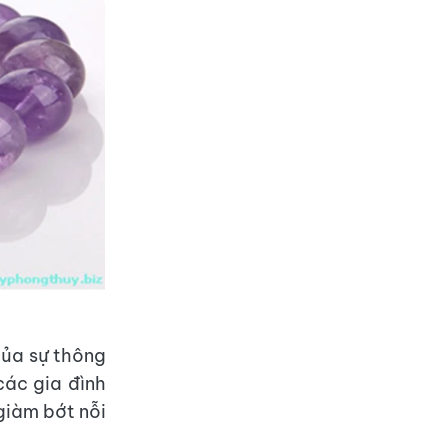
 của sự thông
các gia đình
giàm bớt nỗi