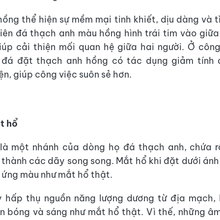
ồng thể hiện sự mềm mại tinh khiết, dịu dàng và t
iên đá thạch anh màu hồng hình trái tim vào giữa
úp cải thiện mối quan hệ giữa hai người. Ở công
đá đặt thạch anh hồng có tác dụng giảm tính 
ện, giúp công việc suôn sẻ hơn.
t hổ
là một nhánh của dòng họ đá thạch anh, chứa rấ
thành các dãy song song. Mắt hổ khi đặt dưới ánh
u ứng màu như mắt hổ thật.
y hấp thụ nguồn năng lượng dương từ địa mạch, 
ẫn bóng và sáng như mắt hổ thật. Vì thế, những â