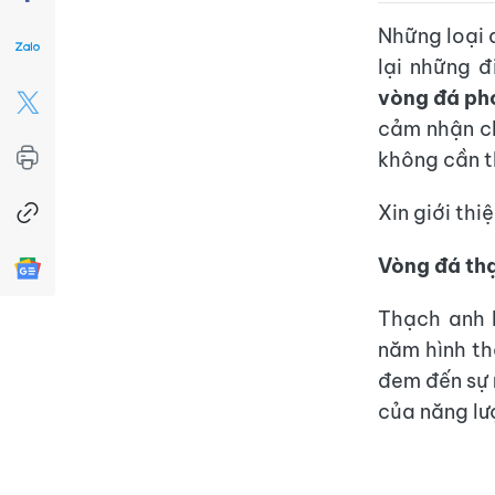
Những loại 
lại những đ
vòng
đá ph
cảm nhận ch
không cần t
Xin giới thi
Vòng đá th
Thạch anh l
năm hình th
đem đến sự 
của năng lư