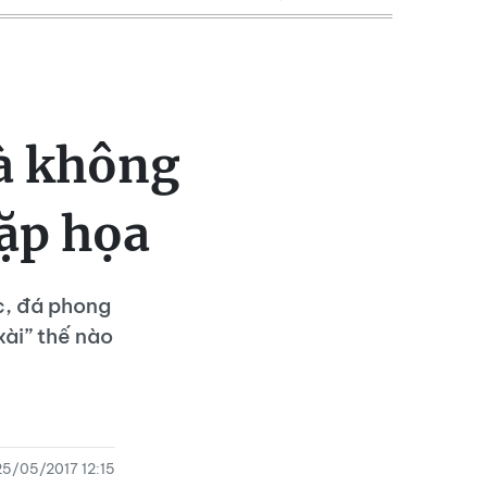
à không
gặp họa
c, đá phong
xài” thế nào
25/05/2017 12:15