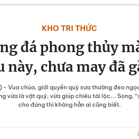
KHO TRI THỨC
òng đá phong thủy m
u này, chưa may đã 
) - Vua chúa, giới quyền quý xưa thường đeo ngọ
ng vừa là vật quý, vừa giúp chiêu tài lộc... Song, “
cho đúng thì không hẳn ai cũng biết.