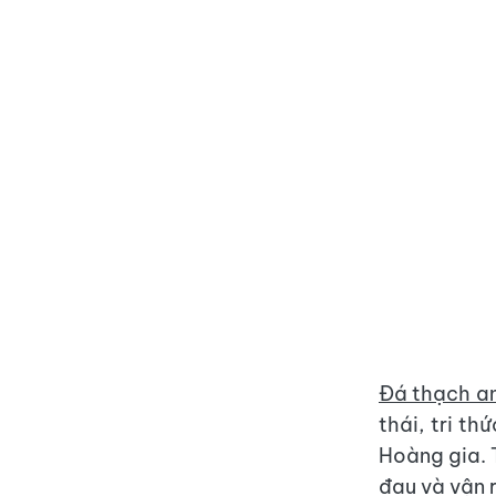
Đá thạch an
thái, tri t
Hoàng gia. 
đau và vận r