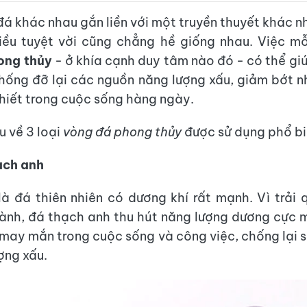
đá khác nhau gắn liền với một truyền thuyết khác 
iều tuyệt vời cũng chẳng hề giống nhau. Việc m
ong thủy
- ở khía cạnh duy tâm nào đó - có thể gi
ống đỡ lại các nguồn năng lượng xấu, giảm bớt n
hiết trong cuộc sống hàng ngày.
ệu về 3 loại
vòng đá phong thủy
được sử dụng phổ bi
ạch anh
à đá thiên nhiên có dương khí rất mạnh. Vì trải q
ành, đá thạch anh thu hút năng lượng dương cực 
may mắn trong cuộc sống và công việc, chống lại 
ợng xấu.