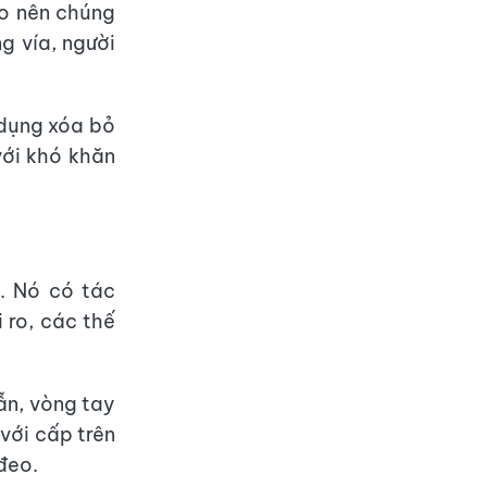
ào nên chúng
g vía, người
 dụng xóa bỏ
với khó khăn
. Nó có tác
 ro, các thế
ẫn, vòng tay
với cấp trên
đeo.