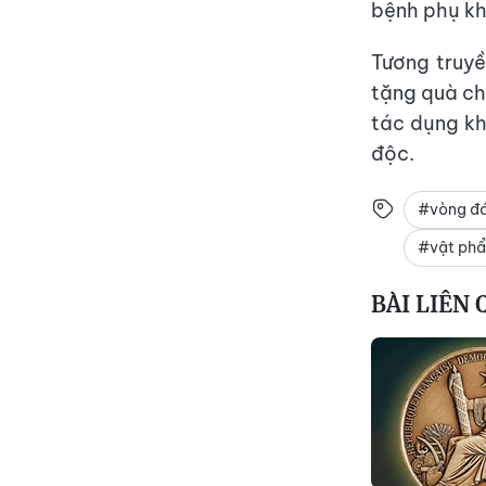
bệnh phụ kh
Tương truy
tặng quà ch
tác dụng kh
độc.
#vòng đá
#vật phẩ
BÀI LIÊN