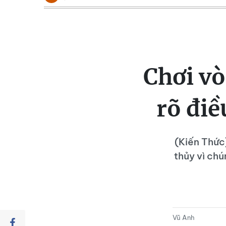
Chơi v
rõ điề
(Kiến Thức
thủy vì chú
Vũ Anh