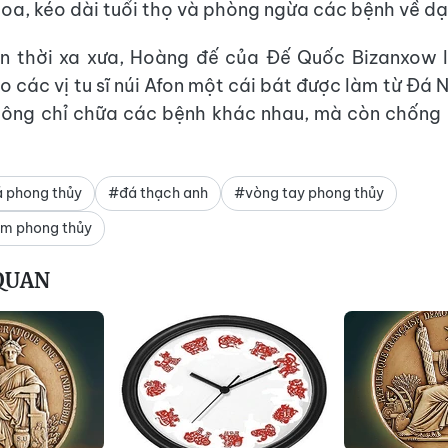
oa, kéo dài tuổi thọ và phòng ngừa các bệnh về dạ
ền thời xa xưa, Hoàng đế của Đế Quốc Bizanxow l
o các vị tu sĩ núi Afon một cái bát được làm từ Đá 
ông chỉ chữa các bệnh khác nhau, mà còn chống 
 phong thủy
#đá thạch anh
#vòng tay phong thủy
m phong thủy
 QUAN