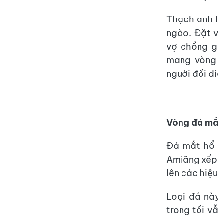
Thạch anh h
ngào. Đặt v
vợ chồng gi
mang vòng 
người đối di
Vòng đá mắ
Đá mắt hổ 
Amiăng xếp 
lên các hiệ
Loại đá nà
trong tối v