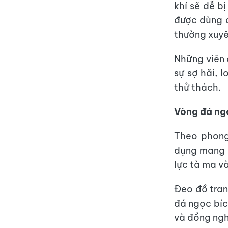
khí sẽ dễ b
được dùng đ
thường xuyê
Những viên 
sự sợ hãi, 
thử thách.
Vòng đá ng
Theo phong
dụng mang đ
lực tà ma v
Đeo đồ tran
đá ngọc bíc
và đồng ngh