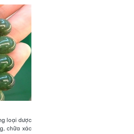
ng loại dược
ng, chữa xác