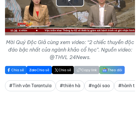
Play
Video
Mời Quý Độc Giả cùng xem video: “2 chiếc thuyền độc
đáo bậc nhất của ngành khảo cổ học”. Nguồn video:
@THVL 24News.
Chia sẻ
Chia sẻ
Chia sẻ
Copy link
Theo dõi
#Tinh vân Tarantula
#thiên hà
#ngôi sao
#hành tin