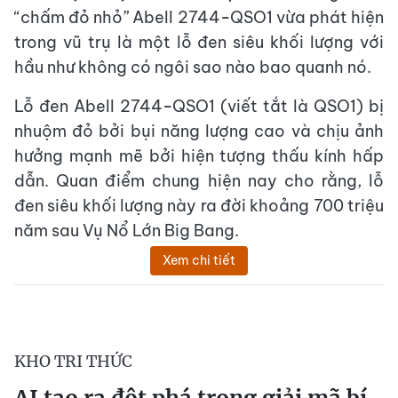
“chấm đỏ nhỏ” Abell 2744−QSO1 vừa phát hiện
trong vũ trụ là một lỗ đen siêu khối lượng với
hầu như không có ngôi sao nào bao quanh nó.
Lỗ đen Abell 2744−QSO1 (viết tắt là QSO1) bị
nhuộm đỏ bởi bụi năng lượng cao và chịu ảnh
hưởng mạnh mẽ bởi hiện tượng thấu kính hấp
dẫn. Quan điểm chung hiện nay cho rằng, lỗ
đen siêu khối lượng này ra đời khoảng 700 triệu
năm sau Vụ Nổ Lớn Big Bang.
Xem chi tiết
KHO TRI THỨC