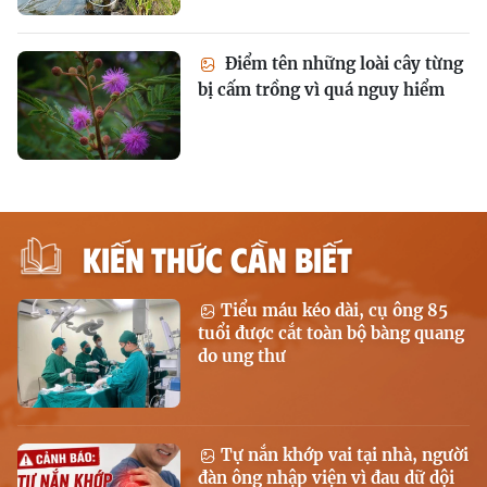
Điểm tên những loài cây từng
bị cấm trồng vì quá nguy hiểm
KIẾN THỨC CẦN BIẾT
Tiểu máu kéo dài, cụ ông 85
tuổi được cắt toàn bộ bàng quang
do ung thư
Tự nắn khớp vai tại nhà, người
đàn ông nhập viện vì đau dữ dội