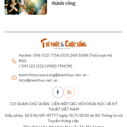
thành công
Hotline: 096 523 7756/035 249 5588 (Toà soạn Hà
Nội)
/ 091 122 1222 (VPĐD TPHCM)
baotrithuccuocsong@kienthuc.net.vn -
tkts@kienthuc.net.vn
CƠ QUAN CHỦ QUẢN: LIÊN HIỆP CÁC HỘI KHOA HỌC VÀ KỸ
THUẬT VIỆT NAM
Giấy phép: Số 536/GP-BTTTT ngày 19/11/2020 do Bộ Thông tin và
Truyền thông cấp.