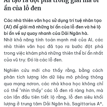
AI tạo ra đột phá trong giải mã bí
ẩn của lỗ đen
Các nhà thiên văn học sử dụng trí tuệ nhân tạo
(AI) để giải mã những bí ẩn của lỗ đen và hé lộ
bí ẩn về sự quay nhanh của Dải Ngân hà.
Nhờ khả năng tính toán mạnh mẽ của AI, các
nhà thiên văn học đã tạo ra bước đột phá
trong việc khám phá những thiên thể bí ẩn nhất
của vũ trụ: Đó là các lỗ đen.
Nghiên cứu mới cho thấy rằng, bằng cách
phân tích lượng lớn dữ liệu mô phỏng thông
qua mạng nơron, các nhà khoa học không chỉ
có thể "nhìn thấy" các lỗ đen rõ ràng hơn, mà
còn lần đầu tiên tiết lộ rằng, lỗ đen siêu khối
lượng ở trung tâm Dải Ngân hà, Sagittarius A*,