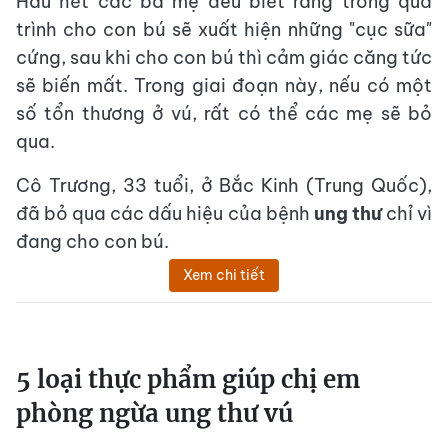
Hầu hết các bà mẹ đều biết rằng trong quá
trình cho con bú sẽ xuất hiện những "cục sữa"
cứng, sau khi cho con bú thì cảm giác căng tức
sẽ biến mất. Trong giai đoạn này, nếu có một
số tổn thương ở vú, rất có thể các mẹ sẽ bỏ
qua.
Cô Trương, 33 tuổi, ở Bắc Kinh (Trung Quốc),
đã bỏ qua các dấu hiệu của bệnh
ung thư
chỉ vì
đang cho con bú.
Xem chi tiết
5 loại thực phẩm giúp chị em
phòng ngừa ung thư vú