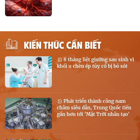
KIẾN THỨC CẦN BIẾT
8 tháng liệt giường sau sinh vì
khối u chèn ép tủy cổ bị bỏ sót
Phát triển thành công nam
châm siêu dẫn, Trung Quốc tiến
gần hơn tới 'Mặt Trời nhân tạo'