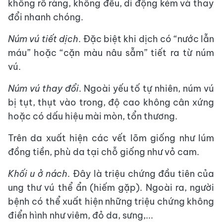
không rõ ràng, không đều, di động kém và thay
đổi nhanh chóng.
Núm vú tiết dịch
. Đặc biệt khi dịch có “nước lẫn
máu” hoặc “cặn màu nâu sẫm” tiết ra từ núm
vú.
Núm vú thay đổi
. Ngoài yếu tố tự nhiên, núm vú
bị tụt, thụt vào trong, độ cao không cân xứng
hoặc có dấu hiệu mài mòn, tổn thương.
Trên da xuất hiện các vết lõm giống như lúm
đồng tiền, phù da tại chỗ giống như vỏ cam.
Khối u ở nách
. Đây là triệu chứng đầu tiên của
ung thư vú thể ẩn (hiếm gặp). Ngoài ra, người
bệnh có thể xuất hiện những triệu chứng không
điển hình như viêm, đỏ da, sưng,...