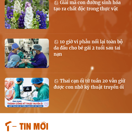
Giải mã con đường sinh hóa
tạo ra chất độc trong thực vật
10 giờ vi phẫu nối lại toàn bộ
da đầu cho bé gái 2 tuổi sau tai
nạn
Thai cạn ối từ tuần 20 vẫn giữ
được con nhờ kỹ thuật truyền ối
Tin mới