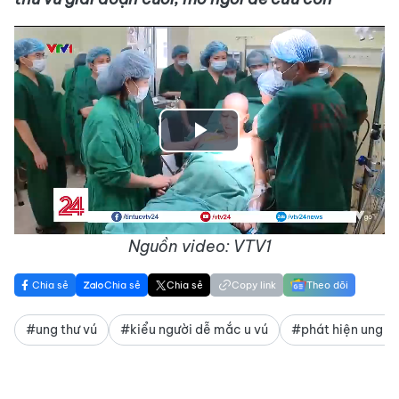
Play
Video
Nguồn video: VTV1
Chia sẻ
Chia sẻ
Chia sẻ
Copy link
Theo dõi
#ung thư vú
#kiểu người dễ mắc u vú
#phát hiện ung th