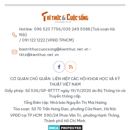
Hotline: 096 523 7756/035 249 5588 (Toà soạn Hà
Nội)
/ 091 122 1222 (VPĐD TPHCM)
baotrithuccuocsong@kienthuc.net.vn -
tkts@kienthuc.net.vn
CƠ QUAN CHỦ QUẢN: LIÊN HIỆP CÁC HỘI KHOA HỌC VÀ KỸ
THUẬT VIỆT NAM
Giấy phép: Số 536/GP-BTTTT ngày 19/11/2020 do Bộ Thông tin và
Truyền thông cấp.
Tổng Biên tập: Nhà báo Nguyễn Thị Mai Hương
Tòa soạn: Số 70 Trần Hưng Đạo, phường Cửa Nam, Hà Nội.
VPĐD tại TP.HCM: 590/24 Phan Văn Trị, phường Hạnh Thông,
Thành phố Hồ Chí Minh.