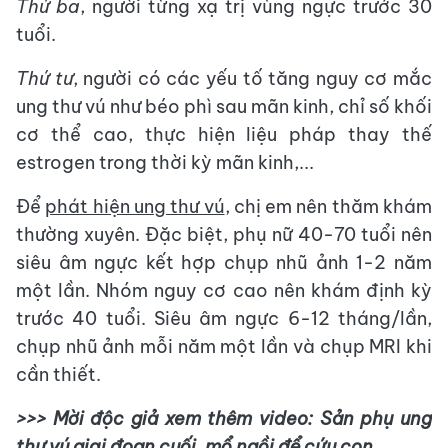
Thứ ba
, người từng xạ trị vùng ngực trước 30
tuổi.
Thứ tư
, người có các yếu tố tăng nguy cơ mắc
ung thư vú như béo phì sau mãn kinh, chỉ số khối
cơ thể cao, thực hiện liệu pháp thay thế
estrogen trong thời kỳ mãn kinh,...
Để
phát hiện ung thư vú
, chị em nên thăm khám
thường xuyên. Đặc biệt, phụ nữ 40-70 tuổi nên
siêu âm ngực kết hợp chụp nhũ ảnh 1-2 năm
một lần. Nhóm nguy cơ cao nên khám định kỳ
trước 40 tuổi. Siêu âm ngực 6-12 tháng/lần,
chụp nhũ ảnh mỗi năm một lần và chụp MRI khi
cần thiết.
>>> Mời độc giả xem thêm video: Sản phụ ung
thư vú giai đoạn cuối, mổ ngồi để cứu con