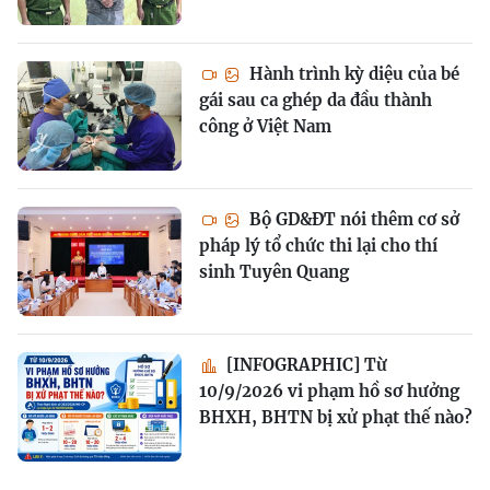
Hành trình kỳ diệu của bé
gái sau ca ghép da đầu thành
công ở Việt Nam
Bộ GD&ĐT nói thêm cơ sở
pháp lý tổ chức thi lại cho thí
sinh Tuyên Quang
[INFOGRAPHIC] Từ
10/9/2026 vi phạm hồ sơ hưởng
BHXH, BHTN bị xử phạt thế nào?