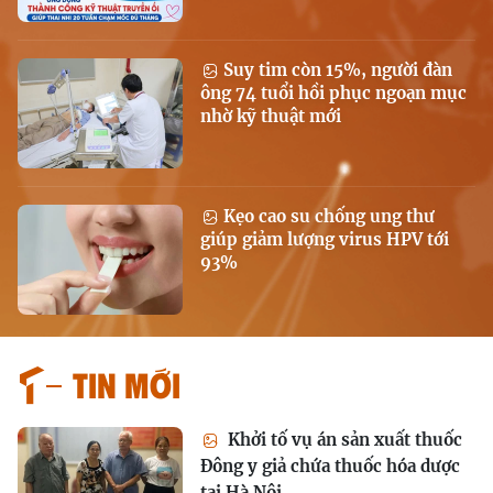
Suy tim còn 15%, người đàn
ông 74 tuổi hồi phục ngoạn mục
nhờ kỹ thuật mới
Kẹo cao su chống ung thư
giúp giảm lượng virus HPV tới
93%
Tin mới
Khởi tố vụ án sản xuất thuốc
Đông y giả chứa thuốc hóa dược
tại Hà Nội