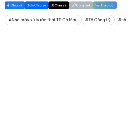
Chia sẻ
Chia sẻ
Chia sẻ
Copy link
Theo dõi
#Nhà máy xử lý rác thải TP Cà Mau
#Tô Công Lý
#nhà m