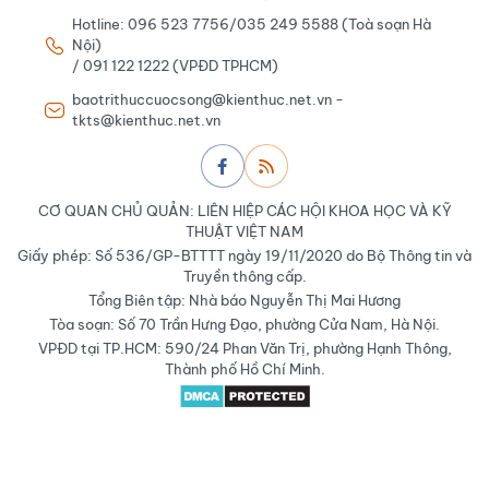
Hotline: 096 523 7756/035 249 5588 (Toà soạn Hà
Nội)
/ 091 122 1222 (VPĐD TPHCM)
baotrithuccuocsong@kienthuc.net.vn -
tkts@kienthuc.net.vn
CƠ QUAN CHỦ QUẢN: LIÊN HIỆP CÁC HỘI KHOA HỌC VÀ KỸ
THUẬT VIỆT NAM
Giấy phép: Số 536/GP-BTTTT ngày 19/11/2020 do Bộ Thông tin và
Truyền thông cấp.
Tổng Biên tập: Nhà báo Nguyễn Thị Mai Hương
Tòa soạn: Số 70 Trần Hưng Đạo, phường Cửa Nam, Hà Nội.
VPĐD tại TP.HCM: 590/24 Phan Văn Trị, phường Hạnh Thông,
Thành phố Hồ Chí Minh.