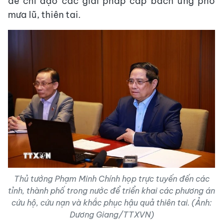
để chỉ đạo các giải pháp cấp bách ứng phó
mưa lũ, thiên tai.
Thủ tướng Phạm Minh Chính họp trực tuyến đến các
tỉnh, thành phố trong nước để triển khai các phương án
cứu hộ, cứu nạn và khắc phục hậu quả thiên tai. (Ảnh:
Dương Giang/TTXVN)