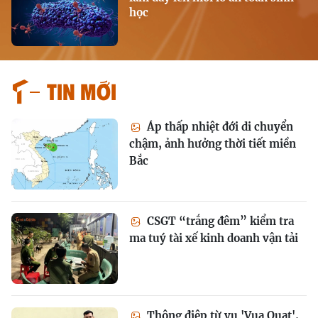
học
Tin mới
Áp thấp nhiệt đới di chuyển
chậm, ảnh hưởng thời tiết miền
Bắc
CSGT “trắng đêm” kiểm tra
ma tuý tài xế kinh doanh vận tải
Thông điệp từ vụ 'Vua Quạt',