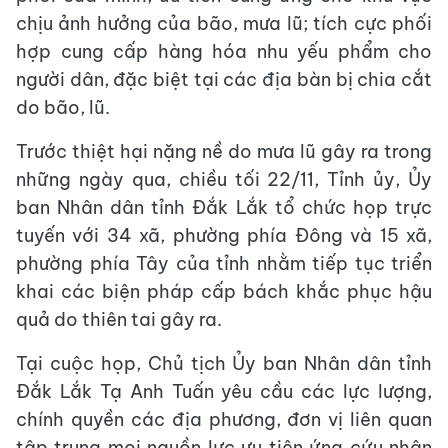
chịu ảnh hưởng của bão, mưa lũ; tích cực phối
hợp cung cấp hàng hóa nhu yếu phẩm cho
người dân, đặc biệt tại các địa bàn bị chia cắt
do bão, lũ.
Trước thiệt hại nặng nề do mưa lũ gây ra trong
những ngày qua, chiều tối 22/11, Tỉnh ủy, Ủy
ban Nhân dân tỉnh Đắk Lắk tổ chức họp trực
tuyến với 34 xã, phường phía Đông và 15 xã,
phường phía Tây của tỉnh nhằm tiếp tục triển
khai các biện pháp cấp bách khắc phục hậu
quả do thiên tai gây ra.
Tại cuộc họp, Chủ tịch Ủy ban Nhân dân tỉnh
Đắk Lắk Tạ Anh Tuấn yêu cầu các lực lượng,
chính quyền các địa phương, đơn vị liên quan
tập trung mọi nguồn lực ưu tiên ứng cứu nhân