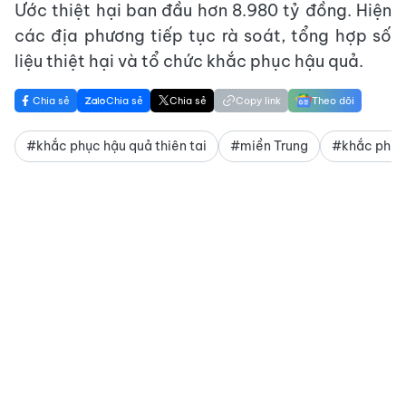
Ước thiệt hại ban đầu hơn 8.980 tỷ đồng. Hiện
các địa phương tiếp tục rà soát, tổng hợp số
liệu thiệt hại và tổ chức khắc phục hậu quả.
Chia sẻ
Chia sẻ
Chia sẻ
Copy link
Theo dõi
#khắc phục hậu quả thiên tai
#miền Trung
#khắc phục