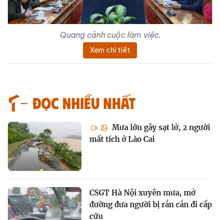
Quang cảnh cuộc làm việc.
Xem chi tiết
Đọc nhiều nhất
Mưa lớn gây sạt lở, 2 người
mất tích ở Lào Cai
CSGT Hà Nội xuyên mưa, mở
đường đưa người bị rắn cắn đi cấp
cứu