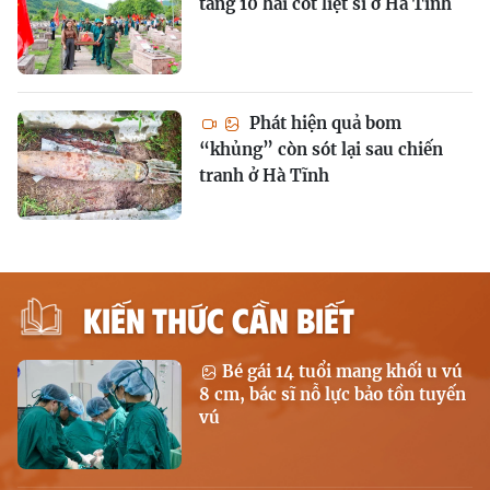
táng 10 hài cốt liệt sĩ ở Hà Tĩnh
Phát hiện quả bom
“khủng” còn sót lại sau chiến
tranh ở Hà Tĩnh
KIẾN THỨC CẦN BIẾT
Bé gái 14 tuổi mang khối u vú
8 cm, bác sĩ nỗ lực bảo tồn tuyến
vú