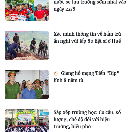
nước sẽ tựu trường sớm nhất vào
ngày 22/8
Xác minh thông tin về hầm trú
ẩn nghi vùi lấp 80 liệt sĩ ở Huế
Giang hồ mạng Tiến "Bịp"
lĩnh 8 năm tù
Sắp xếp trường học: Cơ cấu, số
lượng, chế độ đối với hiệu
trưởng, hiệu phó