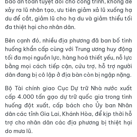
bảo an toàn tuyệt đối cho công trình, không để
xảy ra lũ nhân tạo, ưu tiên giảm xả lũ xuống hạ
du để cắt, giảm lũ cho hạ du và giảm thiểu tối
đa thiệt hại cho nhân dân.
Bên cạnh đó, nhiều địa phương đã ban bố tình
huống khẩn cấp cùng với Trung ương huy động
tối đa mọi nguồn lực, hàng hoá thiết yếu, nỗ lực
bằng mọi cách tiếp cận, cứu trợ, hỗ trợ người
dân đang bị cô lập ở địa bàn còn bị ngập nặng.
Bộ Tài chính giao Cục Dự trữ Nhà nước xuất
cấp 4.000 tấn gạo dự trữ quốc gia trong tình
huống đột xuất, cấp bách cho Ủy ban Nhân
dân các tỉnh Gia Lai, Khánh Hòa, để kịp thời hỗ
trợ cho nhân dân các địa phương bị thiệt hại
do mưa lũ.