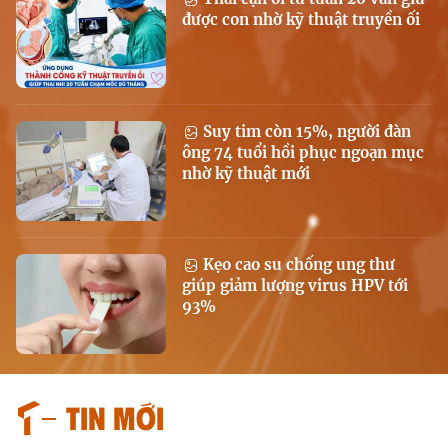
được con nhờ kỹ thuật truyền ối
Suy tim còn 15%, người đàn
ông 74 tuổi hồi phục ngoạn mục
nhờ kỹ thuật mới
Kẹo cao su chống ung thư
giúp giảm lượng virus HPV tới
93%
Tin mới