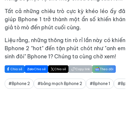
Tất cả những chiêu trò cực kỳ khéo léo ấy đã
giúp Bphone 1 trở thành một ẩn số khiến khán
giả tò mò đến phút cuối cùng.
Liệu rằng, những thông tin rò rỉ lần này có khiến
Bphone 2 "hot" đến tận phút chót như "anh em
sinh đôi" Bphone 1? Chúng ta cùng chờ xem!
Chia sẻ
Chia sẻ
Chia sẻ
Copy link
Theo dõi
#Bphone 2
#bảng mạch Bphone 2
#Bphone 1
#Bpho