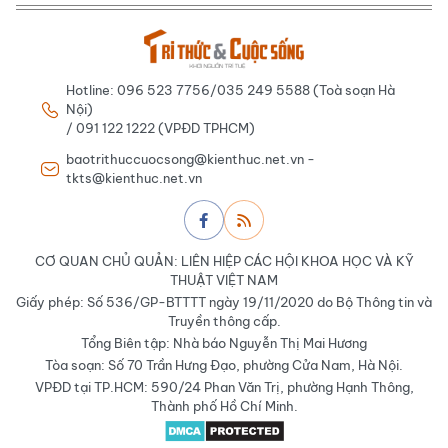
Hotline: 096 523 7756/035 249 5588 (Toà soạn Hà
Nội)
/ 091 122 1222 (VPĐD TPHCM)
baotrithuccuocsong@kienthuc.net.vn -
tkts@kienthuc.net.vn
CƠ QUAN CHỦ QUẢN: LIÊN HIỆP CÁC HỘI KHOA HỌC VÀ KỸ
THUẬT VIỆT NAM
Giấy phép: Số 536/GP-BTTTT ngày 19/11/2020 do Bộ Thông tin và
Truyền thông cấp.
Tổng Biên tập: Nhà báo Nguyễn Thị Mai Hương
Tòa soạn: Số 70 Trần Hưng Đạo, phường Cửa Nam, Hà Nội.
VPĐD tại TP.HCM: 590/24 Phan Văn Trị, phường Hạnh Thông,
Thành phố Hồ Chí Minh.