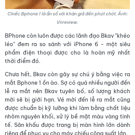
Chiếc Bphone 1 là ẩn số với khán giả đến phút chót.
Ảnh:
Vnreview.
BPhone còn luôn được các lãnh đạo Bkav "khéo
léo" đem ra so sánh với iPhone 6 - một siêu
phẩm điện thoại được cho là hoàn mỹ nhất
thời điểm đó.
Chưa hết, Bkav còn gây sự chú ý bằng việc ra
mắt Bphone 1 ồn ào. Sợ có quá nhiều người đến
lễ ra mắt nên Bkav tuyên bố, số lượng khách
mời sẽ bị giới hạn. Vé mời đến lễ ra mắt cũng
được chuẩn bị kỹ lưỡng khi làm bằng chất liệu
nhôm nguyên khối, xử lý bề mặt màu vàng tinh
tế. Sân khấu được trang bị màn hình lớn dành
riêng để phục vụ cho máy chiếu công suất lớn.