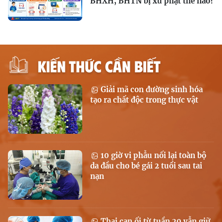
BHXH, BHTN bị xử phạt thế nào?
KIẾN THỨC CẦN BIẾT
Giải mã con đường sinh hóa
tạo ra chất độc trong thực vật
10 giờ vi phẫu nối lại toàn bộ
da đầu cho bé gái 2 tuổi sau tai
nạn
Thai cạn ối từ tuần 20 vẫn giữ