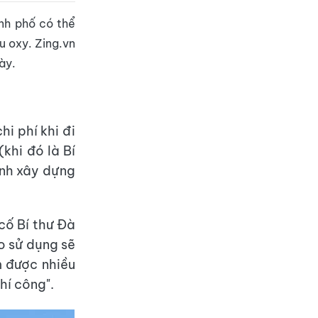
nh phố có thể
u oxy. Zing.vn
ày.
i phí khi đi
khi đó là Bí
ịnh xây dựng
cố Bí thư Đà
o sử dụng sẽ
 được nhiều
hí công".