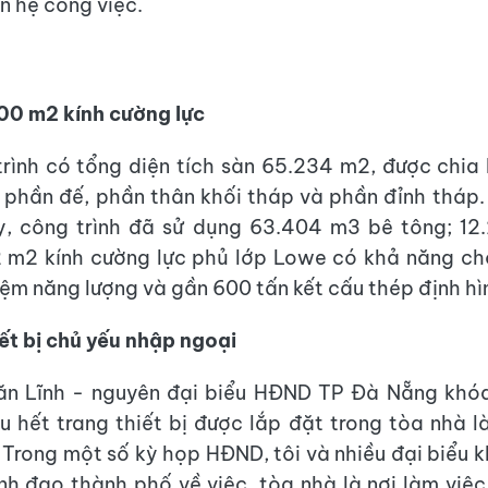
n hệ công việc.
00 m2 kính cường lực
rình có tổng diện tích sàn 65.234 m2, được chia
phần đế, phần thân khối tháp và phần đỉnh tháp.
y, công trình đã sử dụng 63.404 m3 bê tông; 12.
2 m2 kính cường lực phủ lớp Lowe có khả năng c
kiệm năng lượng và gần 600 tấn kết cấu thép định hì
iết bị chủ yếu nhập ngoại
n Lĩnh - nguyên đại biểu HĐND TP Đà Nẵng khóa 
ầu hết trang thiết bị được lắp đặt trong tòa nhà l
 Trong một số kỳ họp HĐND, tôi và nhiều đại biểu 
nh đạo thành phố về việc, tòa nhà là nơi làm việ