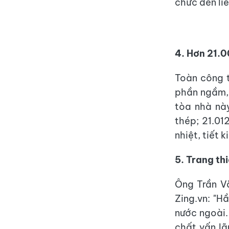
chức đến liê
4. Hơn 21.0
Toàn công t
phần ngầm, 
tòa nhà nà
thép; 21.01
nhiệt, tiết 
5. Trang th
Ông Trần Vă
Zing.vn: "H
nước ngoài.
chất vấn lã