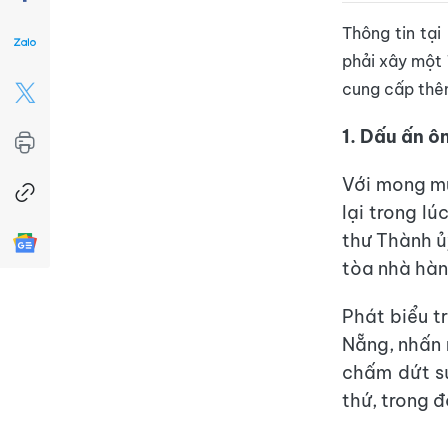
Thông tin tạ
phải xây một 
cung cấp thê
1. Dấu ấn 
Với mong mu
lại trong l
thư Thành ủ
tòa nhà hàn
Phát biểu t
Nẵng, nhấn 
chấm dứt s
thứ, trong 