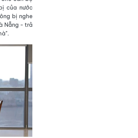
bị của nước
hông bị nghe
à Nẵng - trả
hà".