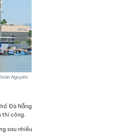
 Đoàn Nguyên.
phố Đà Nẵng
 thi công.
ng sau nhiều