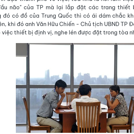
đầu não" của TP mà lại lắp đặt các trang thiết 
g đó có đồ của Trung Quốc thì có ái dám chắc k
iên, khi đó anh Văn Hữu Chiến - Chủ tịch UBND TP Đ
 việc thiết bị định vị, nghe lén được đặt trong tòa n