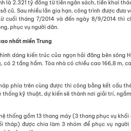
nh là 2.321 tỷ đồng từ tiền ngân sách, tiền khai th
 sở cũ. Sau nhiều lần gia hạn, công trình được đưa 
ừ cuối tháng 7/2014 và đến ngày 8/9/2014 thì c
ng, phục vụ người dân.
cao nhất miền Trung
hình dáng kiến trúc của ngọn hải đăng bên sông H
, có 2 tầng hầm. Tòa nhà có chiều cao 166,8 m, c
háp phía trên cùng được thi công bằng kết cấu thé
 thống kỹ thuật, dự kiến sẽ thành nơi giải trí, ngắ
hệ thống gồm 13 thang máy (3 thang phục vụ khối 
ối tháp) được chia làm 3 nhóm để phục vụ người 