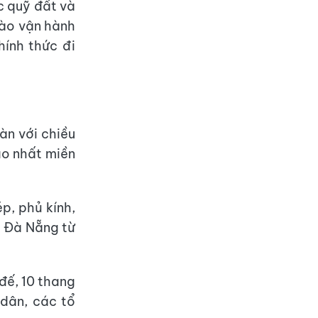
ác quỹ đất và
vào vận hành
hính thức đi
àn với chiều
ao nhất miền
p, phủ kính,
m Đà Nẵng từ
đế, 10 thang
dân, các tổ