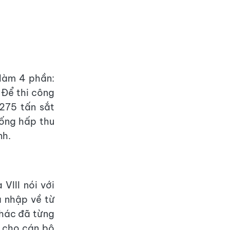
 làm 4 phần:
 Để thi công
275 tấn sắt
hống hấp thu
nh.
VIII nói với
à nhập về từ
khác đã từng
c cho cán bộ