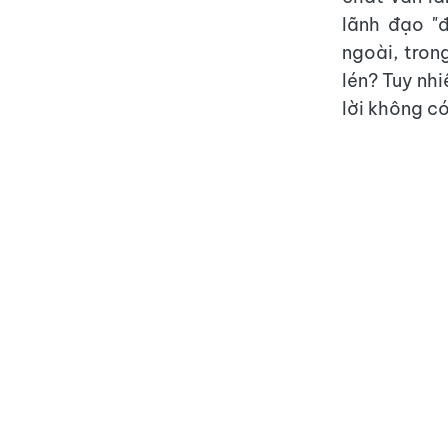
lãnh đạo "
ngoài, tron
lén? Tuy nh
lời không có