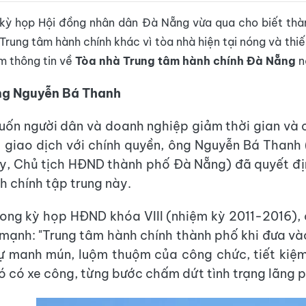
i kỳ họp Hội đồng nhân dân Đà Nẵng vừa qua cho biết thà
Trung tâm hành chính khác vì tòa nhà hiện tại nóng và thiế
m thông tin về
Tòa nhà Trung tâm hành chính Đà Nẵng
n
ông Nguyễn Bá Thanh
ốn người dân và doanh nghiệp giảm thời gian và ch
úc giao dịch với chính quyền, ông Nguyễn Bá Thanh (
y, Chủ tịch HĐND thành phố Đà Nẵng) đã quyết đ
h chính tập trung này.
rong kỳ họp HĐND khóa VIII (nhiệm kỳ 2011-2016), 
mạnh: "Trung tâm hành chính thành phố khi đưa và
ự manh mún, luộm thuộm của công chức, tiết kiệm
đó có xe công, từng bước chấm dứt tình trạng lãng p