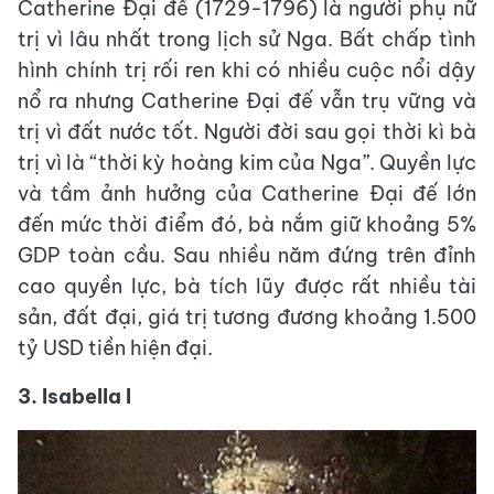
Catherine Đại đế (1729-1796) là người phụ nữ
trị vì lâu nhất trong lịch sử Nga. Bất chấp tình
hình chính trị rối ren khi có nhiều cuộc nổi dậy
nổ ra nhưng Catherine Đại đế vẫn trụ vững và
trị vì đất nước tốt. Người đời sau gọi thời kì bà
trị vì là “thời kỳ hoàng kim của Nga”. Quyền lực
và tầm ảnh hưởng của Catherine Đại đế lớn
đến mức thời điểm đó, bà nắm giữ khoảng 5%
GDP toàn cầu. Sau nhiều năm đứng trên đỉnh
cao quyền lực, bà tích lũy được rất nhiều tài
sản, đất đại, giá trị tương đương khoảng 1.500
tỷ USD tiền hiện đại.
3. Isabella I