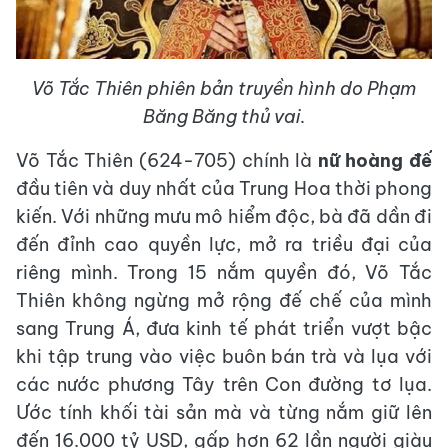
Võ Tắc Thiên phiên bản truyền hình do Phạm
Băng Băng thủ vai.
Võ Tắc Thiên (624-705) chính là
nữ hoàng đế
đầu tiên và duy nhất của Trung Hoa thời phong
kiến. Với những mưu mô hiểm độc, bà đã dần đi
đến đỉnh cao quyền lực, mở ra triều đại của
riêng mình. Trong 15 nắm quyền đó, Võ Tắc
Thiên không ngừng mở rộng đế chế của mình
sang Trung Á, đưa kinh tế phát triển vượt bậc
khi tập trung vào việc buôn bán trà và lụa với
các nước phương Tây trên Con đường tơ lụa.
Ước tính khối tài sản mà và từng nắm giữ lên
đến 16.000 tỷ USD, gấp hơn 62 lần người giàu