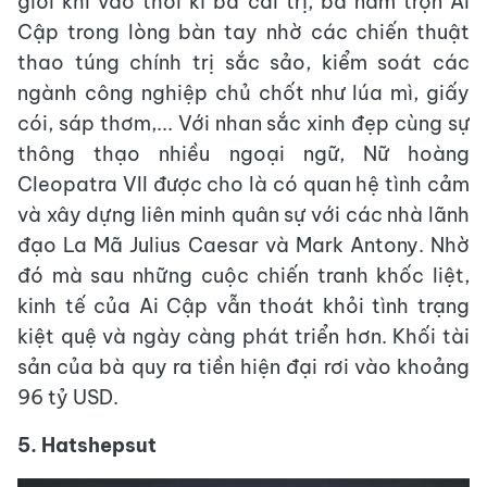
giới khi vào thời kì bà cai trị, bà nắm trọn Ai
Cập trong lòng bàn tay nhờ các chiến thuật
thao túng chính trị sắc sảo, kiểm soát các
ngành công nghiệp chủ chốt như lúa mì, giấy
cói, sáp thơm,... Với nhan sắc xinh đẹp cùng sự
thông thạo nhiều ngoại ngữ, Nữ hoàng
Cleopatra VII được cho là có quan hệ tình cảm
và xây dựng liên minh quân sự với các nhà lãnh
đạo La Mã Julius Caesar và Mark Antony. Nhờ
đó mà sau những cuộc chiến tranh khốc liệt,
kinh tế của Ai Cập vẫn thoát khỏi tình trạng
kiệt quệ và ngày càng phát triển hơn. Khối tài
sản của bà quy ra tiền hiện đại rơi vào khoảng
96 tỷ USD.
5. Hatshepsut