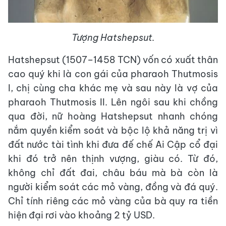
Tượng Hatshepsut.
Hatshepsut (1507–1458 TCN) vốn có xuất thân
cao quý khi là con gái của pharaoh Thutmosis
I, chị cùng cha khác mẹ và sau này là vợ của
pharaoh Thutmosis II. Lên ngôi sau khi chồng
qua đời, nữ hoàng Hatshepsut nhanh chóng
nắm quyền kiểm soát và bộc lộ khả năng trị vì
đất nước tài tình khi đưa đế chế Ai Cập cổ đại
khi đó trở nên thịnh vượng, giàu có. Từ đó,
không chỉ đất đai, châu báu mà bà còn là
người kiểm soát các mỏ vàng, đồng và đá quý.
Chỉ tính riêng các mỏ vàng của bà quy ra tiền
hiện đại rơi vào khoảng 2 tỷ USD.