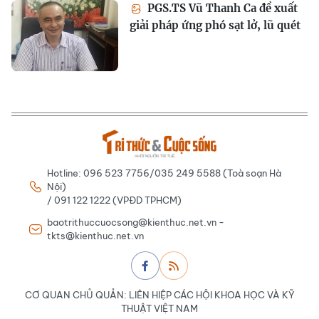
PGS.TS Vũ Thanh Ca đề xuất
giải pháp ứng phó sạt lở, lũ quét
Hotline: 096 523 7756/035 249 5588 (Toà soạn Hà
Nội)
/ 091 122 1222 (VPĐD TPHCM)
baotrithuccuocsong@kienthuc.net.vn -
tkts@kienthuc.net.vn
CƠ QUAN CHỦ QUẢN: LIÊN HIỆP CÁC HỘI KHOA HỌC VÀ KỸ
THUẬT VIỆT NAM