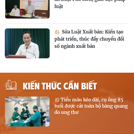
luật
Sửa Luật Xuất bản: Kiến tạo
phát triển, thúc đẩy chuyển đổi
số ngành xuất bản
KIẾN THỨC CẦN BIẾT
Tiểu máu kéo dài, cụ ông 85
tuổi được cắt toàn bộ bàng quang
do ung thư