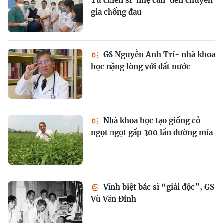
Từ chiến sĩ 'nhẹ cân' đến chuyên
gia chống đau
GS Nguyễn Anh Trí- nhà khoa
học nặng lòng với đất nước
Nhà khoa học tạo giống cỏ
ngọt ngọt gấp 300 lần đường mía
Vĩnh biệt bác sĩ “giải độc”, GS
Vũ Văn Đính