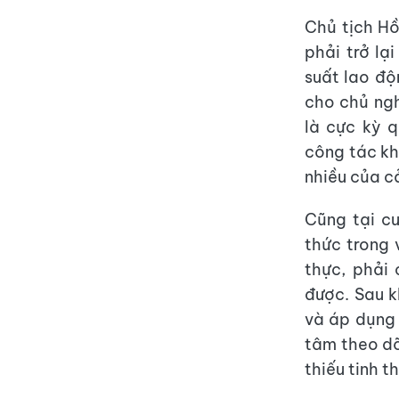
Chủ tịch Hồ
phải trở l
suất lao độ
cho chủ ngh
là cực kỳ 
công tác kh
nhiều của cả
Cũng tại c
thức trong 
thực, phải
được. Sau k
và áp dụng 
tâm theo dõ
thiếu tinh t