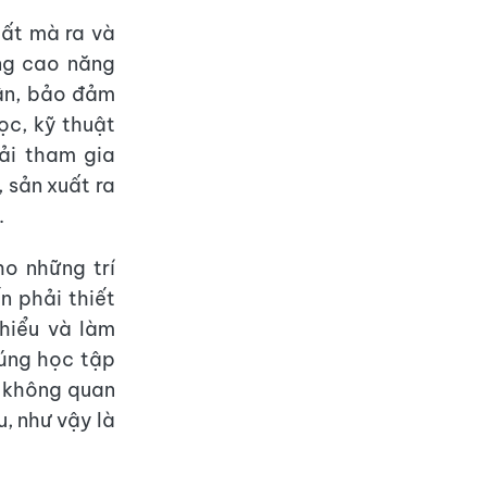
uất mà ra và
ng cao năng
dân, bảo đảm
ọc, kỹ thuật
ải tham gia
 sản xuất ra
.
o những trí
n phải thiết
hiểu và làm
húng học tập
, không quan
, như vậy là