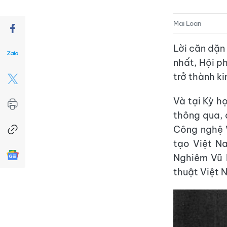
Mai Loan
Lời căn dặn 
nhất, Hội p
trở thành k
Và tại Kỳ h
thông qua,
Công nghệ 
tạo Việt N
Nghiêm Vũ 
thuật Việt 