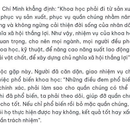
 Chí Minh khẳng định: “Khoa học phải đi từ sản x
ại phục vụ sản xuất, phục vụ quần chúng nhằm nâ
ng và không ngừng cải thiện đời sống của nhân 
ĩa xã hội thắng lợi. Như vậy, nhiệm vụ của khoa h
quan trọng, cho nên mọi ngành, mọi người đều ph
oa học, kỹ thuật, để nâng cao năng suất lao động,
i vật chất, để xây dựng chủ nghĩa xã hội thắng lợi”
uộc gặp này, Người đã căn dặn, giao nhiệm vụ ch
việc phổ biến khoa học: “Những điều đem phổ biế
 chính xác, phải làm sao cho quần chúng có thể 
hi đã phổ biến, ta phải theo dõi, giúp đỡ quần c
cho tốt. Nếu chỉ phổ biến rồi bỏ mặc quần chúng
i họ thực hiện được hay không, kết quả tốt hay xấu
hần trách nhiệm”.