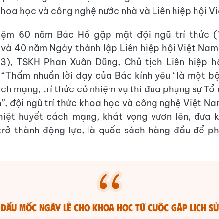
hoa học và công nghệ nước nhà và Liên hiệp hội V
niệm 60 năm Bác Hồ gặp mặt đội ngũ trí thức (
và 40 năm Ngày thành lập Liên hiệp hội Việt Na
3), TSKH Phan Xuân Dũng, Chủ tịch Liên hiệp h
 “Thấm nhuần lời dạy của Bác kính yêu “là một b
ách mạng, trí thức có nhiệm vụ thi đua phụng sự Tổ
”, đội ngũ trí thức khoa học và công nghệ Việt N
nhiệt huyết cách mạng, khát vọng vươn lên, đưa 
rở thành động lực, là quốc sách hàng đầu để ph
Dấu mốc ngày lễ cho khoa học từ cuộc gặp lịch sử