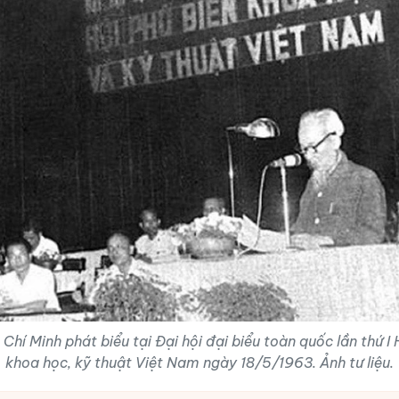
 Chí Minh phát biểu tại Đại hội đại biểu toàn quốc lần thứ I 
khoa học, kỹ thuật Việt Nam ngày 18/5/1963. Ảnh tư liệu.