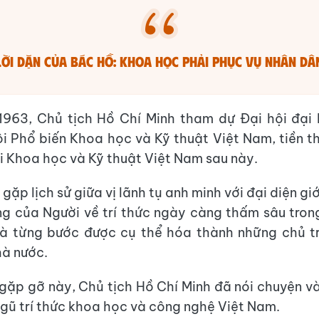
Lời dặn của Bác Hồ: Khoa học phải phục vụ nhân dâ
963, Chủ tịch Hồ Chí Minh tham dự Đại hội đại 
i Phổ biến Khoa học và Kỹ thuật Việt Nam, tiền t
i Khoa học và Kỹ thuật Việt Nam sau này.
gặp lịch sử giữa vị lãnh tụ anh minh với đại diện giới
ng của Người về trí thức ngày càng thấm sâu tro
à từng bước được cụ thể hóa thành những chủ tr
à nước.
gặp gỡ này, Chủ tịch Hồ Chí Minh đã nói chuyện v
ngũ trí thức khoa học và công nghệ Việt Nam.