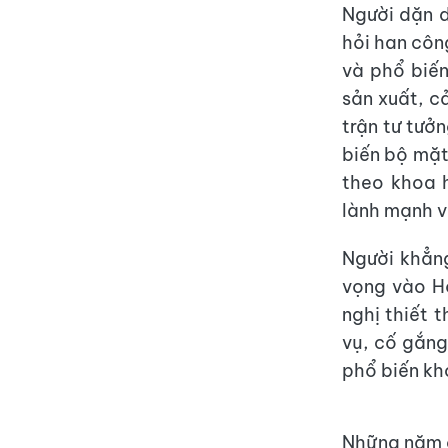
Người dặn d
hỏi han côn
và phổ biến
sản xuất, c
trận tư tưở
biến bộ mặt
theo khoa 
lành mạnh và
Người khẳng
vọng vào Hộ
nghị thiết 
vụ, cố gắng
phổ biến kh
Những năm q