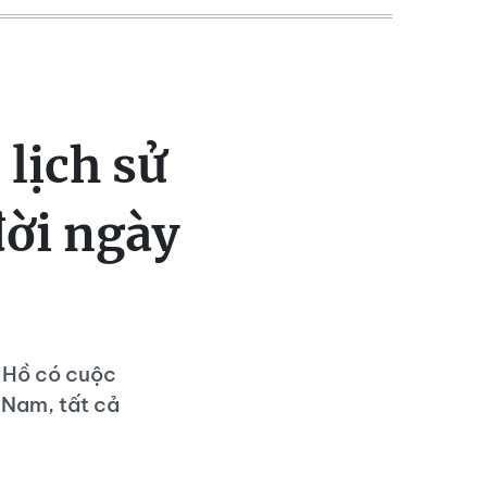
lịch sử
đời ngày
c Hồ có cuộc
 Nam, tất cả