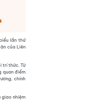
n
biểu lần thứ
hân của Liên
 trí thức. Từ
ng quan điểm
ương, chính
à giao nhiệm