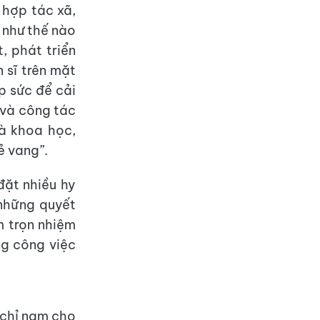
 hợp tác xã,
 như thế nào
, phát triển
 sĩ trên mặt
p sức để cải
 và công tác
à khoa học,
ẻ vang”.
đặt nhiều hy
 những quyết
m trọn nhiệm
ng công việc
 chỉ nam cho