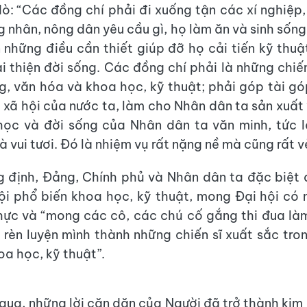
ò: “Các đồng chí phải đi xuống tận các xí nghiệp,
g nhân, nông dân yêu cầu gì, họ làm ăn và sinh sống
 những điều cần thiết giúp đỡ họ cải tiến kỹ thuật
ải thiện đời sống. Các đồng chí phải là những chiến
ng, văn hóa và khoa học, kỹ thuật; phải góp tài gó
 xã hội của nước ta, làm cho Nhân dân ta sản xuất
học và đời sống của Nhân dân ta văn minh, tức l
 vui tươi. Đó là nhiệm vụ rất nặng nề mà cũng rất v
 định, Đảng, Chính phủ và Nhân dân ta đặc biệt 
i phổ biến khoa học, kỹ thuật, mong Đại hội có
thực và “mong các cô, các chú cố gắng thi đua là
 rèn luyện mình thành những chiến sĩ xuất sắc tro
oa học, kỹ thuật”.
ua, những lời căn dặn của Người đã trở thành kim