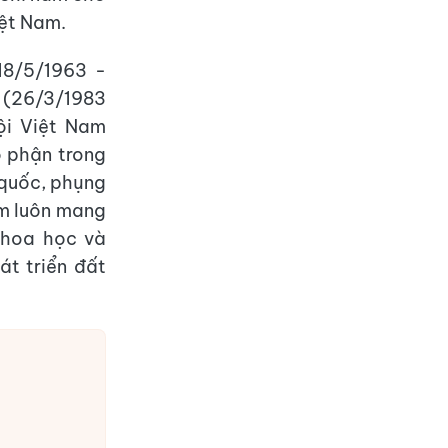
iệt Nam.
18/5/1963 -
m (26/3/1983
ội Việt Nam
ộ phận trong
 quốc, phụng
am luôn mang
khoa học và
át triển đất