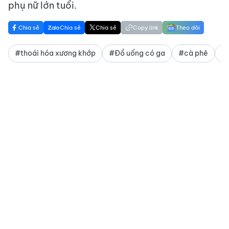
phụ nữ lớn tuổi.
Chia sẻ
Chia sẻ
Chia sẻ
Copy link
Theo dõi
#thoái hóa xương khớp
#Đồ uống có ga
#cà phê
#r