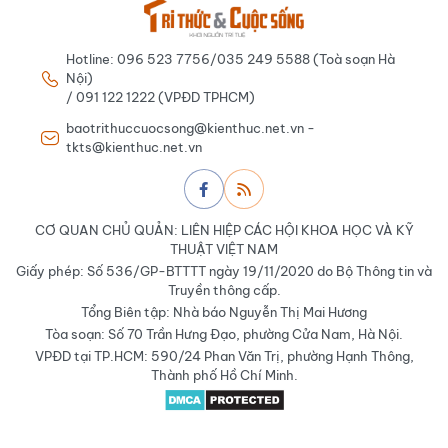
Hotline: 096 523 7756/035 249 5588 (Toà soạn Hà
Nội)
/ 091 122 1222 (VPĐD TPHCM)
baotrithuccuocsong@kienthuc.net.vn -
tkts@kienthuc.net.vn
CƠ QUAN CHỦ QUẢN: LIÊN HIỆP CÁC HỘI KHOA HỌC VÀ KỸ
THUẬT VIỆT NAM
Giấy phép: Số 536/GP-BTTTT ngày 19/11/2020 do Bộ Thông tin và
Truyền thông cấp.
Tổng Biên tập: Nhà báo Nguyễn Thị Mai Hương
Tòa soạn: Số 70 Trần Hưng Đạo, phường Cửa Nam, Hà Nội.
VPĐD tại TP.HCM: 590/24 Phan Văn Trị, phường Hạnh Thông,
Thành phố Hồ Chí Minh.