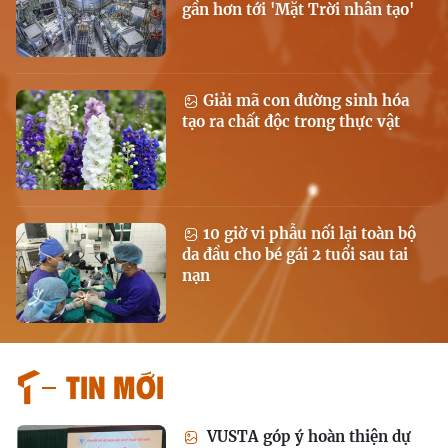
gần hơn tới 'Mặt Trời nhân tạo'
Giải mã con đường sinh hóa
tạo ra chất độc trong thực vật
10 giờ vi phẫu nối lại toàn bộ
da đầu cho bé gái 2 tuổi sau tai
nạn
Tin mới
VUSTA góp ý hoàn thiện dự