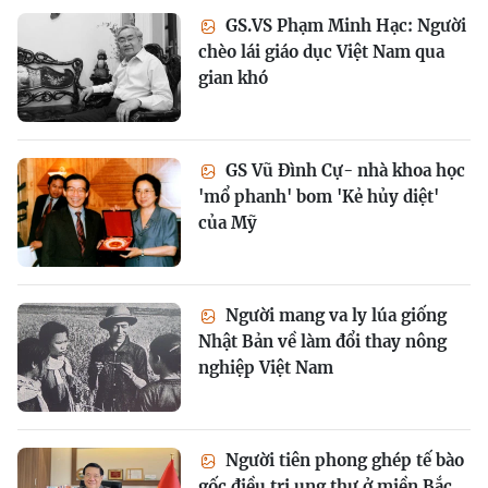
GS.VS Phạm Minh Hạc: Người
chèo lái giáo dục Việt Nam qua
gian khó
GS Vũ Đình Cự- nhà khoa học
'mổ phanh' bom 'Kẻ hủy diệt'
của Mỹ
Người mang va ly lúa giống
Nhật Bản về làm đổi thay nông
nghiệp Việt Nam
Người tiên phong ghép tế bào
gốc điều trị ung thư ở miền Bắc