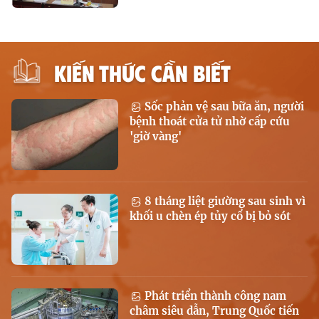
KIẾN THỨC CẦN BIẾT
Sốc phản vệ sau bữa ăn, người
bệnh thoát cửa tử nhờ cấp cứu
'giờ vàng'
8 tháng liệt giường sau sinh vì
khối u chèn ép tủy cổ bị bỏ sót
Phát triển thành công nam
châm siêu dẫn, Trung Quốc tiến