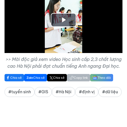
Play
Video
>> Mời độc giả xem video Học sinh cấp 2,3 chất lượng
cao Hà Nội phải đạt chuẩn tiếng Anh ngang Đại học.
Chia sẻ
Chia sẻ
Chia sẻ
Copy link
Theo dõi
#tuyển sinh
#GIS
#Hà Nội
#định vị
#dữ liệu