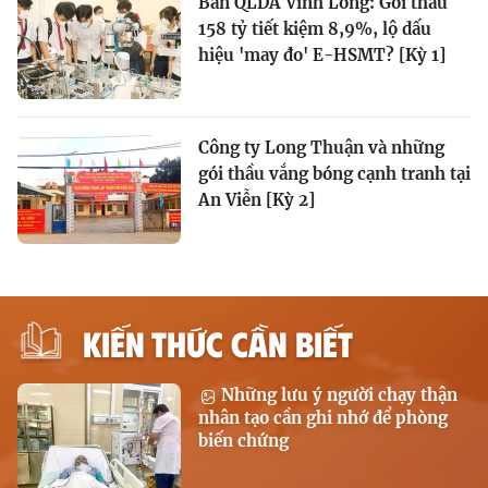
Ban QLDA Vĩnh Long: Gói thầu
158 tỷ tiết kiệm 8,9%, lộ dấu
hiệu 'may đo' E-HSMT? [Kỳ 1]
Công ty Long Thuận và những
gói thầu vắng bóng cạnh tranh tại
An Viễn [Kỳ 2]
KIẾN THỨC CẦN BIẾT
Những lưu ý người chạy thận
nhân tạo cần ghi nhớ để phòng
biến chứng