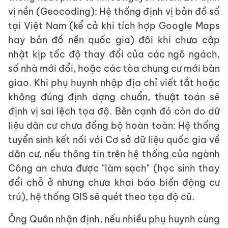
vị nền (Geocoding): Hệ thống định vị bản đồ số
tại Việt Nam (kể cả khi tích hợp Google Maps
hay bản đồ nền quốc gia) đôi khi chưa cập
nhật kịp tốc độ thay đổi của các ngõ ngách,
số nhà mới đổi, hoặc các tòa chung cư mới bàn
giao. Khi phụ huynh nhập địa chỉ viết tắt hoặc
không đúng định dạng chuẩn, thuật toán sẽ
định vị sai lệch tọa độ. Bên cạnh đó còn do dữ
liệu dân cư chưa đồng bộ hoàn toàn: Hệ thống
tuyển sinh kết nối với Cơ sở dữ liệu quốc gia về
dân cư, nếu thông tin trên hệ thống của ngành
Công an chưa được "làm sạch" (học sinh thay
đổi chỗ ở nhưng chưa khai báo biến động cư
trú), hệ thống GIS sẽ quét theo tọa độ cũ.
Ông Quân nhận định, nếu nhiều phụ huynh cùng