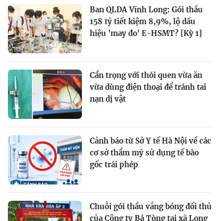
Ban QLDA Vĩnh Long: Gói thầu
158 tỷ tiết kiệm 8,9%, lộ dấu
hiệu 'may đo' E-HSMT? [Kỳ 1]
Cẩn trọng với thói quen vừa ăn
vừa dùng điện thoại để tránh tai
nạn dị vật
Cảnh báo từ Sở Y tế Hà Nội về các
cơ sở thẩm mỹ sử dụng tế bào
gốc trái phép
Chuỗi gói thầu vắng bóng đối thủ
của Công ty Bá Tòng tại xã Long