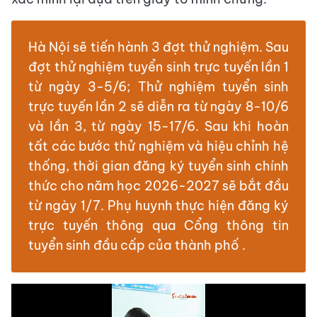
Hà Nội sẽ tiến hành 3 đợt thử nghiệm. Sau
đợt thử nghiệm tuyển sinh trực tuyến lần 1
từ ngày 3-5/6; Thử nghiệm tuyển sinh
trực tuyến lần 2 sẽ diễn ra từ ngày 8-10/6
và lần 3, từ ngày 15-17/6. Sau khi hoàn
tất các bước thử nghiệm và hiệu chỉnh hệ
thống, thời gian đăng ký tuyển sinh chính
thức cho năm học 2026-2027 sẽ bắt đầu
từ ngày 1/7. Phụ huynh thực hiện đăng ký
trực tuyến thông qua Cổng thông tin
tuyển sinh đầu cấp của thành phố .