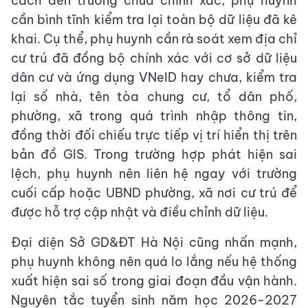
cách đến trường chưa chính xác, phụ huynh
cần bình tĩnh kiểm tra lại toàn bộ dữ liệu đã kê
khai. Cụ thể, phụ huynh cần rà soát xem địa chỉ
cư trú đã đồng bộ chính xác với cơ sở dữ liệu
dân cư và ứng dụng VNeID hay chưa, kiểm tra
lại số nhà, tên tòa chung cư, tổ dân phố,
phường, xã trong quá trình nhập thông tin,
đồng thời đối chiếu trực tiếp vị trí hiển thị trên
bản đồ GIS. Trong trường hợp phát hiện sai
lệch, phụ huynh nên liên hệ ngay với trường
cuối cấp hoặc UBND phường, xã nơi cư trú để
được hỗ trợ cập nhật và điều chỉnh dữ liệu.
Đại diện Sở GD&ĐT Hà Nội cũng nhấn mạnh,
phụ huynh không nên quá lo lắng nếu hệ thống
xuất hiện sai số trong giai đoạn đầu vận hành.
Nguyên tắc tuyển sinh năm học 2026-2027