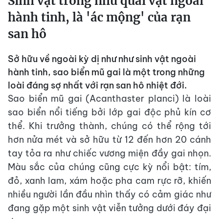
Sinh vật trông như quái vật ngoài
hành tinh, là 'ác mộng' của rạn
san hô
Sở hữu về ngoài kỳ dị như như sinh vật ngoài
hành tinh, sao biển mũ gai là một trong những
loài đáng sợ nhất với rạn san hô nhiệt đới.
Sao biển mũ gai (Acanthaster planci) là loài
sao biển nổi tiếng bởi lớp gai độc phủ kín cơ
thể. Khi trưởng thành, chúng có thể rộng tới
hơn nửa mét và sở hữu từ 12 đến hơn 20 cánh
tay tỏa ra như chiếc vương miện đầy gai nhọn.
Màu sắc của chúng cũng cực kỳ nổi bật: tím,
đỏ, xanh lam, xám hoặc pha cam rực rỡ, khiến
nhiều người lần đầu nhìn thấy có cảm giác như
đang gặp một sinh vật viễn tưởng dưới đáy đại