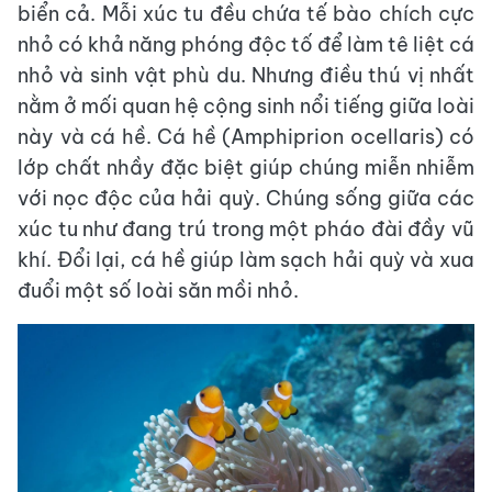
biển cả. Mỗi xúc tu đều chứa tế bào chích cực
nhỏ có khả năng phóng độc tố để làm tê liệt cá
nhỏ và sinh vật phù du. Nhưng điều thú vị nhất
nằm ở mối quan hệ cộng sinh nổi tiếng giữa loài
này và cá hề. Cá hề (Amphiprion ocellaris) có
lớp chất nhầy đặc biệt giúp chúng miễn nhiễm
với nọc độc của hải quỳ. Chúng sống giữa các
xúc tu như đang trú trong một pháo đài đầy vũ
khí. Đổi lại, cá hề giúp làm sạch hải quỳ và xua
đuổi một số loài săn mồi nhỏ.