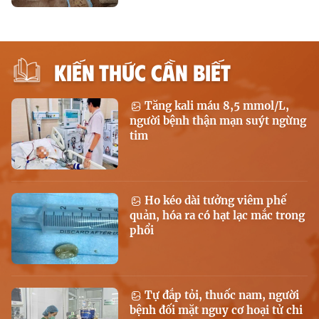
KIẾN THỨC CẦN BIẾT
Tăng kali máu 8,5 mmol/L,
người bệnh thận mạn suýt ngừng
tim
Ho kéo dài tưởng viêm phế
quản, hóa ra có hạt lạc mắc trong
phổi
Tự đắp tỏi, thuốc nam, người
bệnh đối mặt nguy cơ hoại tử chi