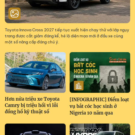
Toyota Innova Cross 2027 tiếp tục xuất hiện chạy thử với lớp ngụy
trang được cắt giảm đáng kể, hé lộ diện mạo mới ở đầu xe cùng
một số nâng cấp đáng chú ý.
Hơn nửa triệu xe Toyota
[INFOGRAPHIC] Điểm loạt
Camry bị triệu hồi vì lỗi
vụ bắt cóc học sinh ở
đồng hồ kỹ thuật số
Nigeria 10 năm qua