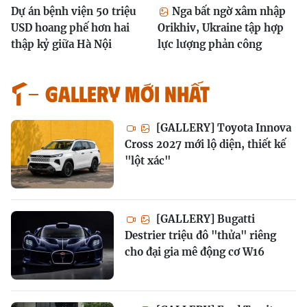
Dự án bệnh viện 50 triệu
Nga bất ngờ xâm nhập
USD hoang phế hơn hai
Orikhiv, Ukraine tập hợp
thập kỷ giữa Hà Nội
lực lượng phản công
GALLERY MỚI NHẤT
[GALLERY] Toyota Innova
Cross 2027 mới lộ diện, thiết kế
"lột xác"
[GALLERY] Bugatti
Destrier triệu đô "thửa" riêng
cho đại gia mê động cơ W16