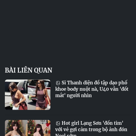
BÀI LIÊN QUAN
Sĩ Thanh diện đồ tập dạo phố
khoe body nuột nà, U40 vẫn 'đốt
mắt' người nhìn
Hot girl Lạng Sơn 'đốn tim'
với vẻ gợi cảm trong bộ ảnh đón
Noel sớm