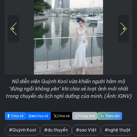
Nữ diễn viên Quỳnh Kool vừa khiến người hâm mộ
"đứng ngồi không yên" khi chia sẻ loạt ảnh mới nhất
trong chuyến du lịch nghỉ dưỡng của mình. (Ảnh: IGNV)
Chia sẻ
Chia sẻ
Chia sẻ
Copy link
Theo dõi
#Quỳnh Kool
#du thuyền
#sao Việt
#nghệ thuật