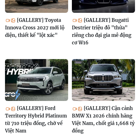
[GALLERY] Toyota
[GALLERY] Bugatti
Innova Cross 2027 mới lộ
Destrier triệu đô "thửa"
diện, thiết kế "lột xác"
riêng cho đại gia mê động
cơ W16
[GALLERY] Ford
[GALLERY] Cận cảnh
Territory Hybrid Platinum
BMW X1 2026 chính hãng
từ 710 triệu đồng, chờ về
Việt Nam, chốt giá 1,668 tỷ
Việt Nam
đồng