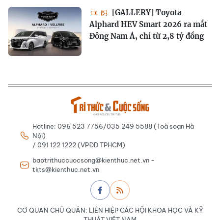
[GALLERY] Toyota
Alphard HEV Smart 2026 ra mắt
Đông Nam Á, chỉ từ 2,8 tỷ đồng
Hotline: 096 523 7756/035 249 5588 (Toà soạn Hà
Nội)
/ 091 122 1222 (VPĐD TPHCM)
baotrithuccuocsong@kienthuc.net.vn -
tkts@kienthuc.net.vn
CƠ QUAN CHỦ QUẢN: LIÊN HIỆP CÁC HỘI KHOA HỌC VÀ KỸ
THUẬT VIỆT NAM