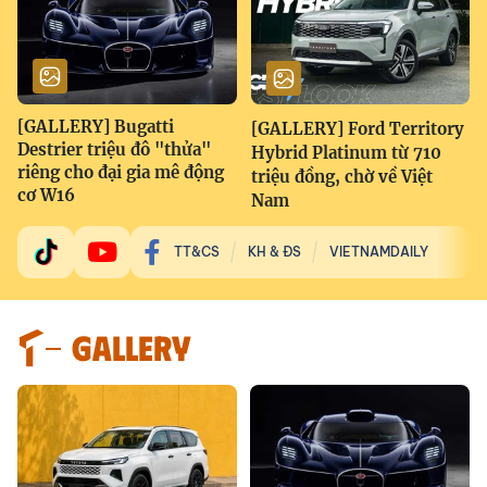
[GALLERY] Bugatti
[GALLERY] Ford Territory
Destrier triệu đô "thửa"
Hybrid Platinum từ 710
riêng cho đại gia mê động
triệu đồng, chờ về Việt
cơ W16
Nam
TT&CS
KH & ĐS
VIETNAMDAILY
GALLERY