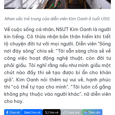
Nhan sắc trẻ trung của diễn viên Kim Oanh ở tuổi U50.
Về cuộc sống cá nhân, NSƯT Kim Oanh là người
kín tiếng. Cô thừa nhận bản thân hiếm khi tiết
lộ chuyện đời tư với mọi người. Diễn viên "Sóng
nơi đáy sông" chia sẻ: “Tôi sẵn sàng chia sẻ về
công việc hoạt động nghệ thuật, còn đời tư
phải giấu. Tôi nghĩ rằng nếu như mình giấu một
chút nào đấy thì sẽ tạo được bí ẩn cho khán
giả". Kim Oanh nói thêm sự vui vẻ, hạnh phúc
thì “có thể tự tạo cho mình". “Tôi luôn cố gắng
không phụ thuộc vào người khác", nữ diễn viên
cho hay.
Chia sẻ
Chia sẻ
Chia sẻ
Copy link
Theo dõi