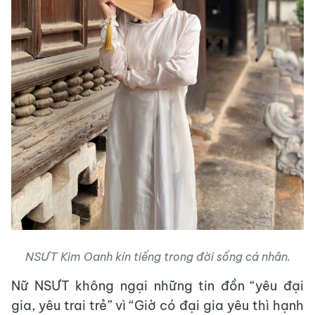
NSƯT Kim Oanh kín tiếng trong đời sống cá nhân.
Nữ NSƯT không ngại những tin đồn “yêu đại
gia, yêu trai trẻ” vì “Giờ có đại gia yêu thì hạnh