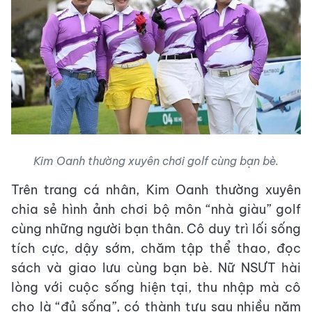
Kim Oanh thường xuyên chơi golf cùng bạn bè.
Trên trang cá nhân, Kim Oanh thường xuyên
chia sẻ hình ảnh chơi bộ môn “nhà giàu” golf
cùng những người bạn thân. Cô duy trì lối sống
tích cực, dậy sớm, chăm tập thể thao, đọc
sách và giao lưu cùng bạn bè. Nữ NSƯT hài
lòng với cuộc sống hiện tại, thu nhập mà cô
cho là “đủ sống”, có thành tựu sau nhiều năm