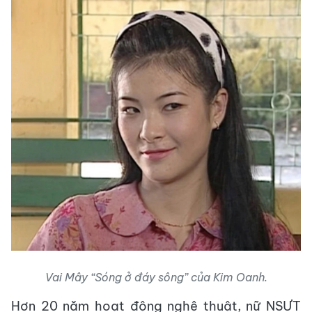
Vai Mây “Sóng ở đáy sông” của Kim Oanh.
Hơn 20 năm hoạt động nghệ thuật, nữ NSƯT