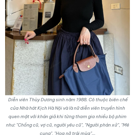
Diễn viên Thùy Dương sinh năm 1988. Cô thuộc biên chế
của Nhà hát Kịch Hà Nội và là nữ diễn viên truyền hình
quen mặt với khán giả khi từng tham gia nhiều bộ phim
như: "Chồng cũ, vợ cũ, người yêu cũ", "Người phán xử", "Mê
cung", "Hoa nở trái mùa"...