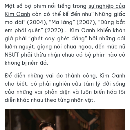
Một số bộ phim nổi tiếng trong
sự nghiệp của
Kim Oanh
còn có thể kể đến như “Những giấc
mơ dài” (2004), “Ma làng” (2007), “Đừng bắt
em phải quên” (2020)... Kim Oanh khiến khán
giả phải “ghét cay ghét đắng” bởi những cái
lườm nguýt, giọng nói chua ngoa, đến mức nữ
NSƯT phải thừa nhận chưa có bộ phim nào cô
không bị ném đá.
Để diễn những vai ác thành công, Kim Oanh
cho biết, cô phải nghiên cứu tâm lý đời sống
của những vai phản diện và luôn biến hóa lối
diễn khác nhau theo từng nhân vật.