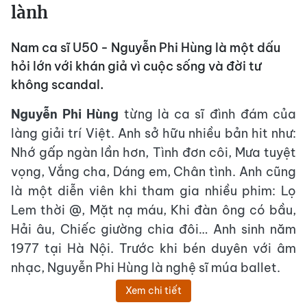
lành
Nam ca sĩ U50 - Nguyễn Phi Hùng là một dấu
hỏi lớn với khán giả vì cuộc sống và đời tư
không scandal.
Nguyễn Phi Hùng
từng là ca sĩ đình đám của
làng giải trí Việt. Anh sở hữu nhiều bản hit như:
Nhớ gấp ngàn lần hơn, Tình đơn côi, Mưa tuyệt
vọng, Vắng cha, Dáng em, Chân tình. Anh cũng
là một diễn viên khi tham gia nhiều phim: Lọ
Lem thời @, Mặt nạ máu, Khi đàn ông có bầu,
Hải âu, Chiếc giường chia đôi… Anh sinh năm
1977 tại Hà Nội. Trước khi bén duyên với âm
nhạc, Nguyễn Phi Hùng là nghệ sĩ múa ballet.
Xem chi tiết