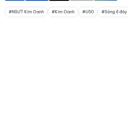
#NSƯT Kim Oanh
#Kim Oanh
#U50
#Sóng ở đáy s