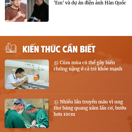
'Em' và dự án điện ảnh Hàn Quốc
KIẾN THỨC CẦN BIẾT
Cúm mùa có thể gây biến
chứng nặng ở cả trẻ khỏe mạnh
Nhiều lần truyền máu vì ung
thư bàng quang xâm lấn cơ, bướu
hơn 10cm