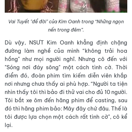
Vai Tuyết "để đời" của Kim Oanh trong “Những ngọn
nến trong đêm”.
Dù vậy, NSƯT Kim Oanh khẳng định chặng
đường làm nghề của mình “không trải hoa
hồng" như mọi người nghĩ. Nhưng cô đến với
"Sóng nơi đáy sông" một cách tình cờ. Thời
điểm đó, đoàn phim tìm kiếm diễn viên khắp
nơi nhưng chưa thấy ai phù hợp. “Người ta tiện
nhìn thấy tôi thì bảo đi thử vai cho đủ 10 người.
Tôi bắt xe ôm đến hãng phim để casting, sau
đó thì hãng phim bảo: Mây đây chứ đâu. Thế là
tôi được lựa chọn một cách rất tình cờ", cô kể
lại.