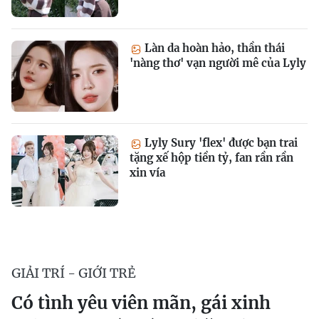
Làn da hoàn hảo, thần thái
'nàng thơ' vạn người mê của Lyly
Lyly Sury 'flex' được bạn trai
tặng xế hộp tiền tỷ, fan rần rần
xin vía
GIẢI TRÍ - GIỚI TRẺ
Có tình yêu viên mãn, gái xinh