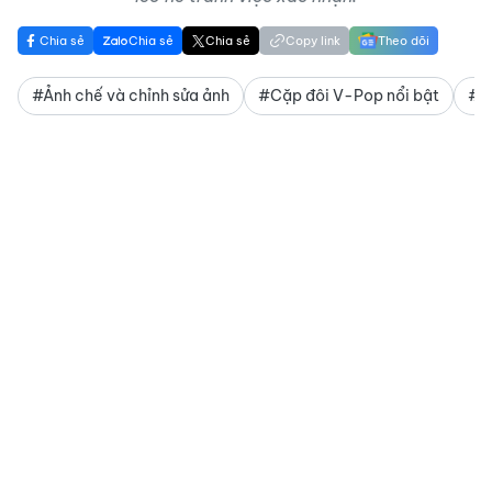
Chia sẻ
Chia sẻ
Chia sẻ
Copy link
Theo dõi
#Ảnh chế và chỉnh sửa ảnh
#Cặp đôi V-Pop nổi bật
#Ản