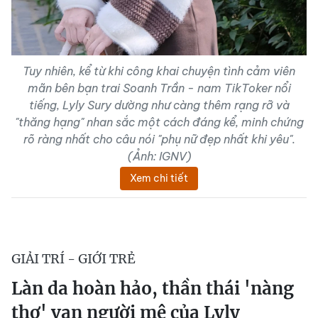
Tuy nhiên, kể từ khi công khai chuyện tình cảm viên
mãn bên bạn trai Soanh Trần - nam TikToker nổi
tiếng, Lyly Sury dường như càng thêm rạng rỡ và
"thăng hạng" nhan sắc một cách đáng kể, minh chứng
rõ ràng nhất cho câu nói "phụ nữ đẹp nhất khi yêu".
(Ảnh: IGNV)
Xem chi tiết
GIẢI TRÍ - GIỚI TRẺ
Làn da hoàn hảo, thần thái 'nàng
thơ' vạn người mê của Lyly