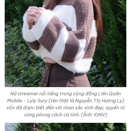
Nữ streamer nổi tiếng trong cộng đồng Liên Quân
Mobile - Lyly Sury (tên thật là Nguyễn Thị Hương Ly)
vốn đã được biết đến với nhan sắc xinh đẹp, quyến rũ
cùng phong cách cá tính. (Ảnh: IGNV)