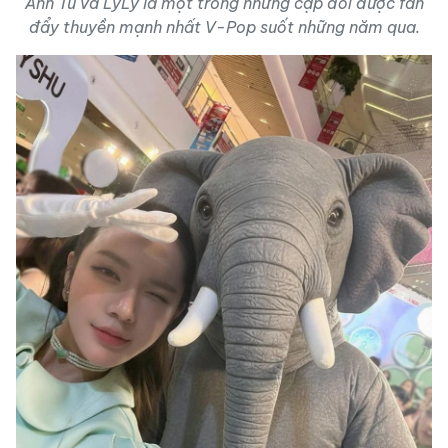
Anh Tú và LyLy là một trong những cặp đôi được fan
đẩy thuyền mạnh nhất V-Pop suốt những năm qua.