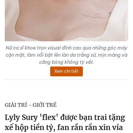
Nữ ca sĩ khoe trọn visual đỉnh cao qua những góc máy
cận mặt, làm nổi bật lên làn da trắng sứ, mịn màng và
căng bóng không tỳ vết.
Xem chi tiết
GIẢI TRÍ - GIỚI TRẺ
Lyly Sury 'flex' được bạn trai tặng
xế hộp tiền tỷ, fan rần rần xin vía