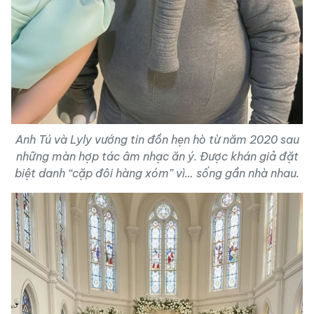
Anh Tú và Lyly vướng tin đồn hẹn hò từ năm 2020 sau
những màn hợp tác âm nhạc ăn ý. Được khán giả đặt
biệt danh “cặp đôi hàng xóm” vì… sống gần nhà nhau.