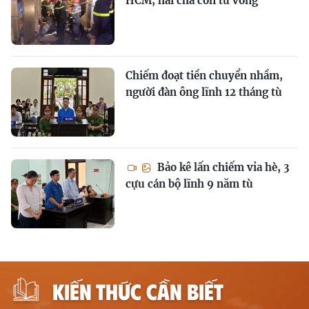
HCM, hai cha con tử vong
Chiếm đoạt tiền chuyển nhầm,
người đàn ông lĩnh 12 tháng tù
Bảo kê lấn chiếm vỉa hè, 3
cựu cán bộ lĩnh 9 năm tù
KIẾN THỨC CẦN BIẾT