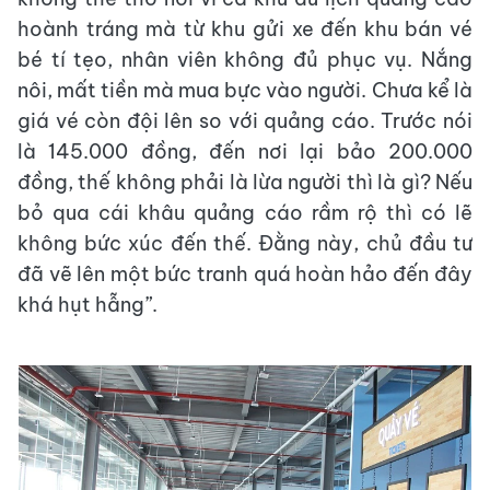
hoành tráng mà từ khu gửi xe đến khu bán vé
bé tí tẹo, nhân viên không đủ phục vụ. Nắng
nôi, mất tiền mà mua bực vào người. Chưa kể là
giá vé còn đội lên so với quảng cáo. Trước nói
là 145.000 đồng, đến nơi lại bảo 200.000
đồng, thế không phải là lừa người thì là gì? Nếu
bỏ qua cái khâu quảng cáo rầm rộ thì có lẽ
không bức xúc đến thế. Đằng này, chủ đầu tư
đã vẽ lên một bức tranh quá hoàn hảo đến đây
khá hụt hẫng”.