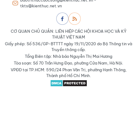
baotrithuccuocsong@kienthuc.net.vn -
tkts@kienthuc.net.vn
CƠ QUAN CHỦ QUẢN: LIÊN HIỆP CÁC HỘI KHOA HỌC VÀ KỸ
THUẬT VIỆT NAM
Giấy phép: Số 536/GP-BTTTT ngày 19/11/2020 do Bộ Thông tin và
Truyền thông cấp.
Tổng Biên tập: Nhà báo Nguyễn Thị Mai Hương
Tòa soạn: Số 70 Trần Hưng Đạo, phường Cửa Nam, Hà Nội.
VPĐD tại TP.HCM: 590/24 Phan Văn Trị, phường Hạnh Thông,
Thành phố Hồ Chí Minh.