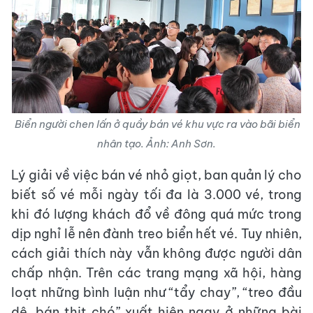
Biển người chen lấn ở quầy bán vé khu vực ra vào bãi biển
nhân tạo. Ảnh: Anh Sơn.
Lý giải về việc bán vé nhỏ giọt, ban quản lý cho
biết số vé mỗi ngày tối đa là 3.000 vé, trong
khi đó lượng khách đổ về đông quá mức trong
dịp nghỉ lễ nên đành treo biển hết vé. Tuy nhiên,
cách giải thích này vẫn không được người dân
chấp nhận. Trên các trang mạng xã hội, hàng
loạt những bình luận như “tẩy chay”, “treo đầu
dê, bán thịt chó” xuất hiện ngay ở những bài