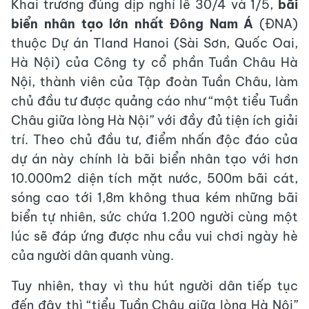
Khai trương đúng dịp nghỉ lễ 30/4 và 1/5,
bãi
biển nhân tạo lớn nhất Đông Nam Á
(ĐNA)
thuộc Dự án Tland Hanoi (Sài Sơn, Quốc Oai,
Hà Nội) của Công ty cổ phần Tuần Châu Hà
Nội, thành viên của Tập đoàn Tuần Châu, làm
chủ đầu tư được quảng cáo như “một tiểu Tuần
Châu giữa lòng Hà Nội” với đầy đủ tiện ích giải
trí. Theo chủ đầu tư, điểm nhấn độc đáo của
dự án này chính là bãi biển nhân tạo với hơn
10.000m2 diện tích mặt nước, 500m bãi cát,
sóng cao tới 1,8m không thua kém những bãi
biển tự nhiên, sức chứa 1.200 người cùng một
lúc sẽ đáp ứng được nhu cầu vui chơi ngày hè
của người dân quanh vùng.
Tuy nhiên, thay vì thu hút người dân tiếp tục
đến đây thì “tiểu Tuần Châu giữa lòng Hà Nội”