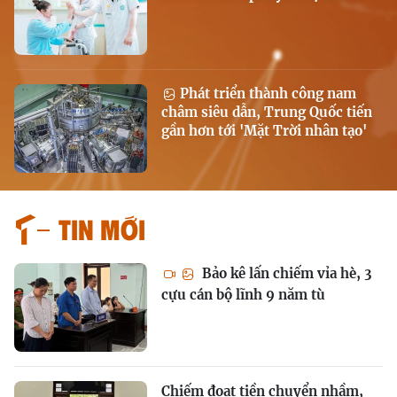
Phát triển thành công nam
châm siêu dẫn, Trung Quốc tiến
gần hơn tới 'Mặt Trời nhân tạo'
Tin mới
Bảo kê lấn chiếm vỉa hè, 3
cựu cán bộ lĩnh 9 năm tù
Chiếm đoạt tiền chuyển nhầm,