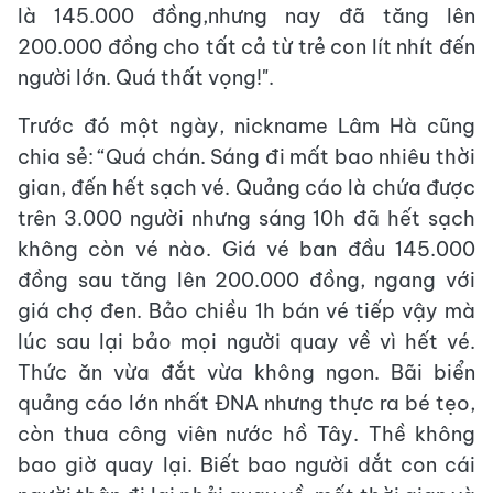
là 145.000 đồng,nhưng nay đã tăng lên
200.000 đồng cho tất cả từ trẻ con lít nhít đến
người lớn. Quá thất vọng!".
Trước đó một ngày, nickname Lâm Hà cũng
chia sẻ: “Quá chán. Sáng đi mất bao nhiêu thời
gian, đến hết sạch vé. Quảng cáo là chứa được
trên 3.000 người nhưng sáng 10h đã hết sạch
không còn vé nào. Giá vé ban đầu 145.000
đồng sau tăng lên 200.000 đồng, ngang với
giá chợ đen. Bảo chiều 1h bán vé tiếp vậy mà
lúc sau lại bảo mọi người quay về vì hết vé.
Thức ăn vừa đắt vừa không ngon. Bãi biển
quảng cáo lớn nhất ĐNA nhưng thực ra bé tẹo,
còn thua công viên nước hồ Tây. Thề không
bao giờ quay lại. Biết bao người dắt con cái