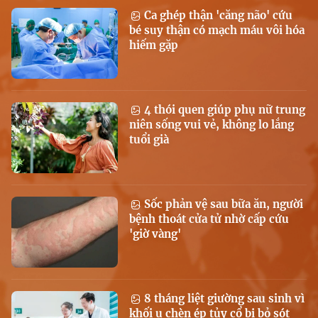
Ca ghép thận 'căng não' cứu
bé suy thận có mạch máu vôi hóa
hiếm gặp
4 thói quen giúp phụ nữ trung
niên sống vui vẻ, không lo lắng
tuổi già
Sốc phản vệ sau bữa ăn, người
bệnh thoát cửa tử nhờ cấp cứu
'giờ vàng'
8 tháng liệt giường sau sinh vì
khối u chèn ép tủy cổ bị bỏ sót