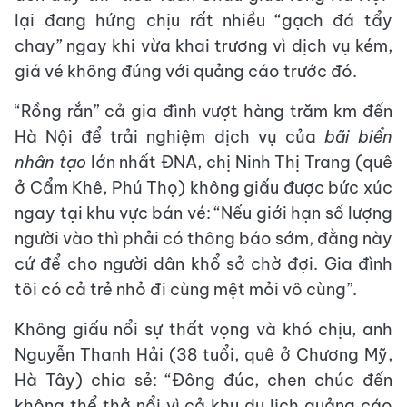
lại đang hứng chịu rất nhiều “gạch đá tẩy
chay” ngay khi vừa khai trương vì dịch vụ kém,
giá vé không đúng với quảng cáo trước đó.
“Rồng rắn” cả gia đình vượt hàng trăm km đến
Hà Nội để trải nghiệm dịch vụ của
bãi biển
nhân tạo
lớn nhất ĐNA, chị Ninh Thị Trang (quê
ở Cẩm Khê, Phú Thọ) không giấu được bức xúc
ngay tại khu vực bán vé: “Nếu giới hạn số lượng
người vào thì phải có thông báo sớm, đằng này
cứ để cho người dân khổ sở chờ đợi. Gia đình
tôi có cả trẻ nhỏ đi cùng mệt mỏi vô cùng”.
Không giấu nổi sự thất vọng và khó chịu, anh
Nguyễn Thanh Hải (38 tuổi, quê ở Chương Mỹ,
Hà Tây) chia sẻ: “Đông đúc, chen chúc đến
không thể thở nổi vì cả khu du lịch quảng cáo