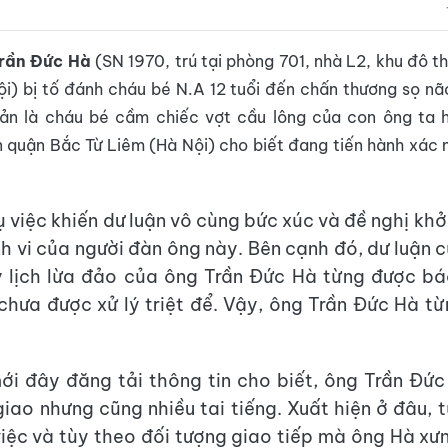
rần Đức Hà
(SN 1970, trú tại phòng 701, nhà L2, khu đô th
i) bị tố đánh cháu bé N.A 12 tuổi đến chấn thương sọ não
iản là cháu bé cầm chiếc vợt cầu lông của con ông ta 
quận Bắc Từ Liêm (Hà Nội) cho biết đang tiến hành xác m
ụ việc khiến dư luận vô cùng bức xúc và đề nghị khở
nh vi của người đàn ông này. Bên cạnh đó, dư luận 
ý lịch lừa đảo của ông Trần Đức Hà từng được b
chưa được xử lý triệt để. Vậy, ông Trần Đức Hà từn
ới đây đăng tải thông tin cho biết, ông Trần Đức
iao nhưng cũng nhiều tai tiếng. Xuất hiện ở đâu, t
iệc và tùy theo đối tượng giao tiếp mà ông Hà xư