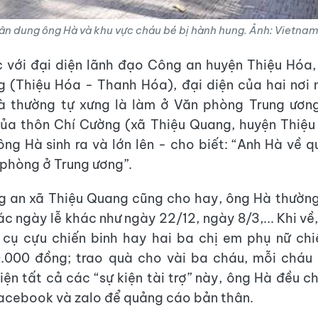
n dung ông Hà và khu vực cháu bé bị hành hung. Ảnh: Vietna
c với đại diện lãnh đạo Công an huyện Thiệu Hóa
 (Thiệu Hóa - Thanh Hóa), đại diện của hai nơi
Hà thường tự xưng là làm ở Văn phòng Trung ươn
của thôn Chí Cường (xã Thiệu Quang, huyện Thiệu
ông Hà sinh ra và lớn lên - cho biết: “Anh Hà về 
 phòng ở Trung ương”.
g an xã Thiệu Quang cũng cho hay, ông Hà thường
các ngày lễ khác như ngày 22/12, ngày 8/3,... Khi v
 cụ cựu chiến binh hay hai ba chị em phụ nữ ch
.000 đồng; trao quà cho vài ba cháu, mỗi cháu 
hiện tất cả các “sự kiện tài trợ” này, ông Hà đều c
 facebook và zalo để quảng cáo bản thân.