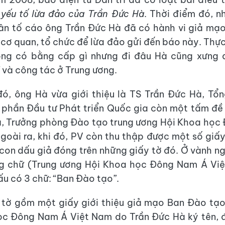
 yếu tố lừa đảo của Trần Đức Hà
. Thời điểm đó, n
ân tố cáo ông Trần Đức Hà đã có hành vi giả mạo
 cơ quan, tổ chức để lừa đảo gửi đến báo này. Thực
ng có bằng cấp gì nhưng đi đâu Hà cũng xưng 
ĩ và công tác ở Trung ương.
đó, ông Hà vừa giới thiệu là TS Trần Đức Hà, Tổ
phần Đầu tư Phát triển Quốc gia còn một tấm đề
à, Trưởng phòng Đào tạo trung ương Hội Khoa học
goài ra, khi đó, PV còn thu thập được một số giấ
con dấu giả đóng trên những giấy tờ đó. Ở vành n
g chữ (Trung ương Hội Khoa học Đông Nam Á Việ
ấu có 3 chữ: “Ban Đào tạo”.
 tờ gồm một giấy giới thiệu giả mạo Ban Đào tạo
ọc Đông Nam Á Việt Nam do Trần Đức Hà ký tên, 