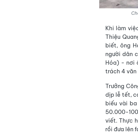
Châ
Khi làm việ
Thiệu Quang
biết, ông 
người dân 
Hóa) - nơi 
trách 4 văn
Trưởng Côn
dịp lễ tết, 
biếu vài ba
50.000-100
viết. Thực 
rồi đưa lên