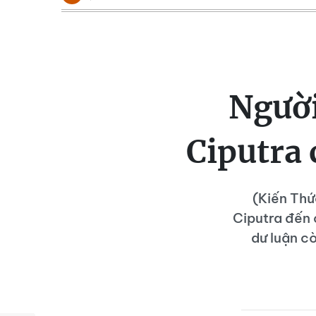
Người
Ciputra 
(Kiến Thứ
Ciputra đến 
dư luận c