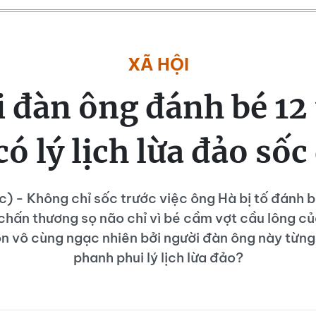
XÃ HỘI
 đàn ông đánh bé 12 
có lý lịch lừa đảo sốc
c) - Không chỉ sốc trước việc ông Hà bị tố đánh bé
chấn thương sọ não chỉ vì bé cầm vợt cầu lông củ
òn vô cùng ngạc nhiên bởi người đàn ông này từng 
phanh phui lý lịch lừa đảo?