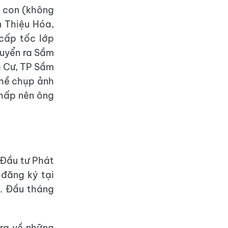
i con (không
n Thiệu Hóa,
cấp tốc lớp
huyển ra Sầm
g Cư, TP Sầm
ghề chụp ảnh
thấp nên ông
 Đầu tư Phát
 đăng ký tại
. Đầu tháng
tra về những