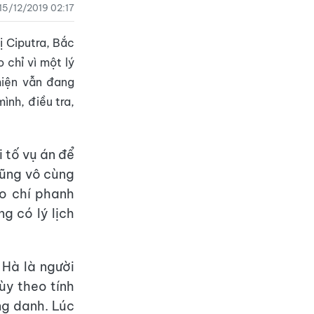
15/12/2019 02:17
ị Ciputra, Bắc
 chỉ vì một lý
hiện vẫn đang
ình, điều tra,
i tố vụ án để
cũng vô cùng
áo chí phanh
g có lý lịch
 Hà là người
ùy theo tính
ng danh. Lúc