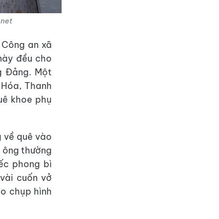
mnet
, Công an xã
 này đều cho
g Đảng. Một
 Hóa, Thanh
quê khoe phụ
 về quê vào
ề, ông thường
iếc phong bì
vài cuốn vở
ho chụp hình