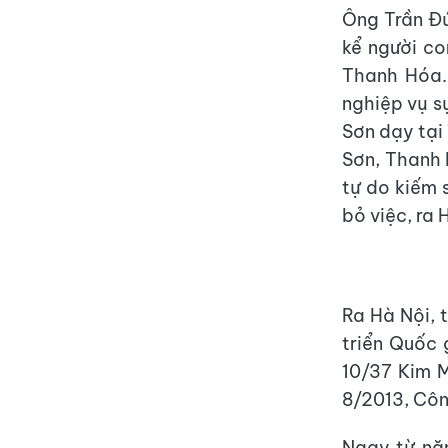
Ông Trần Đứ
kể người co
Thanh Hóa.
nghiệp vụ s
Sơn dạy tại
Sơn, Thanh 
tự do kiếm 
bỏ việc, ra 
Ra Hà Nội, 
triển Quốc 
10/37 Kim 
8/2013, Côn
Ngay từ năm