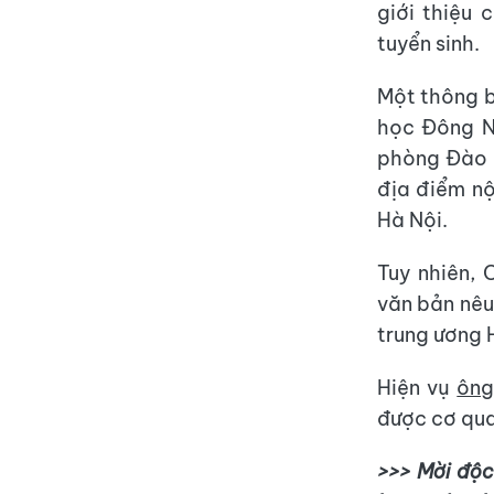
giới thiệu 
tuyển sinh.
Một thông b
học Đông N
phòng Đào t
địa điểm nộ
Hà Nội.
Tuy nhiên,
văn bản nêu
trung ương 
Hiện vụ
ông
được cơ qua
>>> Mời độc