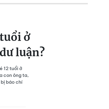
tuổi ở
 dư luận?
 12 tuổi ở
a con ông ta,
bị báo chí