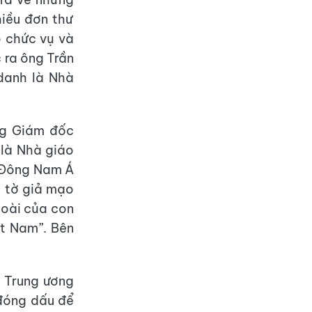
hiều đơn thư
 chức vụ và
 ra ông Trần
danh là Nhà
ng Giám đốc
 là Nhà giáo
 Đông Nam Á
y tờ giả mạo
goài của con
t Nam”. Bên
 Trung ương
đóng dấu để