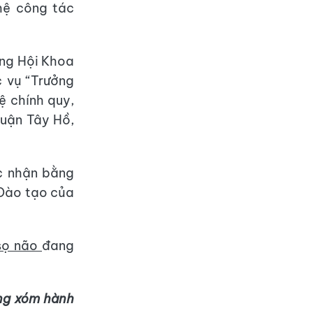
 hệ công tác
ơng Hội Khoa
 vụ “Trưởng
ệ chính quy,
quận Tây Hồ,
c nhận bằng
 Đào tạo của
 sọ não
đang
àng xóm hành