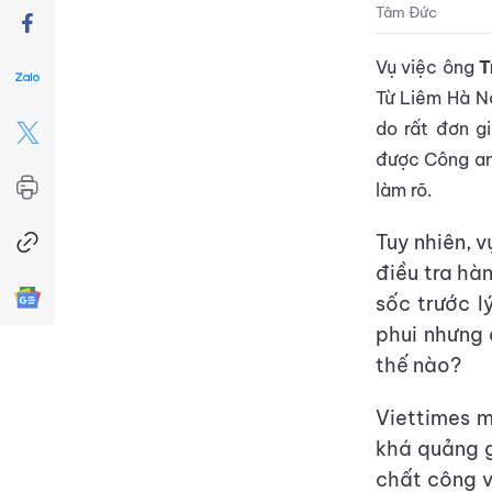
Tâm Đức
Vụ việc ông
T
Từ Liêm Hà Nộ
do rất đơn g
được Công an 
làm rõ.
Tuy nhiên, v
điều tra hà
sốc trước l
phui nhưng 
thế nào?
Viettimes m
khá quảng g
chất công v