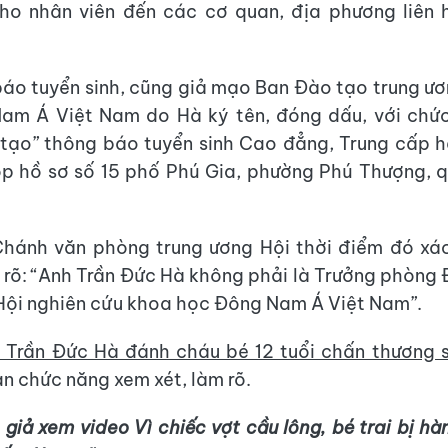
cho nhân viên đến các cơ quan, địa phương liên
áo tuyển sinh, cũng giả mạo Ban Đào tạo trung ư
am Á Việt Nam do Hà ký tên, đóng dấu, với chức
ạo” thông báo tuyển sinh Cao đẳng, Trung cấp h
p hồ sơ số 15 phố Phú Gia, phường Phú Thượng, 
 Chánh văn phòng trung ương Hội thời điểm đó xá
 rõ: “Anh Trần Đức Hà không phải là Trưởng phòng
Hội nghiên cứu khoa học Đông Nam Á Việt Nam”.
 Trần Đức Hà đánh cháu bé 12 tuổi chấn thương
n chức năng xem xét, làm rõ.
 giả xem video Vì chiếc vợt cầu lông, bé trai bị h