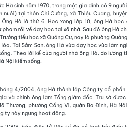
c Hà sinh năm 1970, trong một gia đình có 9 ngườ
n nuôi) tại thôn Chí Cường, xã Thiệu Quang, huyệ
 Ông Hà là thứ 6. Học xong lớp 10, ông Hà học 
ự phạm rồi về dạy học tại xã nhà. Sau đó ông Hà c
 Trưởng tiểu học xã Quảng Cư, nay là phường Quản
Hóa. Tại Sầm Sơn, ông Hà vừa dạy học vừa làm n
sống. Theo lời kể của người nhà ông Hà, do lương 
Hà Nội kiếm sống.
tháng 4/2004, ông Hà thành lập Công ty cổ phần
gia và chính ông làm Tổng giám đốc. Trụ sở được
Mã Thượng, phường Cống Vị, quận Ba Đình, Hà Nội
g ty này ngưng hoạt động.
 2008, báo điện tử Dân trí đã có loạt bài điều 