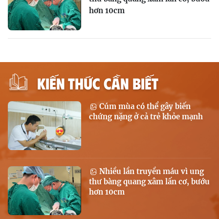
hơn 10cm
KIẾN THỨC CẦN BIẾT
Cúm mùa có thể gây biến
chứng nặng ở cả trẻ khỏe mạnh
Nhiều lần truyền máu vì ung
thư bàng quang xâm lấn cơ, bướu
hơn 10cm