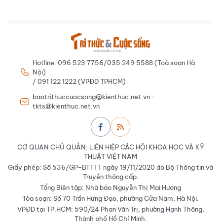
Hotline: 096 523 7756/035 249 5588 (Toà soạn Hà
Nội)
/ 091 122 1222 (VPĐD TPHCM)
baotrithuccuocsong@kienthuc.net.vn -
tkts@kienthuc.net.vn
CƠ QUAN CHỦ QUẢN: LIÊN HIỆP CÁC HỘI KHOA HỌC VÀ KỸ
THUẬT VIỆT NAM
Giấy phép: Số 536/GP-BTTTT ngày 19/11/2020 do Bộ Thông tin và
Truyền thông cấp.
Tổng Biên tập: Nhà báo Nguyễn Thị Mai Hương
Tòa soạn: Số 70 Trần Hưng Đạo, phường Cửa Nam, Hà Nội.
VPĐD tại TP.HCM: 590/24 Phan Văn Trị, phường Hạnh Thông,
Thành phố Hồ Chí Minh.