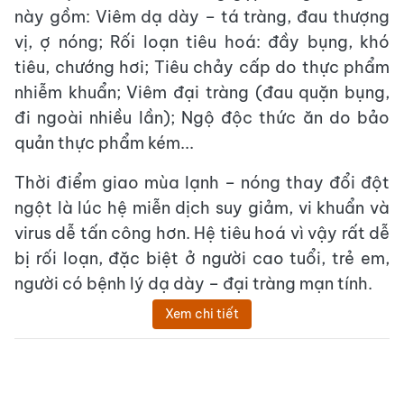
này gồm: Viêm dạ dày – tá tràng, đau thượng
vị, ợ nóng; Rối loạn tiêu hoá: đầy bụng, khó
tiêu, chướng hơi; Tiêu chảy cấp do thực phẩm
nhiễm khuẩn; Viêm đại tràng (đau quặn bụng,
đi ngoài nhiều lần); Ngộ độc thức ăn do bảo
quản thực phẩm kém...
Thời điểm giao mùa lạnh – nóng thay đổi đột
ngột là lúc hệ miễn dịch suy giảm, vi khuẩn và
virus dễ tấn công hơn. Hệ tiêu hoá vì vậy rất dễ
bị rối loạn, đặc biệt ở người cao tuổi, trẻ em,
người có bệnh lý dạ dày – đại tràng mạn tính.
Xem chi tiết