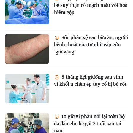
bé suy thận có mạch máu vôi hóa
hiếm gặp
Sốc phản vệ sau bữa ăn, người
bệnh thoát cửa tử nhờ cấp cứu
'giờ vàng'
8 tháng liệt giường sau sinh
vì khối u chèn ép tủy cổ bị bỏ sót
10 giờ vi phẫu nối lại toàn bộ
da đầu cho bé gái 2 tuổi sau tai
nạn