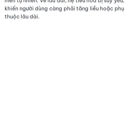
men tự nhiên. Về lâu dài, hệ tiêu hóa bị suy yếu,
khiến người dùng càng phải tăng liều hoặc phụ
thuộc lâu dài.