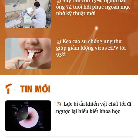
Suy tim còn 15%, người đàn
ông 74 tuổi hồi phục ngoạn mục
nhờ kỹ thuật mới
Kẹo cao su chống ung thư
giúp giảm lượng virus HPV tới
93%
Tin mới
Lực bí ẩn khiến vật chất tối đi
ngược lại hiểu biết khoa học