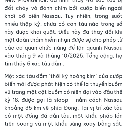
New Providence, đã nhìn thấy 40 xác tàu bị
đốt cháy và đánh chìm bởi cướp biển ngoài
khơi bờ biển Nassau. Tuy nhiên, trong suốt
nhiều thập kỷ, chưa có con tàu nào trong số
này được khai quật. Điều này đã thay đổi khi
một đoàn thám hiểm nhận được sự cho phép từ
các cơ quan chức năng để lặn quanh Nassau
vào tháng 9 và tháng 10/2025. Tổng cộng, họ
tìm thấy 6 xác tàu đắm.
Một xác tàu đắm "thời kỳ hoàng kim" của cướp
biển mới được phát hiện có thể là thuyền buồm
vũ trang một cột buồm có niên đại vào đầu thế
kỷ 18, được gọi là sloop - nằm cách Nassau
khoảng 35 km về phía Đông. Tại vị trí xác tàu
có một đống đá dằn tàu, một khẩu pháo lớn
trên boong và một khẩu súng xoay bằng sắt.