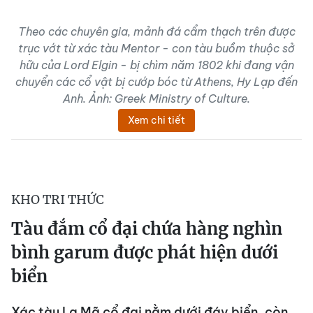
Theo các chuyên gia, mảnh đá cẩm thạch trên được
trục vớt từ xác tàu Mentor - con tàu buồm thuộc sở
hữu của Lord Elgin - bị chìm năm 1802 khi đang vận
chuyển các cổ vật bị cướp bóc từ Athens, Hy Lạp đến
Anh. Ảnh: Greek Ministry of Culture.
Xem chi tiết
KHO TRI THỨC
Tàu đắm cổ đại chứa hàng nghìn
bình garum được phát hiện dưới
biển
Xác tàu La Mã cổ đại nằm dưới đáy biển, còn