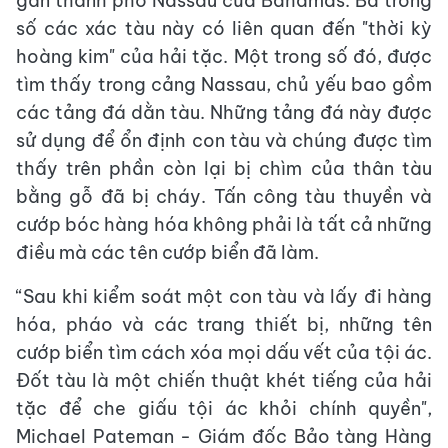
gần thành phố Nassau của Bahamas. Ba trong
số các xác tàu này có liên quan đến "thời kỳ
hoàng kim" của hải tặc. Một trong số đó, được
tìm thấy trong cảng Nassau, chủ yếu bao gồm
các tảng đá dằn tàu. Những tảng đá này được
sử dụng để ổn định con tàu và chúng được tìm
thấy trên phần còn lại bị chìm của thân tàu
bằng gỗ đã bị cháy. Tấn công tàu thuyền và
cướp bóc hàng hóa không phải là tất cả những
điều mà các tên cướp biển đã làm.
“Sau khi kiểm soát một con tàu và lấy đi hàng
hóa, pháo và các trang thiết bị, những tên
cướp biển tìm cách xóa mọi dấu vết của tội ác.
Đốt tàu là một chiến thuật khét tiếng của hải
tặc để che giấu tội ác khỏi chính quyền",
Michael Pateman - Giám đốc Bảo tàng Hàng