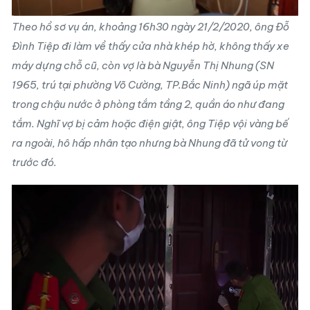
Theo hồ sơ vụ án, khoảng 16h30 ngày 21/2/2020, ông Đỗ
Đình Tiệp đi làm về thấy cửa nhà khép hờ, không thấy xe
máy dựng chỗ cũ, còn vợ là bà Nguyễn Thị Nhung (SN
1965, trú tại phường Võ Cường, TP.Bắc Ninh) ngã úp mặt
trong chậu nước ở phòng tắm tầng 2, quần áo như đang
tắm. Nghĩ vợ bị cảm hoặc điện giật, ông Tiệp vội vàng bế
ra ngoài, hô hấp nhân tạo nhưng bà Nhung đã tử vong từ
trước đó.