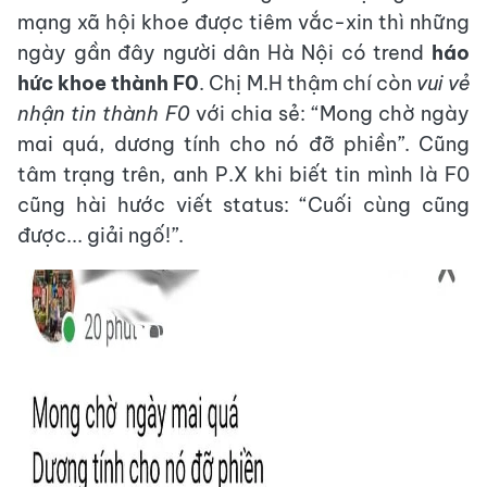
mạng xã hội khoe được tiêm vắc-xin thì những
ngày gần đây người dân Hà Nội có trend
háo
hức khoe thành F0
. Chị M.H thậm chí còn
vui vẻ
nhận tin thành F0
với chia sẻ: “Mong chờ ngày
mai quá, dương tính cho nó đỡ phiền”. Cũng
tâm trạng trên, anh P.X khi biết tin mình là F0
cũng hài hước viết status: “Cuối cùng cũng
được... giải ngố!”.