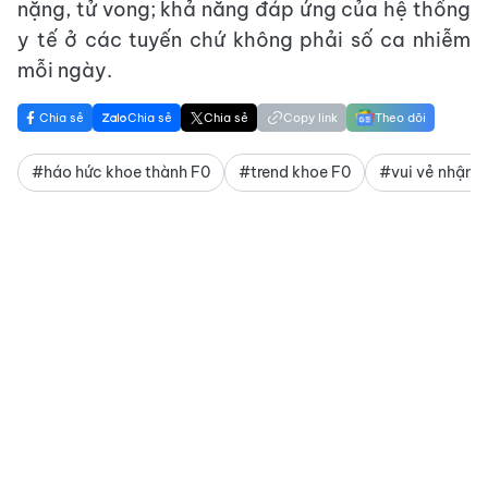
nặng, tử vong; khả năng đáp ứng của hệ thống
y tế ở các tuyến chứ không phải số ca nhiễm
mỗi ngày.
Chia sẻ
Chia sẻ
Chia sẻ
Copy link
Theo dõi
#háo hức khoe thành F0
#trend khoe F0
#vui vẻ nhận t