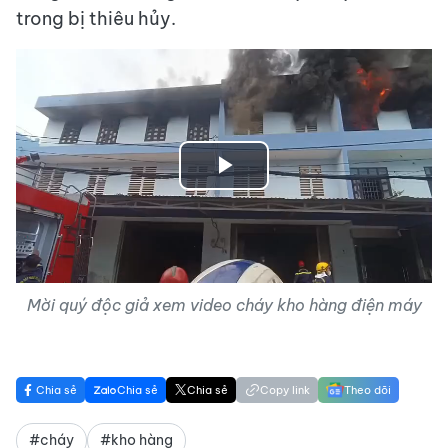
trong bị thiêu hủy.
Play
Video
Mời quý độc giả xem video cháy kho hàng điện máy
Chia sẻ
Chia sẻ
Chia sẻ
Copy link
Theo dõi
#cháy
#kho hàng