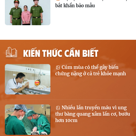
bắt khẩn bảo mẫu
KIẾN THỨC CẦN BIẾT
Cúm mùa có thể gây biến
chứng nặng ở cả trẻ khỏe mạnh
Nhiều lần truyền máu vì ung
thư bàng quang xâm lấn cơ, bướu
hơn 10cm