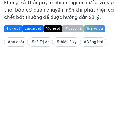
không xả thải gây ô nhiễm nguồn nước và kịp
thời báo cơ quan chuyên môn khi phát hiện cá
chết bất thường để được hướng dẫn xử lý.
Chia sẻ
Chia sẻ
Chia sẻ
Copy link
Theo dõi
#cá chết
#hồ Trị An
#thiếu ô xy
#Đồng Nai