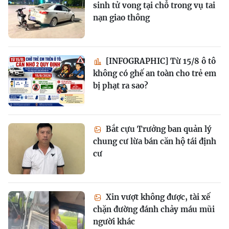
sinh tử vong tại chỗ trong vụ tai
nạn giao thông
[INFOGRAPHIC] Từ 15/8 ô tô
không có ghế an toàn cho trẻ em
bị phạt ra sao?
Bắt cựu Trưởng ban quản lý
chung cư lừa bán căn hộ tái định
cư
Xin vượt không được, tài xế
chặn đường đánh chảy máu mũi
người khác