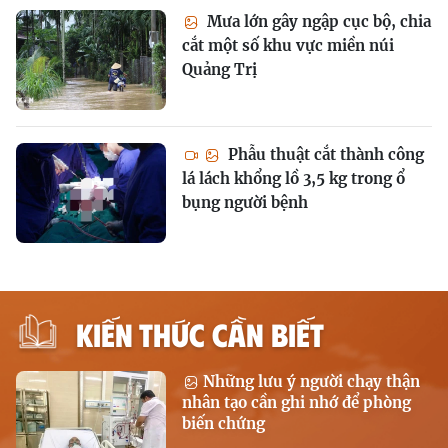
Mưa lớn gây ngập cục bộ, chia
cắt một số khu vực miền núi
Quảng Trị
Phẫu thuật cắt thành công
lá lách khổng lồ 3,5 kg trong ổ
bụng người bệnh
KIẾN THỨC CẦN BIẾT
Những lưu ý người chạy thận
nhân tạo cần ghi nhớ để phòng
biến chứng