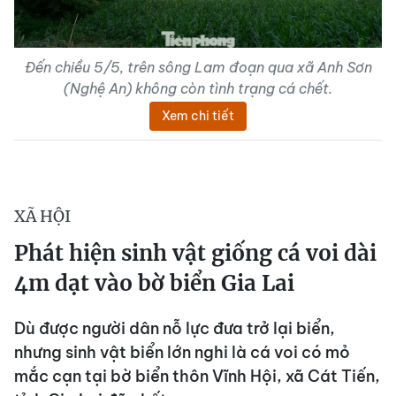
Đến chiều 5/5, trên sông Lam đoạn qua xã Anh Sơn
(Nghệ An) không còn tình trạng cá chết.
Xem chi tiết
XÃ HỘI
Phát hiện sinh vật giống cá voi dài
4m dạt vào bờ biển Gia Lai
Dù được người dân nỗ lực đưa trở lại biển,
nhưng sinh vật biển lớn nghi là cá voi có mỏ
mắc cạn tại bờ biển thôn Vĩnh Hội, xã Cát Tiến,