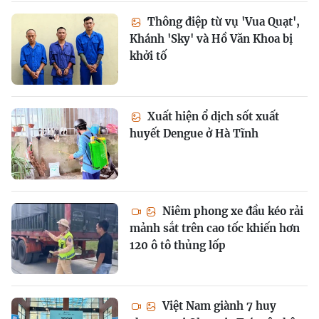
Thông điệp từ vụ 'Vua Quạt',
Khánh 'Sky' và Hồ Văn Khoa bị
khởi tố
Xuất hiện ổ dịch sốt xuất
huyết Dengue ở Hà Tĩnh
Niêm phong xe đầu kéo rải
mảnh sắt trên cao tốc khiến hơn
120 ô tô thủng lốp
Việt Nam giành 7 huy