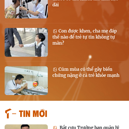
dài
Con được khen, cha mẹ đáp
thế nào để trẻ tự tin không tự
mãn?
Cúm mùa có thể gây biến
chứng nặng ở cả trẻ khỏe mạnh
Tin mới
Bắt cựu Trưởng ban quản lý