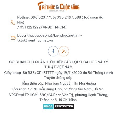
Hotline: 096 523 7756/035 249 5588 (Toà soạn Hà
Nội)
/ 091 122 1222 (VPĐD TPHCM)
baotrithuccuocsong@kienthuc.net.vn -
tkts@kienthuc.net.vn
CƠ QUAN CHỦ QUẢN: LIÊN HIỆP CÁC HỘI KHOA HỌC VÀ KỸ
THUẬT VIỆT NAM
Giấy phép: Số 536/GP-BTTTT ngày 19/11/2020 do Bộ Thông tin và
Truyền thông cấp.
Tổng Biên tập: Nhà báo Nguyễn Thị Mai Hương
Tòa soạn: Số 70 Trần Hưng Đạo, phường Cửa Nam, Hà Nội.
VPĐD tại TP.HCM: 590/24 Phan Văn Trị, phường Hạnh Thông,
Thành phố Hồ Chí Minh.