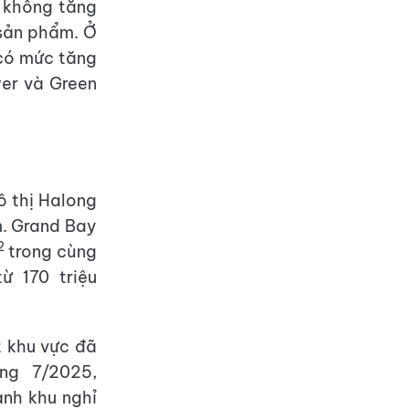
 không tăng
 sản phẩm. Ở
có mức tăng
wer và Green
ô thị Halong
m. Grand Bay
2
trong cùng
ừ 170 triệu
t khu vực đã
ng 7/2025,
ành khu nghỉ