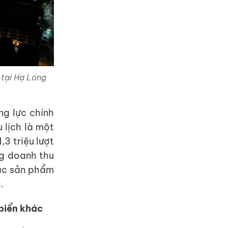
 tại Hạ Long
ng lực chính
 lịch là một
3 triệu lượt
ng doanh thu
các sản phẩm
.
 biển khác