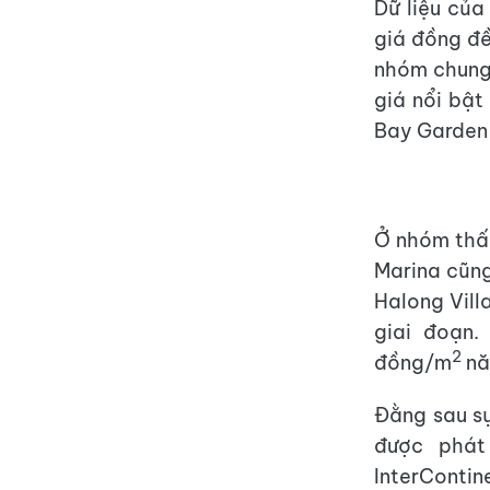
Dữ liệu củ
giá đồng đề
nhóm chung
giá nổi bật
Bay Garden 
Ở nhóm thấp
Marina cũng
Halong Vill
giai đoạn.
2
đồng/m
nă
Đằng sau sự
được phát
InterContin