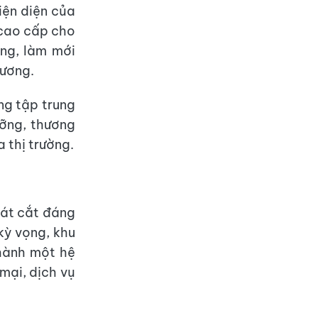
iện diện của
 cao cấp cho
ng, làm mới
hương.
ng tập trung
ưỡng, thương
 thị trường.
lát cắt đáng
kỳ vọng, khu
thành một hệ
mại, dịch vụ