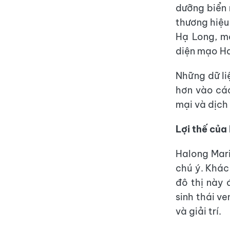
dưỡng biển 
thương hiệu
Hạ Long, m
diện mạo Ha
Những dữ li
hơn vào các
mại và dịch
Lợi thế của
Halong Mari
chú ý. Khác
đô thị này 
sinh thái v
và giải trí.