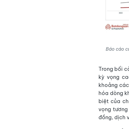
Báo cáo củ
Trong bối c
kỳ vọng ca
khoảng cách
hóa dòng kh
biệt của ch
vọng tương
đồng, dịch v