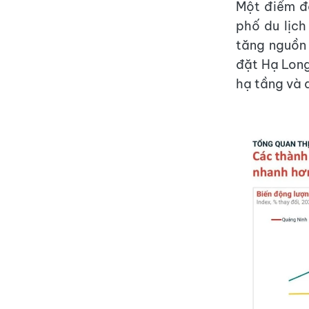
Một điểm đ
phố du lịc
tăng nguồn 
đặt Hạ Long 
hạ tầng và 