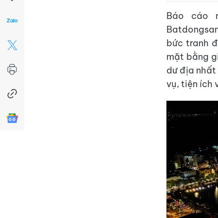
Báo cáo m
Batdongsan
bức tranh đ
mặt bằng gi
dư địa nhất
vụ, tiện ích