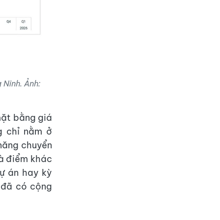
 Ninh. Ảnh:
mặt bằng giá
g chỉ nằm ở
 năng chuyển
là điểm khác
dự án hay kỳ
 đã có cộng