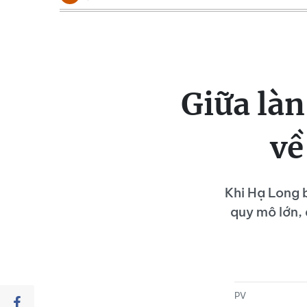
Giữa làn
về
Khi Hạ Long b
quy mô lớn, 
PV