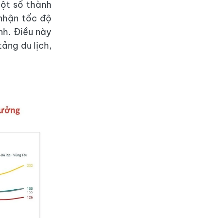
ột số thành
nhận tốc độ
nh. Điều này
tảng du lịch,