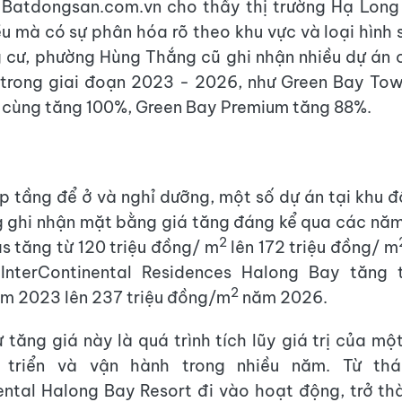
a Batdongsan.com.vn cho thấy thị trường Hạ Long
u mà có sự phân hóa rõ theo khu vực và loại hình
 cư, phường Hùng Thắng cũ ghi nhận nhiều dự án 
 trong giai đoạn 2023 - 2026, như Green Bay To
cùng tăng 100%, Green Bay Premium tăng 88%.
 tầng để ở và nghỉ dưỡng, một số dự án tại khu đ
 ghi nhận mặt bằng giá tăng đáng kể qua các nă
2
as tăng từ 120 triệu đồng/ m
lên 172 triệu đồng/ m
 InterContinental Residences Halong Bay tăng t
2
m 2023 lên 237 triệu đồng/m
năm 2026.
 tăng giá này là quá trình tích lũy giá trị của mộ
 triển và vận hành trong nhiều năm. Từ thá
ental Halong Bay Resort đi vào hoạt động, trở th