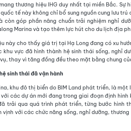
mang thương hiệu IHG duy nhất tại miền Bắc. Sự h
 quốc tế này không chỉ bổ sung nguồn cung lưu trú
à còn góp phần nâng chuẩn trải nghiệm nghỉ dưỡ
long Marina và tạo thêm lực hút cho du lịch địa p
ệu này cho thấy giá trị tại Hạ Long đang có xu hướ
 khu vực đã hình thành hệ sinh thái sống, nghỉ d
 vụ, thay vì tăng đồng đều theo mặt bằng chung của
 hệ sinh thái đã vận hành
na, khu đô thị biển do BIM Land phát triển, là một 
 với các dự án mới đang trong giai đoạn định hình 
đã trải qua quá trình phát triển, từng bước hình 
en vịnh với các chức năng sống, nghỉ dưỡng, thương 