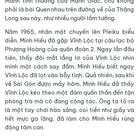
Mảnh tình thương của Mạnh Giác, chứ không
phải là bài Quen nhau trên đường về của Thăng
Long sau này, như nhiều người lầm tưởng.
Năm 1965, nhân một chuyến lên Pleiku biểu
diễn, Minh Hiếu đã gặp Vĩnh Lộc tại câu lạc bộ
Phượng Hoàng của quân đoàn 2. Ngay lần đầu
tiên, thấy đôi mắt lẳng lơ của Vĩnh Lộc nhìn
mình một cách say đắm, Minh Hiếu biết ngay
Vĩnh Lộc đã lọt vào bẫy tình. Quả nhiên, sau khi
về Sài Gòn được mấy hôm, Minh Hiếu đã thấy
Vĩnh Lộc kéo theo một đám quần thần đến tận
phòng trà mà cô đang cộng tác. Ông ta tỏ ra
là một tay chơi hào sảng, coi tiền như giấy và
hết mực ga lăng, đã làm cho Minh Hiếu rúng
động tâm can.