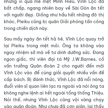
nhưng vì quá mê mệt Minh Hiếu, Vĩnh Lộc đã
bất chấp, ngang nhiên bay về Sài Gòn ăn tết
với người đẹp. Giống như hầu hết những đô thị
khác, Pleiku cũng bị quân Giải phóng tấn công
trong chiến dịch này.
Sau mấy ngày ăn tết hả hê, Vĩnh Lộc quay trở
lại Pleiku trong mệt mỏi. Ông ta không vào
ngay nhiệm sở mà về tư dinh dưỡng sức. Đang
ngon giấc, thì viên đại tá Mỹ J.W.Barnes, cố
vấn trưởng Quân đoàn 2 cho người đến mời
Vĩnh Lộc vào để cùng giải quyết nhiều vấn đề
cấp bách. Bị đánh thức, Vĩnh Lộc đã nổi nóng,
đuổi viên sĩ quan liên lạc ra ngoài và nói ông ta
không nghe lệnh ai hết ngoài tổng thống Thiệu.
Nói thế, nhưng Vĩnh Lộc cũng vội vàng chạy
vào quân đoàn. Như chưa đã cơn giận, lại thấy