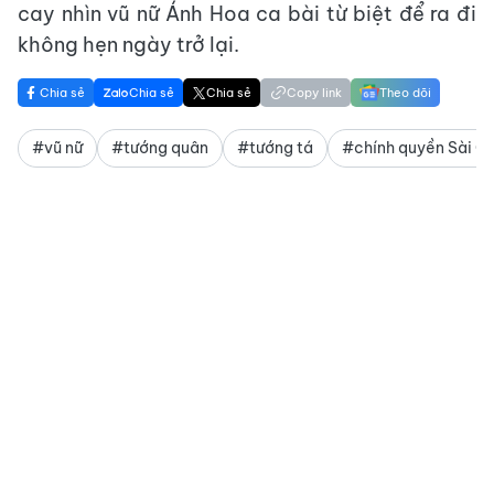
cay nhìn vũ nữ Ánh Hoa ca bài từ biệt để ra đi
không hẹn ngày trở lại.
Chia sẻ
Chia sẻ
Chia sẻ
Copy link
Theo dõi
#vũ nữ
#tướng quân
#tướng tá
#chính quyền Sài G