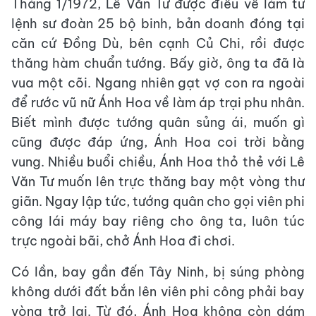
Tháng 1/1972, Lê Văn Tư được điều về làm tư
lệnh sư đoàn 25 bộ binh, bản doanh đóng tại
căn cứ Đồng Dù, bên cạnh Củ Chi, rồi được
thăng hàm chuẩn tướng. Bấy giờ, ông ta đã là
vua một cõi. Ngang nhiên gạt vợ con ra ngoài
để rước vũ nữ Ánh Hoa về làm áp trại phu nhân.
Biết mình được tướng quân sủng ái, muốn gì
cũng được đáp ứng, Ánh Hoa coi trời bằng
vung. Nhiều buổi chiều, Ánh Hoa thỏ thẻ với Lê
Văn Tư muốn lên trực thăng bay một vòng thư
giãn. Ngay lập tức, tướng quân cho gọi viên phi
công lái máy bay riêng cho ông ta, luôn túc
trực ngoài bãi, chở Ánh Hoa đi chơi.
Có lần, bay gần đến Tây Ninh, bị súng phòng
không dưới đất bắn lên viên phi công phải bay
vòng trở lại. Từ đó, Ánh Hoa không còn dám