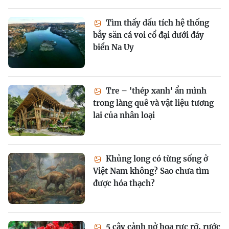
Tìm thấy dấu tích hệ thống
bẫy săn cá voi cổ đại dưới đáy
biển Na Uy
Tre – 'thép xanh' ẩn mình
trong làng quê và vật liệu tương
lai của nhân loại
Khủng long có từng sống ở
Việt Nam không? Sao chưa tìm
được hóa thạch?
5 cây cảnh nở hoa rực rỡ, rước