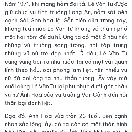
Năm 1971, khi mang hàm đại tá, Lê Văn Tư được
giữ chức vụ tỉnh trưởng Long An, nằm sát bên
cạnh Sài Gòn hoa lệ. Sẵn tiền của trong tay,
không tuần nào Lê Văn Tư không về thành phố
một hai hôm để du hí. Ông ta có mặt ở hầu hết
những vũ trường sang trọng, nơi tập trung
những vũ nữ trẻ đẹp nhất. Ở đâu, Lê Văn Tư
cũng vung tiền ra như nước, lại có một vài quân
lính theo hầu, oai phong lẫm liệt, nên nhiều vũ
nữ đã coi ông ta như thần tượng. Ấy vậy mà
cuối cùng Lê Văn Tư lại phủ phục dưới gót chân
vũ nữ Ánh Hoa của vũ trường Vân Cảnh đến nỗi
thân bại danh liệt.
Dạo đó, Ánh Hoa vừa tròn 23 tuổi. Bên cạnh
nhan sắc lộng lẫy, cô ta còn có một thân hình