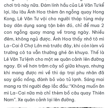
chơi trò này nữa. Đám lính hầu của Lê Văn Tư kể
lại, lâu lâu Ánh Hoa thèm ăn ngỗng quay Hong
Kong, Lê Văn Tư vội cho người tháp tùng máy
bay dân dụng sang tận bên đó, chỉ để mua 2
con ngỗng quay mang về trong ngày. Nhiều
đêm, không ngủ được. Ánh Hoa thấy nhớ tô mì
La-Cai ở Chợ Lớn mà trước đây, khi còn làm vũ
trường cô ta vẫn thường ghé ăn khuya. Thế là
Lê Văn Tư lệnh cho một xe quân cảnh lên đường
ngay. Đi về hơn trăm cây số giữa khuya, nhưng
khi mang được mì về thì áp trại phu nhân đã
say giấc nồng, đành bỏ vào tủ lạnh. Sáng mai
mang ra thì người đẹp lắc đầu: “Không muốn ăn
mì La-Cai nữa mà chỉ thèm bồ câu quay Thiên
Nam”. Xe quân cảnh lại lên đường.