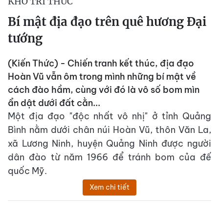
KHO TRI THỨC
Bí mật địa đạo trên quê hương Đại
tướng
(Kiến Thức) - Chiến tranh kết thúc, địa đạo
Hoàn Vũ vẫn ôm trong mình những bí mật về
cách đào hầm, cùng với đó là vô số bom mìn
ẩn dật dưới đất cằn...
Một địa đạo "độc nhất vô nhị" ở tỉnh Quảng
Bình nằm dưới chân núi Hoàn Vũ, thôn Văn La,
xã Lương Ninh, huyện Quảng Ninh được người
dân đào từ năm 1966 để tránh bom của đế
quốc Mỹ.
Xem chi tiết