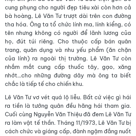
cung phụng cho người đẹp tiêu xài còn hơn cả
bà hoàng, Lê Văn Tư trượt dài trên con đường
tha hóa. Ông ta tổ chức lính ma, lính kiểng, có
tên nhưng không có người để lãnh lương của
họ, đút túi riêng. Cho thuộc cấp bán quân
trang, quân dụng và nhu yếu phẩm (ăn chặn
của lính) ra ngoài thị trường. Lê Văn Tư còn
nhắm mắt cung cấp thuốc tây, gạo, xăng
nhớt…cho những đường dây mà ông ta biết
chắc là tiếp tế cho chiến khu.
Lê Văn Tư vơ vét quá lộ liễu. Bất cứ việc gì hái
ra tiền là tướng quân đều hăng hái tham gia.
Cuối cùng Nguyễn Văn Thiệu đã đem Lê Văn Tư
ra làm vật tế thần. Tháng 11/1973, Lê Văn Tư bị
cách chức và giáng cấp, đành ngậm đắng nuốt