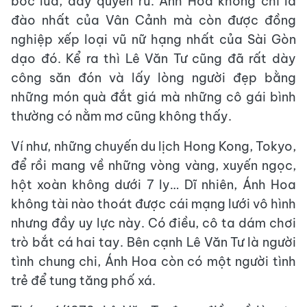
bốc lửa, đầy quyến rũ. Ánh Hoa không chỉ là
đào nhất của Vân Cảnh mà còn được đồng
nghiệp xếp loại vũ nữ hạng nhất của Sài Gòn
dạo đó. Kể ra thì Lê Văn Tư cũng đã rất dày
công săn đón và lấy lòng người đẹp bằng
những món quà đắt giá mà những cô gái bình
thường có nằm mơ cũng không thấy.
Ví như, những chuyến du lịch Hong Kong, Tokyo,
để rồi mang về những vòng vàng, xuyến ngọc,
hột xoàn không dưới 7 ly… Dĩ nhiên, Ánh Hoa
không tài nào thoát được cái mạng lưới vô hình
nhưng đầy uy lực này. Có điều, cô ta dám chơi
trò bắt cá hai tay. Bên cạnh Lê Văn Tư là người
tình chung chi, Ánh Hoa còn có một người tình
trẻ để tung tăng phố xá.