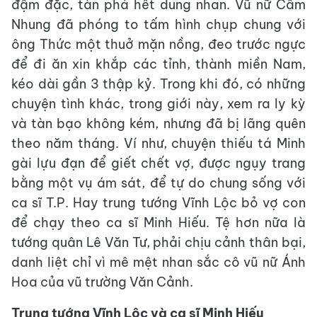
đậm đặc, tàn phá hết dung nhan. Vũ nữ Cẩm
Nhung đã phóng to tấm hình chụp chung với
ông Thức một thuở mặn nồng, đeo trước ngực
để đi ăn xin khắp các tỉnh, thành miền Nam,
kéo dài gần 3 thập kỷ. Trong khi đó, có những
chuyện tình khác, trong giới này, xem ra ly kỳ
và tàn bạo không kém, nhưng đã bị lãng quên
theo năm tháng. Ví như, chuyện thiếu tá Minh
gài lựu đạn để giết chết vợ, được ngụy trang
bằng một vụ ám sát, để tự do chung sống với
ca sĩ T.P. Hay trung tướng Vĩnh Lộc bỏ vợ con
để chạy theo ca sĩ Minh Hiếu. Tệ hơn nữa là
tướng quân Lê Văn Tư, phải chịu cảnh thân bại,
danh liệt chỉ vì mê mệt nhan sắc cô vũ nữ Ánh
Hoa của vũ trường Văn Cảnh.
Trung tướng Vĩnh Lộc và ca sĩ Minh Hiếu