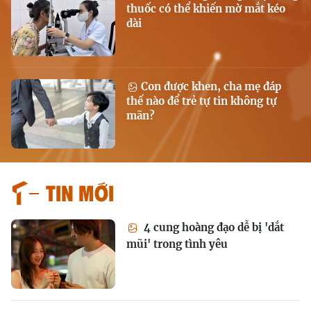
thuốc có thể khiến mờ mắt kéo
dài
Con được khen, cha mẹ đáp
thế nào để trẻ tự tin không tự
mãn?
Tin mới
4 cung hoàng đạo dễ bị 'dắt
mũi' trong tình yêu