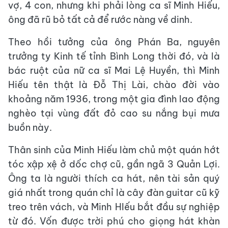
vợ, 4 con, nhưng khi phải lòng ca sĩ Minh Hiếu,
ông đã rũ bỏ tất cả để rước nàng về dinh.
Theo hồi tưởng của ông Phán Ba, nguyên
trưởng ty Kinh tế tỉnh Bình Long thời đó, và là
bác ruột của nữ ca sĩ Mai Lệ Huyền, thì Minh
Hiếu tên thật là Đỗ Thị Lài, chào đời vào
khoảng năm 1936, trong một gia đình lao động
nghèo tại vùng đất đỏ cao su nắng bụi mưa
buồn này.
Thân sinh của Minh Hiếu làm chủ một quán hớt
tóc xập xệ ở dốc chợ cũ, gần ngã 3 Quản Lợi.
Ông ta là người thích ca hát, nên tài sản quý
giá nhất trong quán chỉ là cây đàn guitar cũ kỹ
treo trên vách, và Minh HIếu bắt đầu sự nghiệp
từ đó. Vốn được trời phú cho giọng hát khàn