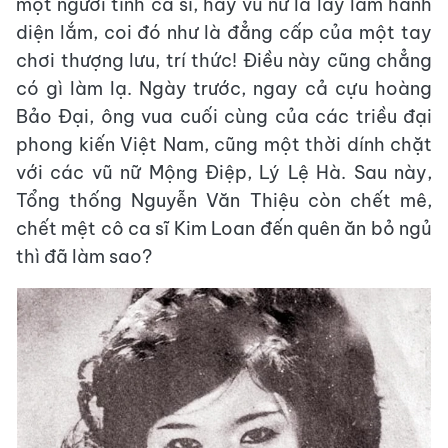
một người tình ca sĩ, hay vũ nữ là lấy làm hãnh
diện lắm, coi đó như là đẳng cấp của một tay
chơi thượng lưu, trí thức! Điều này cũng chẳng
có gì làm lạ. Ngày trước, ngay cả cựu hoàng
Bảo Đại, ông vua cuối cùng của các triều đại
phong kiến Việt Nam, cũng một thời dính chặt
với các vũ nữ Mộng Điệp, Lý Lệ Hà. Sau này,
Tổng thống Nguyễn Văn Thiệu còn chết mê,
chết mệt cô ca sĩ Kim Loan đến quên ăn bỏ ngủ
thì đã làm sao?