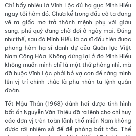
Chỉ bấy nhiêu là Vĩnh Lộc đủ hạ gục Minh Hiếu
ngay tối hôm đó. Chưa kể trong đầu cô ta đang
vẽ ra giấc mơ trở thành mệnh phụ với giàu
sang, phú quý đang chờ đợi ở ngày mai. Đúng
như thế, sau đó Minh Hiếu là ca sĩ đầu tiên được
phong hàm hạ sĩ danh dự của Quân lực Việt
Nam Cộng Hòa. Không dừng lại ở đó Minh Hiếu
không muốn mình chỉ là một thứ phòng nhì, mà
đã buộc Vĩnh Lộc phải bỏ vợ con để nâng mình
lên vị trí chính thức là phu nhân tư lệnh quân
đoàn.
Tết Mậu Thân (1968) đánh hơi được tình hình
bất ổn Nguyễn Văn Thiệu đã ra lệnh cho chỉ huy
các đơn vị trên toàn lãnh thổ miền Nam không
được rời nhiệm sở để đề phòng bất trắc. Thế