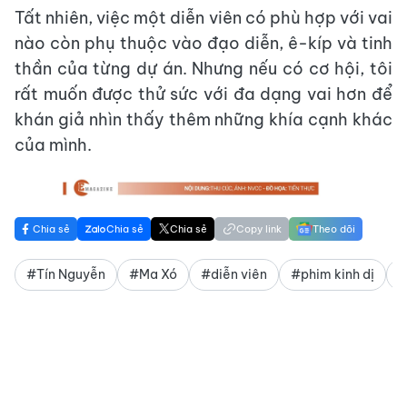
Tất nhiên, việc một diễn viên có phù hợp với vai
nào còn phụ thuộc vào đạo diễn, ê-kíp và tinh
thần của từng dự án. Nhưng nếu có cơ hội, tôi
rất muốn được thử sức với đa dạng vai hơn để
khán giả nhìn thấy thêm những khía cạnh khác
của mình.
Chia sẻ
Chia sẻ
Chia sẻ
Copy link
Theo dõi
#Tín Nguyễn
#Ma Xó
#diễn viên
#phim kinh dị
#