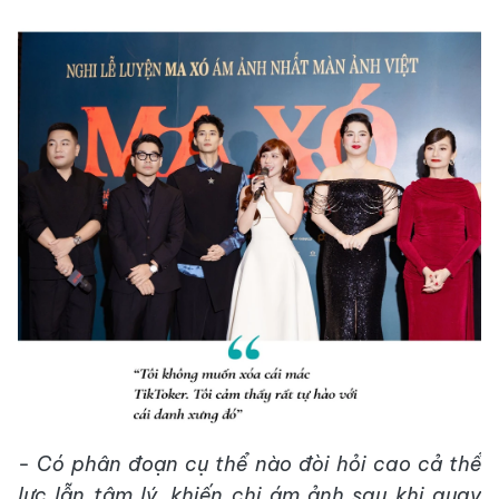
- Có phân đoạn cụ thể nào đòi hỏi cao cả thể
lực lẫn tâm lý, khiến chị ám ảnh sau khi quay