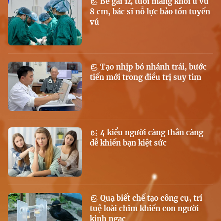
Bé gái 14 tuổi mang khối u vú
8 cm, bác sĩ nỗ lực bảo tồn tuyến
vú
Tạo nhịp bó nhánh trái, bước
tiến mới trong điều trị suy tim
4 kiểu người càng thân càng
dễ khiến bạn kiệt sức
Quạ biết chế tạo công cụ, trí
tuệ loài chim khiến con người
kinh ngạc