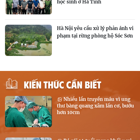
học sinh ở Hà Tĩnh
Hà Nội yêu cầu xử lý phản ánh vi
phạm tại rừng phòng hộ Sóc Sơn
KIẾN THỨC CẦN BIẾT
Nhiều lần truyền máu vì ung
thư bàng quang xâm lấn cơ, bướu
hơn 10cm