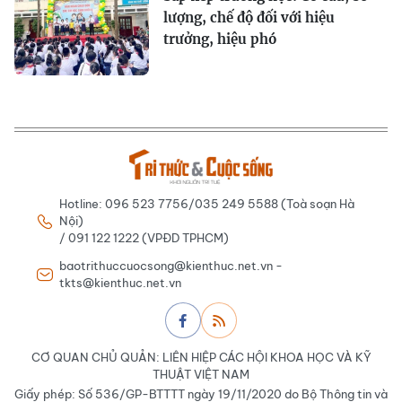
lượng, chế độ đối với hiệu
trưởng, hiệu phó
Hotline: 096 523 7756/035 249 5588 (Toà soạn Hà
Nội)
/ 091 122 1222 (VPĐD TPHCM)
baotrithuccuocsong@kienthuc.net.vn -
tkts@kienthuc.net.vn
CƠ QUAN CHỦ QUẢN: LIÊN HIỆP CÁC HỘI KHOA HỌC VÀ KỸ
THUẬT VIỆT NAM
Giấy phép: Số 536/GP-BTTTT ngày 19/11/2020 do Bộ Thông tin và