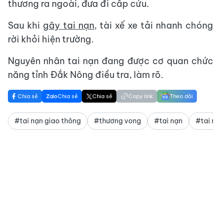
thương ra ngoài, đưa đi cấp cứu.
Sau khi
gây tai nạn
, tài xế xe tải nhanh chóng
rời khỏi hiện trường.
Nguyên nhân tai nạn đang được cơ quan chức
năng tỉnh Đắk Nông điều tra, làm rõ.
Chia sẻ
Chia sẻ
Chia sẻ
Copy link
Theo dõi
#tai nạn giao thông
#thương vong
#tai nạn
#tai nạ