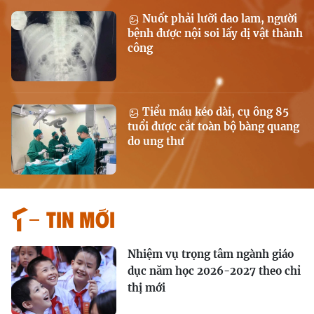
Nuốt phải lưỡi dao lam, người
bệnh được nội soi lấy dị vật thành
công
Tiểu máu kéo dài, cụ ông 85
tuổi được cắt toàn bộ bàng quang
do ung thư
Tin mới
Nhiệm vụ trọng tâm ngành giáo
dục năm học 2026-2027 theo chỉ
thị mới