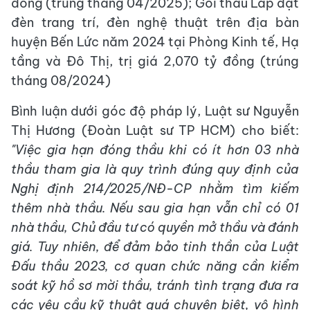
đồng (trúng tháng 04/2025); Gói thầu Lắp đặt
đèn trang trí, đèn nghệ thuật trên địa bàn
huyện Bến Lức năm 2024 tại Phòng Kinh tế, Hạ
tầng và Đô Thị, trị giá 2,070 tỷ đồng (trúng
tháng 08/2024)
Bình luận dưới góc độ pháp lý, Luật sư Nguyễn
Thị Hương (Đoàn Luật sư TP HCM) cho biết:
"Việc gia hạn đóng thầu khi có ít hơn 03 nhà
thầu tham gia là quy trình đúng quy định của
Nghị định 214/2025/NĐ-CP nhằm tìm kiếm
thêm nhà thầu. Nếu sau gia hạn vẫn chỉ có 01
nhà thầu, Chủ đầu tư có quyền mở thầu và đánh
giá. Tuy nhiên, để đảm bảo tinh thần của Luật
Đấu thầu 2023, cơ quan chức năng cần kiểm
soát kỹ hồ sơ mời thầu, tránh tình trạng đưa ra
các yêu cầu kỹ thuật quá chuyên biệt, vô hình