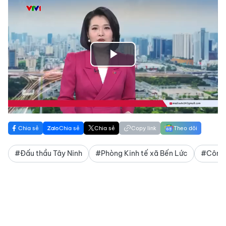
Play
Video
Chia sẻ
Chia sẻ
Chia sẻ
Copy link
Theo dõi
#Đấu thầu Tây Ninh
#Phòng Kinh tế xã Bến Lức
#Công 