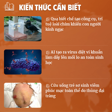
KIẾN THỨC CẦN BIẾT
Quạ biết chế tạo công cụ, trí
tuệ loài chim khiến con người
kinh ngạc
AI tạo ra virus diệt vi khuẩn
làm dấy lên mối lo an toàn sinh
học
Cứu sống trẻ sơ sinh viêm
phúc mạc toàn thể do thủng đại
tràng